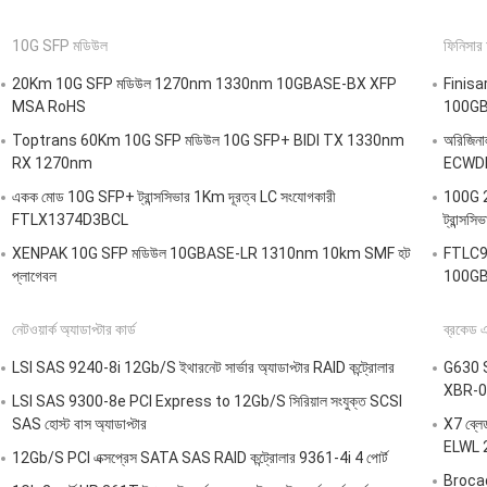
10G SFP মডিউল
ফিনিসার 
20Km 10G SFP মডিউল 1270nm 1330nm 10GBASE-BX XFP
Finisa
MSA RoHS
100GB
Toptrans 60Km 10G SFP মডিউল 10G SFP+ BIDI TX 1330nm
অরিজিন
RX 1270nm
ECWD
একক মোড 10G SFP+ ট্রান্সসিভার 1Km দূরত্ব LC সংযোগকারী
100G 
FTLX1374D3BCL
ট্রান্
XENPAK 10G SFP মডিউল 10GBASE-LR 1310nm 10km SMF হট
FTLC95
প্লাগেবল
100GB
নেটওয়ার্ক অ্যাডাপ্টার কার্ড
ব্রকেড
LSI SAS 9240-8i 12Gb/S ইথারনেট সার্ভার অ্যাডাপ্টার RAID কন্ট্রোলার
G630 S
XBR-0
LSI SAS 9300-8e PCI Express to 12Gb/S সিরিয়াল সংযুক্ত SCSI
SAS হোস্ট বাস অ্যাডাপ্টার
X7 ব্লে
ELWL 
12Gb/S PCI এক্সপ্রেস SATA SAS RAID কন্ট্রোলার 9361-4i 4 পোর্ট
Brocad