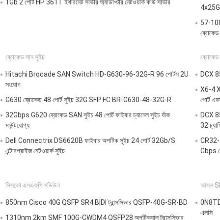
1Gb 2 পোর্ট HP 361T ইথারনেট সার্ভার অ্যাডাপ্টার নেটওয়ার্ক কার্ড সার্ভার
4x25G
57-10
ব্রোকে
ব্রোকেড সান সুইচ
ব্রোকেড
Hitachi Brocade SAN Switch HD-G630-96-32G-R 96 পোর্টস 2U
DCX 851
সংযোগ
X6-4 X
G630 ব্রোকেড 48 পোর্ট সুইচ 32G SFP FC BR-G630-48-32G-R
পোর্ট এফ
32Gbps G620 ব্রোকেড SAN সুইচ 48 পোর্ট ফাইবার চ্যানেল সুইচ র্যাক
DCX 851
মাউন্টযোগ্য
32 চ্যাস
Dell Connectrix DS6620B ফাইবার অপটিক সুইচ 24 পোর্ট 32Gb/S
CR32-4 
এন্টারপ্রাইজ নেটওয়ার্ক সুইচ
Gbps পো
সিসকো এসএফপি মডিউল
আসল S
850nm Cisco 40G QSFP SR4 BIDI ট্রান্সসিভার QSFP-40G-SR-BD
0N8TDR
এলসি
1310nm 2km SMF 100G-CWDM4 QSFP28 অপটিক্যাল ট্রান্সসিভার