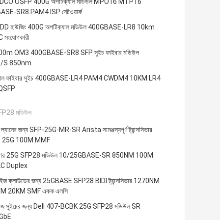
DCO OSFP 400G অপটিক্যাল মডিউল MPO16 MTP16
SE-SR8 PAM4 ISP নেটওয়ার্ক
D হাউজিং 400G অপটিক্যাল মডিউল 400GBASE-LR8 10km
 সংযোগকারী
00m OM3 400GBASE-SR8 SFP সুইচ ফাইবার মডিউল
/S 850nm
্যাল ফাইবার সুইচ 400GBASE-LR4 PAM4 CWDM4 10KM LR4
QSFP
FP28 মডিউল
স ল্যানের জন্য SFP-25G-MR-SR Arista সামঞ্জস্যপূর্ণ ট্রান্সসিভার
 25G 100M MMF
েন্টার 25G SFP28 মডিউল 10/25GBASE-SR 850NM 100M
C Duplex
্রাইজ ক্লাউডের জন্য 25GBASE SFP28 BIDI ট্রান্সসিভার 1270NM
M 20KM SMF একক এলসি
রএজ সুইচের জন্য Dell 407-BCBK 25G SFP28 মডিউল SR
GbE