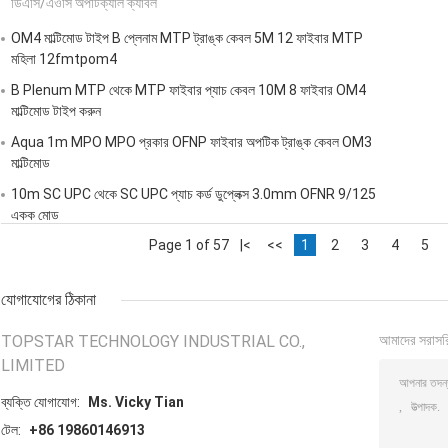
ডিএসি/এওসি অপটিক্যাল ক্যাবল
OM4 মাল্টিমোড টাইপ B প্লেনাম MTP ট্রাঙ্ক কেবল 5M 12 ফাইবার MTP
মহিলা 12fmtpom4
B Plenum MTP থেকে MTP ফাইবার প্যাচ কেবল 10M 8 ফাইবার OM4
মাল্টিমোড টাইপ করুন
Aqua 1m MPO MPO প্রকার OFNP ফাইবার অপটিক ট্রাঙ্ক কেবল OM3
মাল্টিমোড
10m SC UPC থেকে SC UPC প্যাচ কর্ড ডুপ্লেক্স 3.0mm OFNR 9/125
একক মোড
Page 1 of 57
|<
<<
1
2
3
4
5
যোগাযোগের ঠিকানা
TOPSTAR TECHNOLOGY INDUSTRIAL CO.,
আমাদের সরাসর
LIMITED
ব্যক্তি যোগাযোগ:
Ms. Vicky Tian
টেল:
+86 19860146913