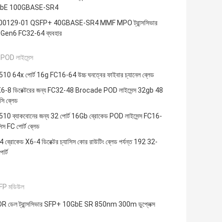
bE 100GBASE-SR4
00129-01 QSFP+ 40GBASE-SR4 MMF MPO ট্রান্সসিভার
ড Gen6 FC32-64 ব্যবহার
 POD লাইসেন্স
0 64x পোর্ট 16g FC16-64 উচ্চ ঘনত্বের ফাইবার চ্যানেল ব্লেড
6-8 ডিরেক্টরের জন্য FC32-48 Brocade POD লাইসেন্স 32gb 48
সি ব্লেড
0 ব্যাকবোনের জন্য 32 পোর্ট 16Gb ব্রোকেড POD লাইসেন্স FC16-
িস FC পোর্ট ব্লেড
ব্রোকেড X6-4 ডিরেক্টর চ্যাসিস কোর রাউটিং ব্লেড পর্যন্ত 192 32-
র্ট
FP মডিউল
 ডেল ট্রান্সসিভার SFP+ 10GbE SR 850nm 300m ডুপ্লেক্স