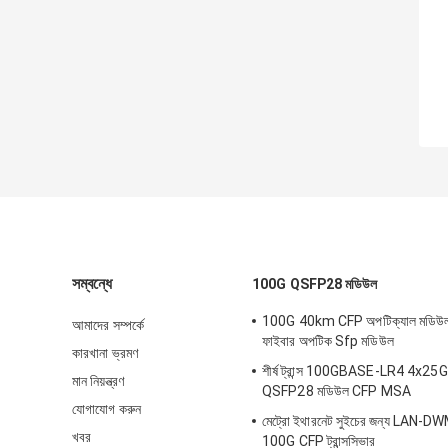
সম্বন্ধে
100G QSFP28 মডিউল
100G 40km CFP অপটিক্যাল মডি
আমাদের সম্পর্কে
ফাইবার অপটিক Sfp মডিউল
কারখানা ভ্রমণ
শীর্ষ ট্রান্স 100GBASE-LR4 4x
মান নিয়ন্ত্রণ
QSFP28 মডিউল CFP MSA
যোগাযোগ করুন
মেট্রো ইথারনেট সুইচের জন্য LAN
খবর
100G CFP ট্রান্সসিভার