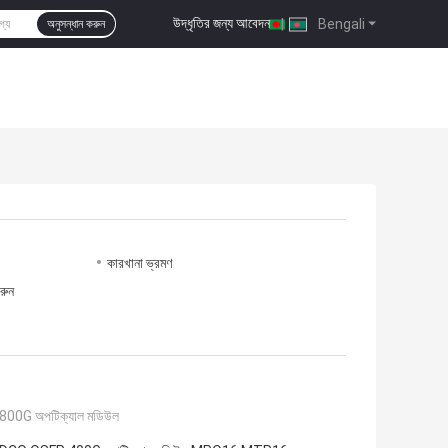
উদ্ধৃতির জন্য আবেদন
|
Bengali
অনুসন্ধান করুন
কারখানা ভ্রমণ
রুন
00G অপটিক্যাল মডিউল