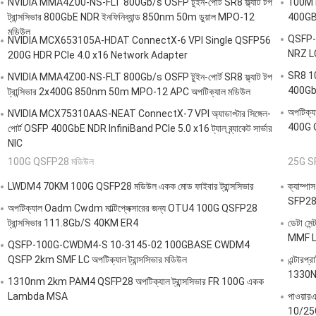
NVIDIA MMA4Z00-NS-FLT 800Gb/s OSFP টুইন-পোর্ট SR8 ফ্ল্যাট টপ
100M 
ট্রান্সসিভার 800GbE NDR ইনফিনিব্যান্ড 850nm 50m ডুয়াল MPO-12
400GBA
মডিউল
QSFP-D
NVIDIA MCX653105A-HDAT ConnectX-6 VPI Single QSFP56
NRZ LC
200G HDR PCIe 4.0 x16 Network Adapter
SR8 1
NVIDIA MMA4Z00-NS-FLT 800Gb/s OSFP টুইন-পোর্ট SR8 ফ্ল্যাট টপ
400Gb
ট্রান্সিভার 2x400G 850nm 50m MPO-12 APC অপটিক্যাল মডিউল
অপটিক
NVIDIA MCX75310AAS-NEAT ConnectX-7 VPI অ্যাডাপ্টার সিঙ্গেল-
400G 
পোর্ট OSFP 400GbE NDR InfiniBand PCIe 5.0 x16 ট্যাল ব্র্যাকেট সার্ভার
NIC
100G QSFP28 মডিউল
25G S
LWDM4 70KM 100G QSFP28 মডিউল একক মোড ফাইবার ট্রান্সসিভার
ক্যাম্পা
SFP28
অপটিক্যাল Oadm Cwdm মাল্টিপ্লেক্সারের জন্য OTU4 100G QSFP28
ট্রান্সসিভার 111.8Gb/S 40KM ER4
ডেটা স
MMF L
QSFP-100G-CWDM4-S 10-3145-02 100GBASE CWDM4
QSFP 2km SMF LC অপটিক্যাল ট্রান্সসিভার মডিউল
এন্টারপ
1330N
1310nm 2km PAM4 QSFP28 অপটিক্যাল ট্রান্সসিভার FR 100G একক
Lambda MSA
পাওয়া
10/25