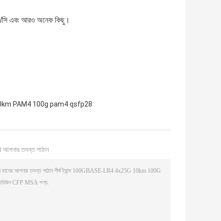
ল, এল/সি এবং আরও অনেক কিছু।
0km PAM4 100g pam4 qsfp28
ি আপনার তদন্ত পাঠান