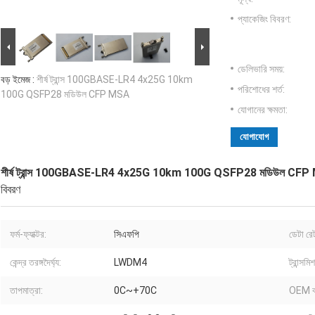
প্যাকেজিং বিবরণ:
ডেলিভারি সময়:
বড় ইমেজ :
শীর্ষ ট্রান্স 100GBASE-LR4 4x25G 10km
পরিশোধের শর্ত:
100G QSFP28 মডিউল CFP MSA
যোগানের ক্ষমতা:
যোগাযোগ
শীর্ষ ট্রান্স 100GBASE-LR4 4x25G 10km 100G QSFP28 মডিউল CF
বিবরণ
ফর্ম-ফ্যাক্টর:
সিএফপি
ডেটা রে
কেন্দ্র তরঙ্গদৈর্ঘ্য:
LWDM4
ট্রান্সমি
তাপমাত্রা:
0C~+70C
OEM ব