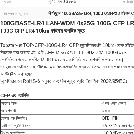
ওজন:
প্রতি পিস 0.3 কেজি
ওয়ারেন্টি
বিশেষভাবে তুলে ধরা:
শীর্ষ ট্রান্স 100GBASE-LR4
,
100G QSFP28 মডিউল 
100GBASE-LR4 LAN-WDM 4x25G 100G CFP LR4 10
100G CFP LR4 10km ফাইবার অপটিক সুইচ
Topstar-এর TOP-CFP-100G-LR4 CFP ট্রান্সসিভারগুলি 10km একক মডিউল ফাইবা
ডিজাইন করা হয়েছে এবং এটি CFP MSA এবং IEEE 802.3ba 100GBASE-LR4 এর স
স্পেসিফিকেশনে উল্লেখিত MDIO-এর মাধ্যমে ডিজিটাল ডায়াগনস্টিক পাওয়া যায়।
গ্রাহকদের ডেটাকম এবং টেলিকম অ্যাপ্লিকেশনগুলির জন্য সর্বোত্তম সমাধান প্রদানের জন্য ট
অপ্টিমাইজ করা হয়েছে৷
ট্রান্সসিভার হল RoHS-6 অনুগত এবং সীসা-মুক্ত প্রতি নির্দেশিকা 2002/95/EC৷
CFP এর পরামিতি
ফাইবার টাইপ
একক-মোড কেবল
সংযোগকারী
এলসি
লেজার এবং টিআইএ
DFB+PIN
ডেটা রেট, প্রতিটি লেন
25.78125 জিবিপিএ
Rx সংবেদনশীলতা
-10.3 dBm-এর কম