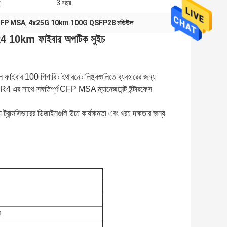
:
3 বছর
CFP MSA
,
4x25G 10km 100G QSFP28 মডিউল
km ফাইবার অপটিক সুইচ
র 100 গিগাবিট ইথারনেট লিঙ্কগুলিতে ব্যবহারের জন্য
াথে সঙ্গতিপূর্ণ৷CFP MSA ম্যানেজমেন্ট ইন্টারফেস
্রান্সসিভারের ডিজাইনগুলি উচ্চ কার্যক্ষমতা এবং খরচ দক্ষতার জন্য
স