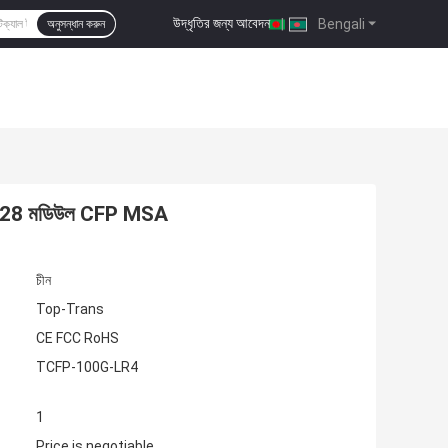
উদ্ধৃতির জন্য আবেদন
|
Bengali
অনুসন্ধান করুন
FP28 মডিউল CFP MSA
চীন
Top-Trans
CE FCC RoHS
TCFP-100G-LR4
1
Price is negotiable