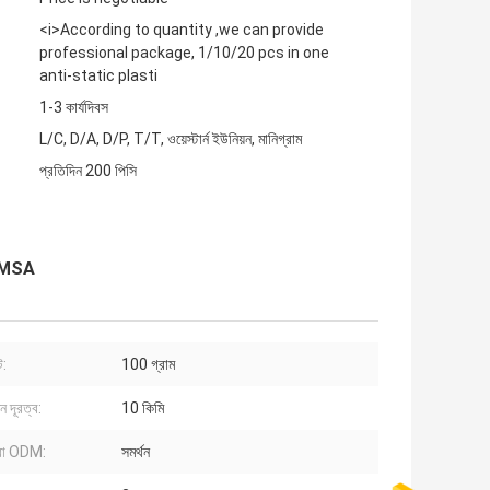
<i>According to quantity ,we can provide
professional package, 1/10/20 pcs in one
anti-static plasti
1-3 কার্যদিবস
L/C, D/A, D/P, T/T, ওয়েস্টার্ন ইউনিয়ন, মানিগ্রাম
প্রতিদিন 200 পিসি
P MSA
ট:
100 গ্রাম
শন দূরত্ব:
10 কিমি
া ODM:
সমর্থন