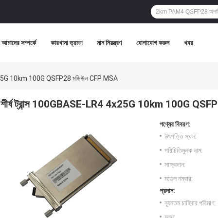
আমাদের সম্পর্কে
কারখানা ভ্রমণ
মান নিয়ন্ত্রণ
যোগাযোগ করুন
খবর
4 4x25G 10km 100G QSFP28 মডিউল CFP MSA
শীর্ষ ট্রান্স 100GBASE-LR4 4x25G 10km 100G QS
পণ্যের বিবরণ:
উৎপত্তি স্থল:
পরিচিতিমুলক নাম:
সাক্ষ্যদান:
মডেল নম্বার:
প্রদান:
ন্যূনতম চাহিদার পরিমাণ:
মূল্য: