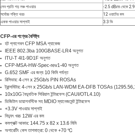
লেন প্রতি গড় লঞ্চ পাওয়ার
-2.5 dBm থেকে 2
সর্বোচ্চ শক্তি খরচ
12 ওয়াটের কম
একক পাওয়ার সাপ্লাই
3.3 ভি
CFP-এর পণ্যের বৈশিষ্ট্য
হট প্লাগেবল CFP MSA প্যাকেজ
IEEE 802.3ba 100GBASE-LR4 অনুগত
ITU-T 4I1-9D1F অনুগত
CFP-MSA-HW-Spec-rev1-40 অনুগত
G.652 SMF এর জন্য 10 কিমি পর্যন্ত
রিসিভার: 4-লেন x 25Gb/s PIN ROSAs
ট্রান্সমিটার: 4-লেন x 25Gb/s LAN-WDM EA-DFB TOSAs (1295.5
10x10G বৈদ্যুতিক সিরিয়াল ইন্টারফেস (CAUI/OTL4.10)
ডিজিটাল ডায়াগনস্টিক সহ MDIO ম্যানেজমেন্ট ইন্টারফেস
+3.3V পাওয়ার সাপ্লাই
বিদ্যুৎ খরচ 12W এর কম
কমপ্যাক্ট আকার: 144.75 x 82 x 13.6 মিমি
অপারেটিং কেস তাপমাত্রা: 0 থেকে +70 ℃