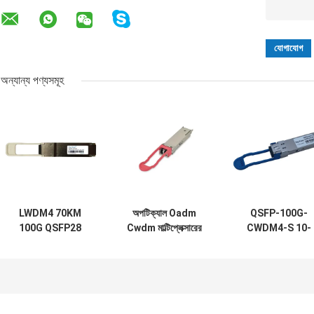
অন্যান্য পণ্যসমূহ
LWDM4 70KM
অপটিক্যাল Oadm
QSFP-100G-
100G QSFP28
Cwdm মাল্টিপ্লেক্সারের
CWDM4-S 10-
মডিউল একক মোড ফাইবার
জন্য OTU4 100G
3145-02
ট্রান্সসিভার
QSFP28 ট্রান্সসিভার
100GBASE
111.8Gb/S 40KM
CWDM4 QSFP
ER4
2km SMF LC
অপটিক্যাল ট্রান্সসিভার