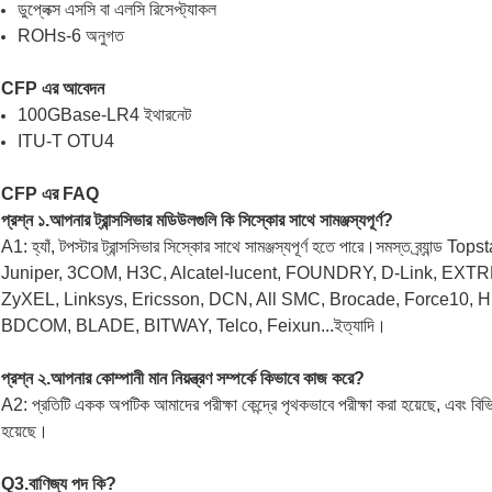
ডুপ্লেক্স এসসি বা এলসি রিসেপ্ট্যাকল
ROHs-6 অনুগত
CFP এর আবেদন
100GBase-LR4 ইথারনেট
ITU-T OTU4
CFP এর FAQ
প্রশ্ন ১.আপনার ট্রান্সসিভার মডিউলগুলি কি সিস্কোর সাথে সামঞ্জস্যপূর্ণ?
A1: হ্যাঁ, টপস্টার ট্রান্সসিভার সিস্কোর সাথে সামঞ্জস্যপূর্ণ হতে পারে।সমস্ত ব্র্যান্ড T
Juniper, 3COM, H3C, Alcatel-lucent, FOUNDRY, D-Link, EXT
ZyXEL, Linksys, Ericsson, DCN, All SMC, Brocade, Force10, H
BDCOM, BLADE, BITWAY, Telco, Feixun...ইত্যাদি।
প্রশ্ন ২.আপনার কোম্পানী মান নিয়ন্ত্রণ সম্পর্কে কিভাবে কাজ করে?
A2: প্রতিটি একক অপটিক আমাদের পরীক্ষা কেন্দ্রে পৃথকভাবে পরীক্ষা করা হয়েছে, এবং বিভিন্ন ব
হয়েছে।
Q3.বাণিজ্য পদ কি?