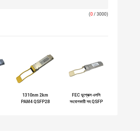
(
0
/ 3000)
1310nm 2km
FEC ডুপ্লেক্স এলসি
PAM4 QSFP28
সংযোগকারী সহ QSFP
অপটিক্যাল ট্রান্সসিভার FR
PAM4 100GBASE-
100G একক Lambda
DR 100G QSFP28
MSA
মডিউল 500M