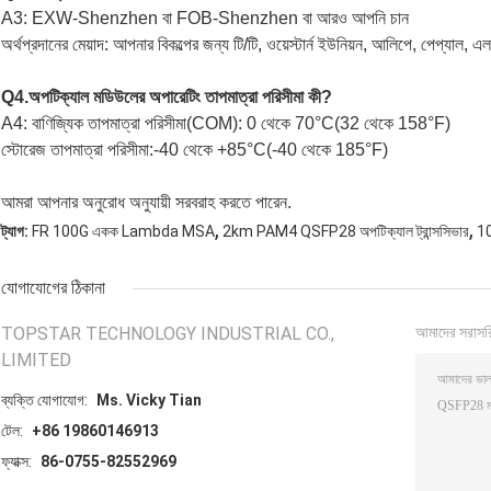
A3: EXW-Shenzhen বা FOB-Shenzhen বা আরও আপনি চান
অর্থপ্রদানের মেয়াদ: আপনার বিকল্পের জন্য টি/টি, ওয়েস্টার্ন ইউনিয়ন, আলিপে, পেপ্যা
Q4.অপটিক্যাল মডিউলের অপারেটিং তাপমাত্রা পরিসীমা কী?
A4: বাণিজ্যিক তাপমাত্রা পরিসীমা(COM): 0 থেকে 70°C(32 থেকে 158°F)
স্টোরেজ তাপমাত্রা পরিসীমা:-40 থেকে +85°C(-40 থেকে 185°F)
আমরা আপনার অনুরোধ অনুযায়ী সরবরাহ করতে পারেন.
,
,
ট্যাগ:
FR 100G একক Lambda MSA
2km PAM4 QSFP28 অপটিক্যাল ট্রান্সসিভার
1
যোগাযোগের ঠিকানা
TOPSTAR TECHNOLOGY INDUSTRIAL CO.,
আমাদের সরাসর
LIMITED
ব্যক্তি যোগাযোগ:
Ms. Vicky Tian
টেল:
+86 19860146913
ফ্যাক্স:
86-0755-82552969