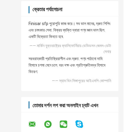
ক্রেতার পর্যালোচনা
Finisar sfp পুরোপুরি কাজ করে। সব ভাল মানের, দ্রুত শিপিং
এবং চমৎকার সেবা. বিক্রয় ব্যক্তি দ্বারা পণ্য জ্ঞান ভাল ছিল.
একটি বিক্রেতা কিনতে হবে.
—— মার্কিন যুক্তরাষ্ট্রের ক্যালিফোর্নিয়ায় ডেভিডসন জেমস-ডেটা
সেনার
সরবরাহকারী প্রতিক্রিয়াশীল এবং দ্রুত. পণ্য পাঠানো দাবি
হিসাবে চশমা মেনে চলে. বরং দক্ষ এবং প্রতিশ্রুতিবদ্ধ হিসাবে
বিতরণ.
—— স্যাম খিন সিঙ্গাপুরের আইএসপি কোম্পানি
তোমার দর্শন লগ করা অনলাইন চ্যাট এখন