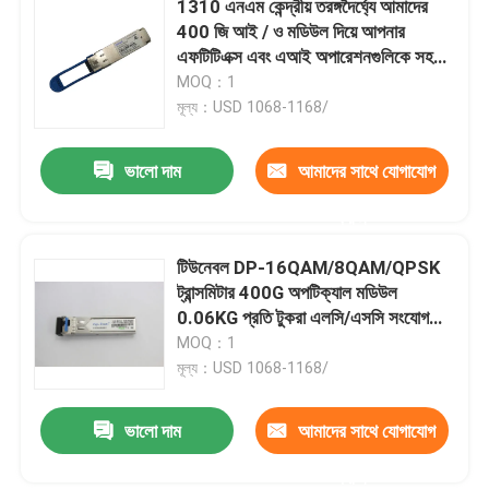
1310 এনএম কেন্দ্রীয় তরঙ্গদৈর্ঘ্যে আমাদের
400 জি আই / ও মডিউল দিয়ে আপনার
সিসকো এসএফপি মডিউল
এফটিটিএক্স এবং এআই অপারেশনগুলিকে সহজ
করুন
MOQ：1
মূল্য：USD 1068-1168/
আসল SFP মডিউল
ভালো দাম
আমাদের সাথে যোগাযোগ
40G QSFP+ ট্রান্সসিভার
করুন
SFP অপটিক্যাল ট্রান্সসিভার
টিউনেবল DP-16QAM/8QAM/QPSK
ট্রান্সমিটার 400G অপটিক্যাল মডিউল
0.06KG প্রতি টুকরা এলসি/এসসি সংযোগকারী
ডিএসি/এওসি অপটিক্যাল ক্যাবল
প্রকার
MOQ：1
মূল্য：USD 1068-1168/
ভালো দাম
আমাদের সাথে যোগাযোগ
করুন