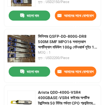
মূল্য：USD2150/Piece
ভালো দাম
আমাদের সাথে যোগাযোগ
করুন
ফিনিসার QSFP-DD-800G-DR8
500M SMF MPO16 সমান্তরাল
অপটিক্যাল মডিউল 100g নেটওয়ার্ক সুইচ 16
কোর ক্ষমতা 40G ডেটা রেট 1310nm
MOQ：1
মূল্য：USD2200/Piece
ভালো দাম
আমাদের সাথে যোগাযোগ
বাড়ি
করুন
পণ্য
Arista QDD-400G-VSR4
400GBASE-VSR4 ফাইবার অপটিক
ট্রান্সিভার 50 মিটার পর্যন্ত CPO প্রযুক্তির
আমাদের সম্পর্কে