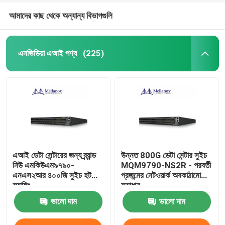
আমাদের কাছ থেকে অন্যান্য বিভাগগুলি
এনভিডিয়া এআই পণ্য
(225)
এআই ডেটা সেন্টারের জন্য ব্র্যান্ড
উন্নত 800G ডেটা সেন্টার সুইচ
নিউ এমকিউএম৯৭৯০-
MQM9790-NS2R - পরবর্তী
এনএস২আর ৪০০জি সুইচ হট
প্রজন্মের নেটওয়ার্ক অবকাঠামো
স্যালিং
সমাধান
ভালো দাম
ভালো দাম