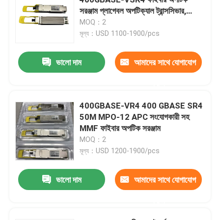
সরঞ্জাম প্লাগেবল অপটিক্যাল ট্রান্সসিভার,
CPO প্রযুক্তি সহ 50 মিটার পর্যন্ত
MOQ：2
25G SFP28 মডিউল
মূল্য：USD 1100-1900/pcs
10G SFP মডিউল
ভালো দাম
আমাদের সাথে যোগাযোগ
করুন
ফিনিসার অপটিক্যাল ট্রান্সসিভার
400GBASE-VR4 400 GBASE SR4
50M MPO-12 APC সংযোগকারী সহ
নেটওয়ার্ক অ্যাডাপ্টার কার্ড
MMF ফাইবার অপটিক সরঞ্জাম
MOQ：2
ব্রকেড এফসি এসএফপি মডিউল
মূল্য：USD 1200-1900/pcs
ভালো দাম
আমাদের সাথে যোগাযোগ
ব্রোকেড সান সুইচ
করুন
ব্রোকেড POD লাইসেন্স