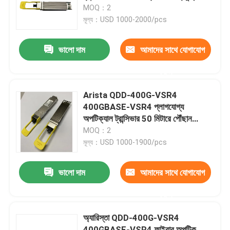
সাথে ভবিষ্যতের প্লাগযোগ্য অপটিক ট্রান্সিভার
MOQ：2
মূল্য：USD 1000-2000/pcs
কারখানা ভ্রমণ
ভালো দাম
আমাদের সাথে যোগাযোগ
মান নিয়ন্ত্রণ
করুন
যোগাযোগ করুন
Arista QDD-400G-VSR4
400GBASE-VSR4 প্লাগযোগ্য
অপটিক্যাল ট্রান্সিভার 50 মিটারে পৌঁছান
খবর
ভবিষ্যতের প্রযুক্তি ফাইবার অপটিক্স সরঞ্জাম
MOQ：2
মূল্য：USD 1000-1900/pcs
এনভিডিয়া এআই পণ্য
ভালো দাম
আমাদের সাথে যোগাযোগ
400G/800G অপটিক্যাল মডিউল
করুন
অ্যারিস্তা QDD-400G-VSR4
100G QSFP28 মডিউল
400GBASE-VSR4 ফাইবার অপটিক