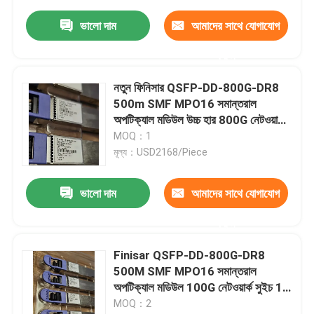
ভালো দাম
আমাদের সাথে যোগাযোগ
করুন
নতুন ফিনিসার QSFP-DD-800G-DR8
500m SMF MPO16 সমান্তরাল
অপটিক্যাল মডিউল উচ্চ হার 800G নেটওয়ার্ক
সুইচ 16 কোর ক্ষমতা 400G ফাইবার অপটিক
MOQ：1
সরঞ্জাম
মূল্য：USD2168/Piece
ভালো দাম
আমাদের সাথে যোগাযোগ
করুন
Finisar QSFP-DD-800G-DR8
500M SMF MPO16 সমান্তরাল
অপটিক্যাল মডিউল 100G নেটওয়ার্ক সুইচ 16
কোর ক্যাপাসিটি 40G ফাইবার অপটিক্স সরঞ্জাম
MOQ：2