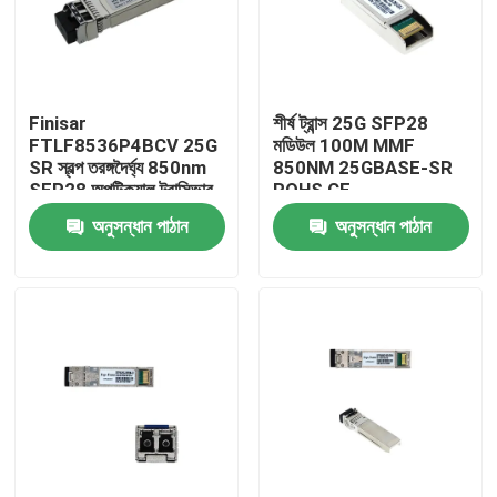
কারখানা ভ্রমণ
Finisar
শীর্ষ ট্রান্স 25G SFP28
মান নিয়ন্ত্রণ
FTLF8536P4BCV 25G
মডিউল 100M MMF
SR স্বল্প তরঙ্গদৈর্ঘ্য 850nm
850NM 25GBASE-SR
SFP28 অপটিক্যাল ট্রান্সিভার
ROHS CE
যোগাযোগ করুন
অনুসন্ধান পাঠান
অনুসন্ধান পাঠান
খবর
এনভিডিয়া এআই পণ্য
400G/800G অপটিক্যাল মডিউল
100G QSFP28 মডিউল