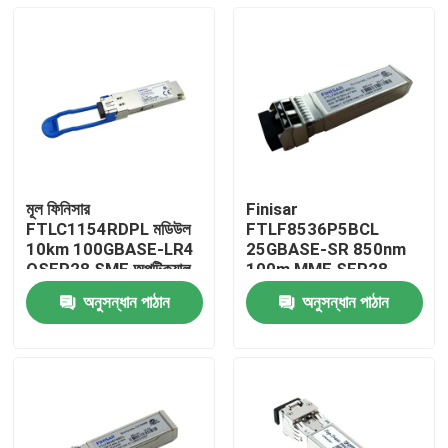
মূল ফিনিসার
Finisar
FTLC1154RDPL মডিউল
FTLF8536P5BCL
10km 100GBASE-LR4
25GBASE-SR 850nm
QSFP28 SMF অপটিক্যাল
100m MMF SFP28-
ট্রান্সিভার
25G-SR অপটিক্যাল ট্রান্সিভার
অনুসন্ধান পাঠান
অনুসন্ধান পাঠান
মডিউল
বাড়ি
পণ্য
আমাদের সম্পর্কে