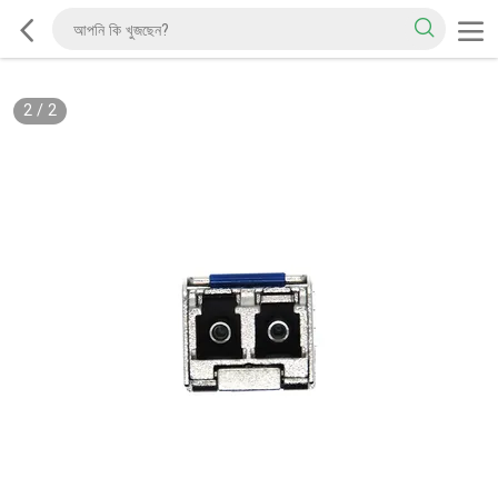
2
/
2