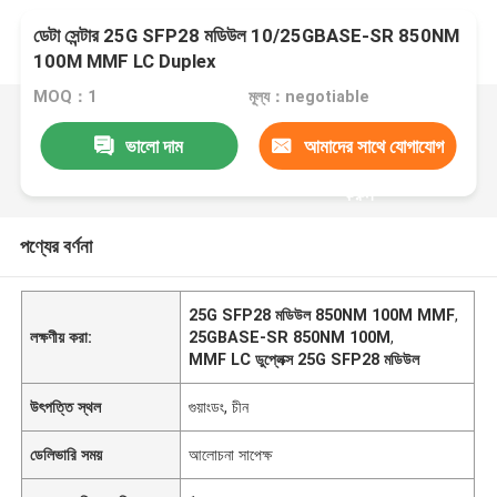
ডেটা সেন্টার 25G SFP28 মডিউল 10/25GBASE-SR 850NM
100M MMF LC Duplex
MOQ：1
মূল্য：negotiable
ভালো দাম
আমাদের সাথে যোগাযোগ
করুন
পণ্যের বর্ণনা
25G SFP28 মডিউল 850NM 100M MMF
,
লক্ষণীয় করা:
25GBASE-SR 850NM 100M
,
MMF LC ডুপ্লেক্স 25G SFP28 মডিউল
উৎপত্তি স্থল
গুয়াংডং, চীন
ডেলিভারি সময়
আলোচনা সাপেক্ষ