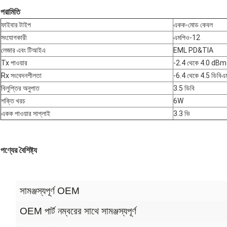
পরামিতি
ফাইবার টাইপ
একক-মোড কেবল
সংযোগকারী
এমপিও-12
লেজার এবং টিআইএ
EML PD&TIA
Tx পাওয়ার
-2.4 থেকে 4.0 dBm
Rx সংবেদনশীলতা
-6.4 থেকে 4.5 ডিবিএ
বিলুপ্তির অনুপাত
3.5 ডিবি
শক্তি খরচ
6W
একক পাওয়ার সাপ্লাই
3.3 ভি
পণ্যের বৈশিষ্ট্য
সামঞ্জস্যপূর্ণ OEM
OEM পার্ট নম্বরের সাথে সামঞ্জস্যপূর্ণ