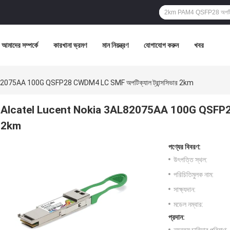
আমাদের সম্পর্কে
কারখানা ভ্রমণ
মান নিয়ন্ত্রণ
যোগাযোগ করুন
খবর
2075AA 100G QSFP28 CWDM4 LC SMF অপটিক্যাল ট্রান্সসিভার 2km
Alcatel Lucent Nokia 3AL82075AA 100G QSFP28 C
2km
পণ্যের বিবরণ:
উৎপত্তি স্থল:
পরিচিতিমুলক নাম:
সাক্ষ্যদান:
মডেল নম্বার:
প্রদান: