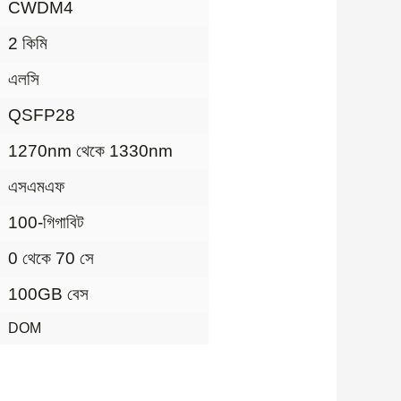
CWDM4
2 কিমি
এলসি
QSFP28
1270nm থেকে 1330nm
এসএমএফ
100-গিগাবিট
0 থেকে 70 সে
100GB বেস
DOM