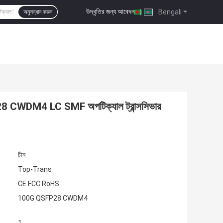
উদ্ধৃতির জন্য আবেদন
|
Bengali
অনুসন্ধান করুন
WDM4 LC SMF অপটিক্যাল ট্রান্সসিভার
চীন
Top-Trans
CE FCC RoHS
100G QSFP28 CWDM4