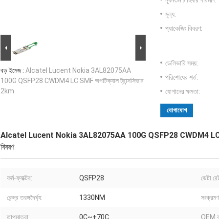
ন্যূনতম চাহিদার পরিমাণ:
মূল্য:
প্যাকেজিং বিবরণ:
ডেলিভারি সময়:
বড় ইমেজ :
Alcatel Lucent Nokia 3AL82075AA
পরিশোধের শর্ত:
100G QSFP28 CWDM4 LC SMF অপটিক্যাল ট্রান্সসিভার
2km
যোগানের ক্ষমতা:
যোগাযোগ
Alcatel Lucent Nokia 3AL82075AA 100G QSFP28 CWDM4 LC SMF অ
বিবরণ
ফর্ম-ফ্যাক্টর:
QSFP28
ডেটা রে
কেন্দ্র তরঙ্গদৈর্ঘ্য:
1330NM
সংক্রমণ 
তাপমাত্রা:
0C~+70C
OEM ব