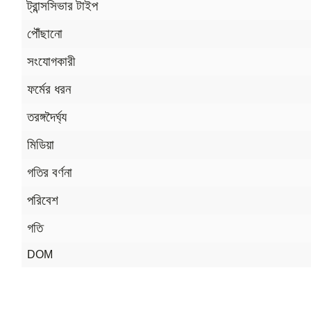
ট্রান্সসিভার টাইপ
পৌঁছানো
সংযোগকারী
ফর্মের ধরন
তরঙ্গদৈর্ঘ্য
মিডিয়া
গতির বর্ণনা
পরিবেশ
গতি
DOM