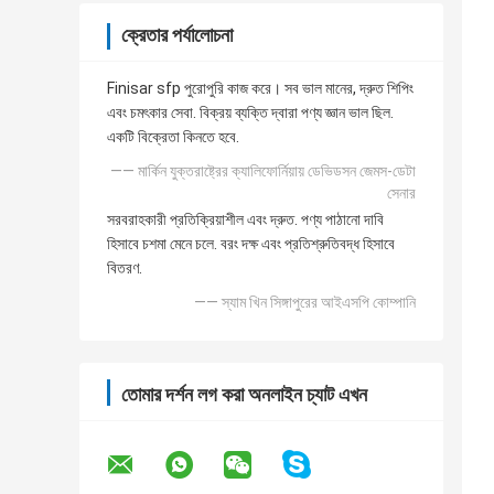
ক্রেতার পর্যালোচনা
Finisar sfp পুরোপুরি কাজ করে। সব ভাল মানের, দ্রুত শিপিং
এবং চমৎকার সেবা. বিক্রয় ব্যক্তি দ্বারা পণ্য জ্ঞান ভাল ছিল.
একটি বিক্রেতা কিনতে হবে.
—— মার্কিন যুক্তরাষ্ট্রের ক্যালিফোর্নিয়ায় ডেভিডসন জেমস-ডেটা
সেনার
সরবরাহকারী প্রতিক্রিয়াশীল এবং দ্রুত. পণ্য পাঠানো দাবি
হিসাবে চশমা মেনে চলে. বরং দক্ষ এবং প্রতিশ্রুতিবদ্ধ হিসাবে
বিতরণ.
—— স্যাম খিন সিঙ্গাপুরের আইএসপি কোম্পানি
তোমার দর্শন লগ করা অনলাইন চ্যাট এখন