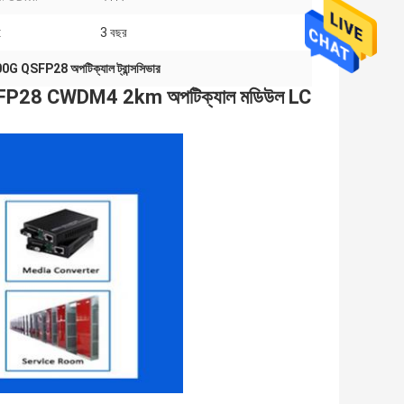
:
3 বছর
0G QSFP28 অপটিক্যাল ট্রান্সসিভার
P28 CWDM4 2km অপটিক্যাল মডিউল LC