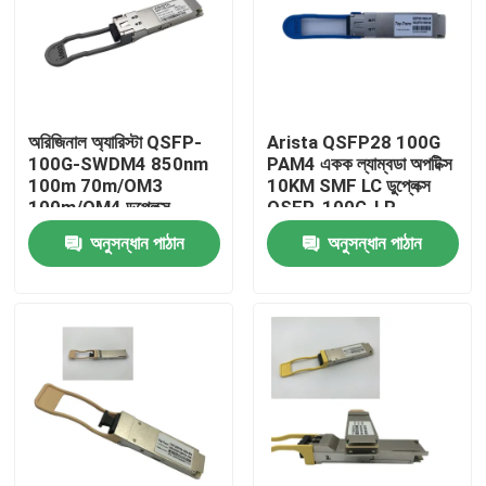
কারখানা ভ্রমণ
মান নিয়ন্ত্রণ
অরিজিনাল অ্যারিস্টা QSFP-
Arista QSFP28 100G
100G-SWDM4 850nm
PAM4 একক ল্যাম্বডা অপটিক্স
100m 70m/OM3
10KM SMF LC ডুপ্লেক্স
যোগাযোগ করুন
100m/OM4 ডুপ্লেক্স
QSFP-100G-LR
এমএমএফ ট্রান্সিভার
অনুসন্ধান পাঠান
অনুসন্ধান পাঠান
খবর
এনভিডিয়া এআই পণ্য
400G/800G অপটিক্যাল মডিউল
100G QSFP28 মডিউল