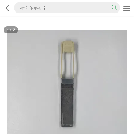
2
/
2