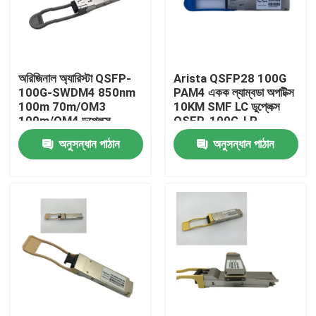
কারখানা ভ্রমণ
অরিজিনাল অ্যারিস্টা QSFP-
Arista QSFP28 100G
মান নিয়ন্ত্রণ
100G-SWDM4 850nm
PAM4 একক ল্যাম্বডা অপটিক্স
100m 70m/OM3
10KM SMF LC ডুপ্লেক্স
100m/OM4 ডুপ্লেক্স
QSFP-100G-LR
যোগাযোগ করুন
এমএমএফ ট্রান্সিভার
অনুসন্ধান পাঠান
অনুসন্ধান পাঠান
খবর
এনভিডিয়া এআই পণ্য
400G/800G অপটিক্যাল মডিউল
100G QSFP28 মডিউল