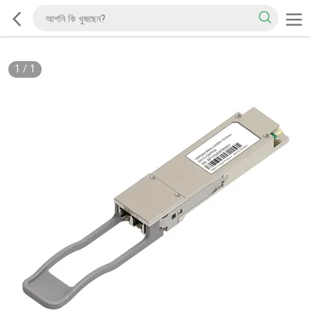
1
/
1