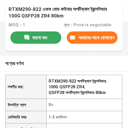
RTXM290-822 একক মোড ফাইবার অপটিক্যাল ট্রান্সসিভার
100G QSFP28 ZR4 80km
MOQ：1
মূল্য：Price is negotiable
ভালো দাম
আমাদের সাথে যোগাযোগ
করুন
পণ্যের বর্ণনা
RTXM290-822 অপটিক্যাল ট্রান্সসিভার
,
লক্ষণীয় করা:
100G QSFP28 ZR4
,
QSFP28 অপটিক্যাল ট্রান্সসিভার 80km
উৎপত্তি স্থল
চীন
ডেলিভারি সময়
1-3 কার্যদিবস