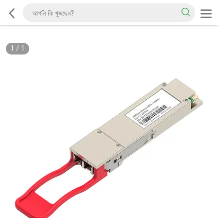
1
/
1