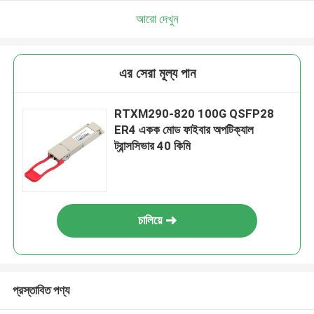
আরো দেখুন
এর সেরা মূল্য পান
RTXM290-820 100G QSFP28
ER4 একক মোড ফাইবার অপটিক্যাল
ট্রান্সসিভার 40 কিমি
চালিয়ে
প্রস্তাবিত পণ্য