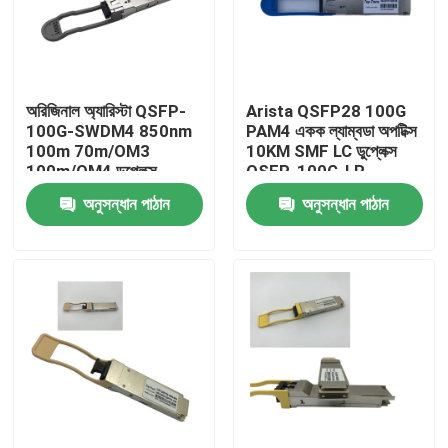
কারখানা ভ্রমণ
অরিজিনাল অ্যারিস্টা QSFP-
Arista QSFP28 100G
মান নিয়ন্ত্রণ
100G-SWDM4 850nm
PAM4 একক ল্যাম্বডা অপটিক্স
100m 70m/OM3
10KM SMF LC ডুপ্লেক্স
100m/OM4 ডুপ্লেক্স
QSFP-100G-LR
যোগাযোগ করুন
এমএমএফ ট্রান্সিভার
অনুসন্ধান পাঠান
অনুসন্ধান পাঠান
খবর
এনভিডিয়া এআই পণ্য
400G/800G অপটিক্যাল মডিউল
100G QSFP28 মডিউল