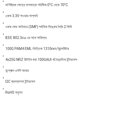
বাণিজ্যিক ক্ষেত্রে তাপমাত্রা পরিসীমা 0°C থেকে 70°C
একক 3.3V পাওয়ার সাপ্লাই
একক মোড ফাইবারে (SMF) সর্বাধিক লিঙ্কের দৈর্ঘ্য 2 কিমি
IEEE 802.3cu এর সাথে সারিবদ্ধ
100G PAM4 EML-ভিত্তিক 1310nm ট্রান্সমিটার
4x25G NRZ রিটাইম করা 100GAUI-4 বৈদ্যুতিক ইন্টারফেস
ডুপ্লেক্স এলসি আধার
I2C ব্যবস্থাপনা ইন্টারফেস
RoHS অনুগত