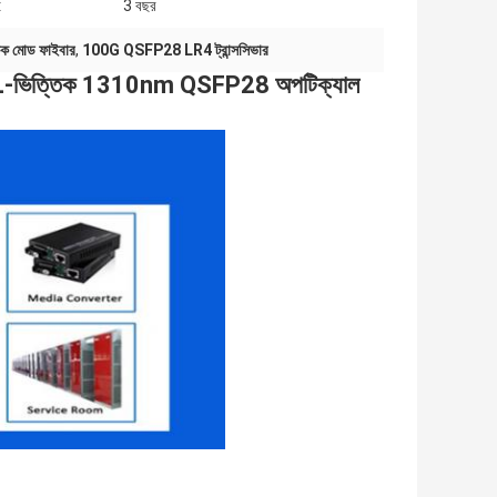
:
3 বছর
কক মোড ফাইবার
,
100G QSFP28 LR4 ট্রান্সসিভার
ত্তিক 1310nm QSFP28 অপটিক্যাল