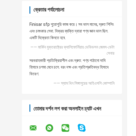
ক্রেতার পর্যালোচনা
Finisar sfp পুরোপুরি কাজ করে। সব ভাল মানের, দ্রুত শিপিং
এবং চমৎকার সেবা. বিক্রয় ব্যক্তি দ্বারা পণ্য জ্ঞান ভাল ছিল.
একটি বিক্রেতা কিনতে হবে.
—— মার্কিন যুক্তরাষ্ট্রের ক্যালিফোর্নিয়ায় ডেভিডসন জেমস-ডেটা
সেনার
সরবরাহকারী প্রতিক্রিয়াশীল এবং দ্রুত. পণ্য পাঠানো দাবি
হিসাবে চশমা মেনে চলে. বরং দক্ষ এবং প্রতিশ্রুতিবদ্ধ হিসাবে
বিতরণ.
—— স্যাম খিন সিঙ্গাপুরের আইএসপি কোম্পানি
তোমার দর্শন লগ করা অনলাইন চ্যাট এখন