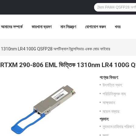
আমাদের সম্পর্কে
কারখানা ভ্রমণ
মান নিয়ন্ত্রণ
যোগাযোগ করুন
খবর
310nm LR4 100G QSFP28 অপটিক্যাল ট্রান্সসিভার একক মোড ফাইবার
RTXM 290-806 EML ভিত্তিক 1310nm LR4 100G QSFP28 
পণ্যের বিবরণ:
উৎপত্তি স্থল:
পরিচিতিমুলক নাম:
সাক্ষ্যদান:
মডেল নম্বার:
প্রদান:
ন্যূনতম চাহিদার পরিমাণ:
মূল্য: