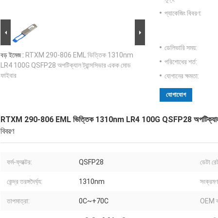
প্যাকেজিং বিবরণ:
ডেলিভারি সময়:
বড় ইমেজ :
RTXM 290-806 EML ভিত্তিক 1310nm
পরিশোধের শর্ত:
LR4 100G QSFP28 অপটিক্যাল ট্রান্সসিভার একক মোড
ফাইবার
যোগানের ক্ষমতা:
যোগাযোগ
RTXM 290-806 EML ভিত্তিক 1310nm LR4 100G QSFP28 অপটিক্যাল ট্রা
বিবরণ
ফর্ম-ফ্যাক্টর:
QSFP28
ডেটা রে
কেন্দ্র তরঙ্গদৈর্ঘ্য:
1310nm
সংক্রমণ 
তাপমাত্রা:
0C~+70C
OEM ব