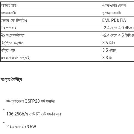
ফাইবার টাইপ
একক-মোড কেবল
সংযোগকারী
ডুপ্লেক্স এলসি
লেজার এবং টিআইএ
EML PD&TIA
Tx পাওয়ার
-2.4 থেকে 4.0 dBm
Rx সংবেদনশীলতা
-6.4 থেকে 4.5 ডিবিএ
বিলুপ্তির অনুপাত
3.5 ডিবি
শক্তি খরচ
3.5 ওয়াট
একক পাওয়ার সাপ্লাই
3.3 ভি
পণ্যের বৈশিষ্ট্য
হট-প্লাগেবল QSFP28 ফর্ম ফ্যাক্টর
106.25Gb/s মোট বিট রেট সমর্থন করে
শক্তি অপচয় <3.5W