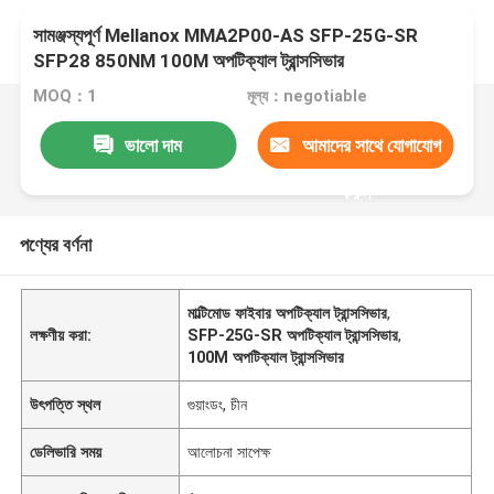
সামঞ্জস্যপূর্ণ Mellanox MMA2P00-AS SFP-25G-SR
SFP28 850NM 100M অপটিক্যাল ট্রান্সসিভার
MOQ：1
মূল্য：negotiable
ভালো দাম
আমাদের সাথে যোগাযোগ
করুন
পণ্যের বর্ণনা
মাল্টিমোড ফাইবার অপটিক্যাল ট্রান্সসিভার
,
লক্ষণীয় করা:
SFP-25G-SR অপটিক্যাল ট্রান্সসিভার
,
100M অপটিক্যাল ট্রান্সসিভার
উৎপত্তি স্থল
গুয়াংডং, চীন
ডেলিভারি সময়
আলোচনা সাপেক্ষ