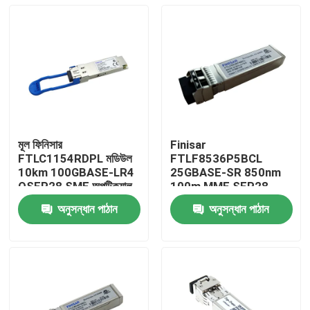
মূল ফিনিসার
Finisar
FTLC1154RDPL মডিউল
FTLF8536P5BCL
10km 100GBASE-LR4
25GBASE-SR 850nm
QSFP28 SMF অপটিক্যাল
100m MMF SFP28-
ট্রান্সিভার
25G-SR অপটিক্যাল ট্রান্সিভার
অনুসন্ধান পাঠান
অনুসন্ধান পাঠান
মডিউল
বাড়ি
পণ্য
আমাদের সম্পর্কে