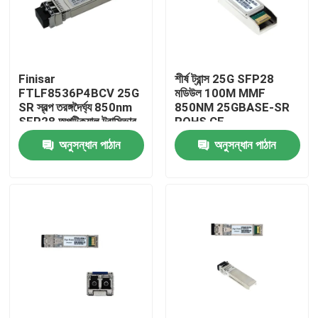
কারখানা ভ্রমণ
Finisar
শীর্ষ ট্রান্স 25G SFP28
মান নিয়ন্ত্রণ
FTLF8536P4BCV 25G
মডিউল 100M MMF
SR স্বল্প তরঙ্গদৈর্ঘ্য 850nm
850NM 25GBASE-SR
SFP28 অপটিক্যাল ট্রান্সিভার
ROHS CE
যোগাযোগ করুন
অনুসন্ধান পাঠান
অনুসন্ধান পাঠান
খবর
এনভিডিয়া এআই পণ্য
400G/800G অপটিক্যাল মডিউল
100G QSFP28 মডিউল