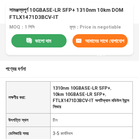
সামঞ্জস্যপূর্ণ 10GBASE-LR SFP+ 1310nm 10km DOM
FTLX1471D3BCV-IT
MOQ：1 পিসি
মূল্য：Price is negotiable
ভালো দাম
আমাদের সাথে যোগাযোগ
করুন
পণ্যের বর্ণনা
1310nm 10GBASE-LR SFP+
,
10km 10GBASE-LR SFP+
,
লক্ষণীয় করা:
FTLX1471D3BCV-IT অপটিক্যাল মডিউল ট্রান্স
সিভার
উৎপত্তি স্থল
চীন
ডেলিভারি সময়
3-5 কার্যদিবস