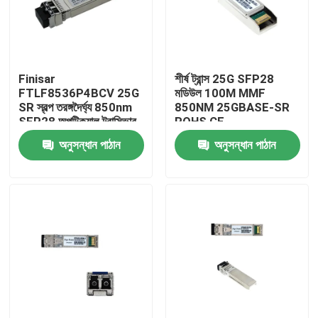
কারখানা ভ্রমণ
Finisar
শীর্ষ ট্রান্স 25G SFP28
মান নিয়ন্ত্রণ
FTLF8536P4BCV 25G
মডিউল 100M MMF
SR স্বল্প তরঙ্গদৈর্ঘ্য 850nm
850NM 25GBASE-SR
SFP28 অপটিক্যাল ট্রান্সিভার
ROHS CE
যোগাযোগ করুন
অনুসন্ধান পাঠান
অনুসন্ধান পাঠান
খবর
এনভিডিয়া এআই পণ্য
400G/800G অপটিক্যাল মডিউল
100G QSFP28 মডিউল