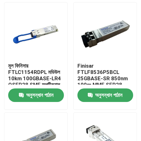
মূল ফিনিসার
Finisar
FTLC1154RDPL মডিউল
FTLF8536P5BCL
10km 100GBASE-LR4
25GBASE-SR 850nm
QSFP28 SMF অপটিক্যাল
100m MMF SFP28-
ট্রান্সিভার
25G-SR অপটিক্যাল ট্রান্সিভার
অনুসন্ধান পাঠান
অনুসন্ধান পাঠান
মডিউল
বাড়ি
পণ্য
আমাদের সম্পর্কে