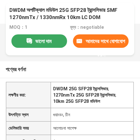
DWDM অপটিক্যাল মডিউল 25G SFP28 ট্রান্সসিভার SMF
1270nmTx / 1330nmRx 10km LC DOM
MOQ：1
মূল্য：negotiable
ভালো দাম
আমাদের সাথে যোগাযোগ
করুন
পণ্যের বর্ণনা
DWDM 25G SFP28 ট্রান্সসিভার
,
লক্ষণীয় করা:
1270nmTx 25G SFP28 ট্রান্সসিভার
,
10km 25G SFP28 মডিউল
উৎপত্তি স্থল
গুয়াংডং, চীন
ডেলিভারি সময়
আলোচনা সাপেক্ষ