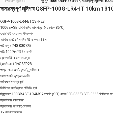
বিশেষভাবে তুলে ধরা:
ব্লু পুল 100G QSFP28 মডিউল
,
সামঞ্জস্যপূর্ণ জুনিপার 
সামঞ্জস্যপূর্ণ জুনিপার QSFP-100G-LR4-IT 10km 1310n
QSFP-100G-LR4-ETQSFP28
100GBASE-LR4 বর্ধিত তাপমাত্রা (-5 থেকে 85°C)
ওভারভিউ এবং স্পেসিফিকেশন
সমর্থিত প্ল্যাটফর্ম সমর্থিত ইন্টারফেস মডিউল
পার্ট নম্বর 740-080725
গতি 100 গিগাবিট ইথারনেট
ব্রেকআউট ক্যাপাবল নম্বর
ট্রান্সসিভার টাইপQSFP28
পণ্যের ধরন অপটিক্যাল ট্রান্সসিভার
সংযোগকারী ডুপ্লেক্স এলসি
পর্যবেক্ষণ উপলব্ধ হ্যাঁ
ডিজিটাল অপটিক্যাল মনিটরিং হ্যাঁ
স্ট্যান্ডার্ড: 100GBASE-LR4MSA সম্মতি (SFF, যেমন SFF-8665) SFF-8665 ডিজিটাল ডায়া
ট্রান্সসিভার তাপমাত্রা
ট্রান্সসিভার সাপ্লাই ভোল্টেজ
Tx পক্ষপাত বর্তমান