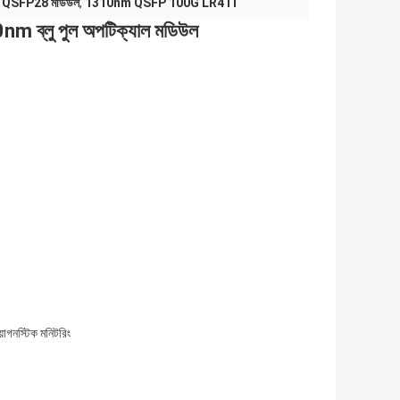
100G QSFP28 মডিউল
,
1310nm QSFP 100G LR4 IT
m ব্লু পুল অপটিক্যাল মডিউল
গনস্টিক মনিটরিং