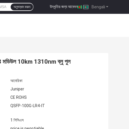
উদ্ধৃতির জন্য আবেদন
|
Bengali
অনুসন্ধান করুন
8 মডিউল 10km 1310nm ব্লু পুল
আমেরিকা
Juniper
CE ROHS
QSFP-100G-LR4-IT
1 পিসিএস
price is negotiable