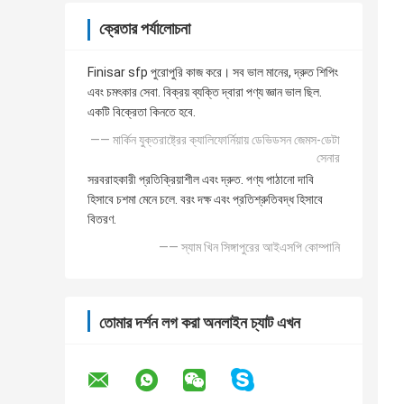
ক্রেতার পর্যালোচনা
Finisar sfp পুরোপুরি কাজ করে। সব ভাল মানের, দ্রুত শিপিং
এবং চমৎকার সেবা. বিক্রয় ব্যক্তি দ্বারা পণ্য জ্ঞান ভাল ছিল.
একটি বিক্রেতা কিনতে হবে.
—— মার্কিন যুক্তরাষ্ট্রের ক্যালিফোর্নিয়ায় ডেভিডসন জেমস-ডেটা
সেনার
সরবরাহকারী প্রতিক্রিয়াশীল এবং দ্রুত. পণ্য পাঠানো দাবি
হিসাবে চশমা মেনে চলে. বরং দক্ষ এবং প্রতিশ্রুতিবদ্ধ হিসাবে
বিতরণ.
—— স্যাম খিন সিঙ্গাপুরের আইএসপি কোম্পানি
তোমার দর্শন লগ করা অনলাইন চ্যাট এখন