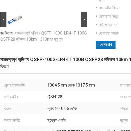
প্যাকেজিং বিবরণ:
ডেলিভারি সময়:
পরিশোধের শর্ত:
বড় ইমেজ :
সামঞ্জস্যপূর্ণ জুনিপার QSFP-100G-LR4-IT 100G
যোগানের ক্ষমতা:
QSFP28 মডিউল 10km 1310nm ব্লু পুল
যোগাযোগ
সামঞ্জস্যপূর্ণ জুনিপার QSFP-100G-LR4-IT 100G QSFP28 মডিউল 10km 1
বিবরণ
কেন্দ্র তরঙ্গদৈর্ঘ্য:
1304.5 nm থেকে 1317.5 nm
তাপমাত্
ফর্ম ফ্যাক্টর:
QSFP28
সংক্রমণ 
ওজন:
প্রতি পিস 0.06 কেজি
শক্তি:
সংযোগকারী:
ডুপ্লেক্স এলসি
দূরত্ব: