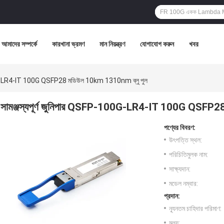
আমাদের সম্পর্কে
কারখানা ভ্রমণ
মান নিয়ন্ত্রণ
যোগাযোগ করুন
খবর
100G-LR4-IT 100G QSFP28 মডিউল 10km 1310nm ব্লু পুল
সামঞ্জস্যপূর্ণ জুনিপার QSFP-100G-LR4-IT 100G QSFP2
পণ্যের বিবরণ:
উৎপত্তি স্থল:
পরিচিতিমুলক নাম:
সাক্ষ্যদান:
মডেল নম্বার:
প্রদান:
ন্যূনতম চাহিদার পরিমাণ:
মূল্য: