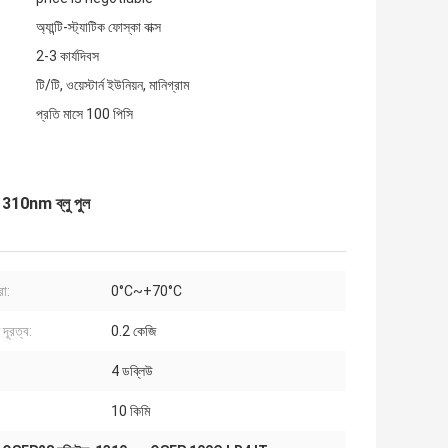
অ্যান্টি-স্ট্যাটিক ফোস্কা বাক্স
2-3 কার্যদিবস
টি/টি, ওয়েস্টার্ন ইউনিয়ন, মানিগ্রাম
প্রতি মাসে 100 পিসি
310nm ব্লু পুল
রা:
0°C~+70°C
দূরত্ব:
0.2 কেজি
4 ডব্লিউ
10 কিমি