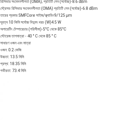
রিসিভার সংবেদনশীলতা (OMA), প্রতিটি লেন (সর্বোচ্চ)-8.6 dBm
স্ট্রেসড রিসিভার সংবেদনশীলতা (OMA) প্রতিটি লেন (সর্বোচ্চ)-6.8 dBm
তারের প্রকার SMFCore সাইজ/ক্ল্যাডিং9/125 µm
দূরত্ব 10 কিমি সর্বোচ্চ বিদ্যুৎ খরচ (W)4.5 W
অপারেটিং টেম্পারেচার (পরিসীমা)-5°C থেকে 85°C
স্টোরেজ তাপমাত্রা - 40 ° C থেকে 85 ° C
সাধারণ ওজন এবং মাত্রা
ওজন: 0.2 কেজি
উচ্চতা: 13.5 মিমি
প্রস্থ: 18.35 মিমি
গভীরতা: 73.4 মিমি