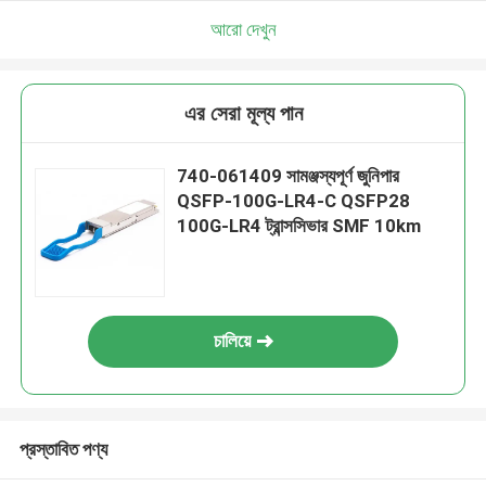
আরো দেখুন
এর সেরা মূল্য পান
740-061409 সামঞ্জস্যপূর্ণ জুনিপার
QSFP-100G-LR4-C QSFP28
100G-LR4 ট্রান্সসিভার SMF 10km
চালিয়ে
প্রস্তাবিত পণ্য