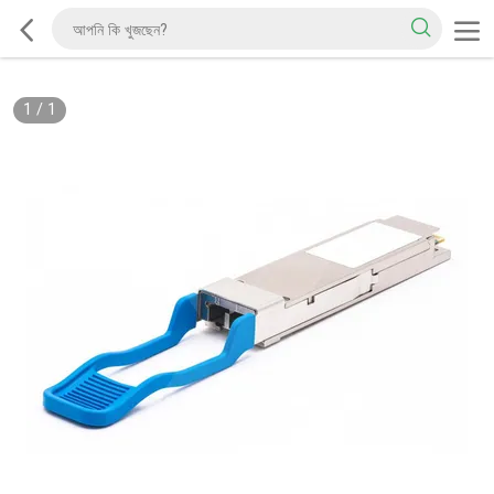
1
/
1