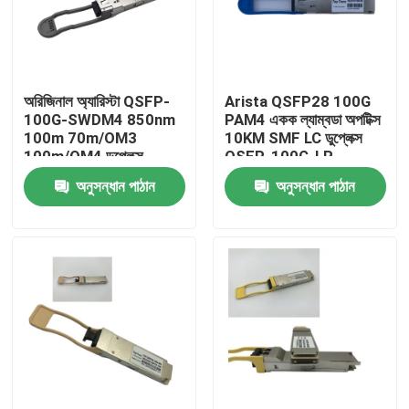
কারখানা ভ্রমণ
অরিজিনাল অ্যারিস্টা QSFP-
Arista QSFP28 100G
মান নিয়ন্ত্রণ
100G-SWDM4 850nm
PAM4 একক ল্যাম্বডা অপটিক্স
100m 70m/OM3
10KM SMF LC ডুপ্লেক্স
100m/OM4 ডুপ্লেক্স
QSFP-100G-LR
যোগাযোগ করুন
এমএমএফ ট্রান্সিভার
অনুসন্ধান পাঠান
অনুসন্ধান পাঠান
খবর
এনভিডিয়া এআই পণ্য
400G/800G অপটিক্যাল মডিউল
100G QSFP28 মডিউল