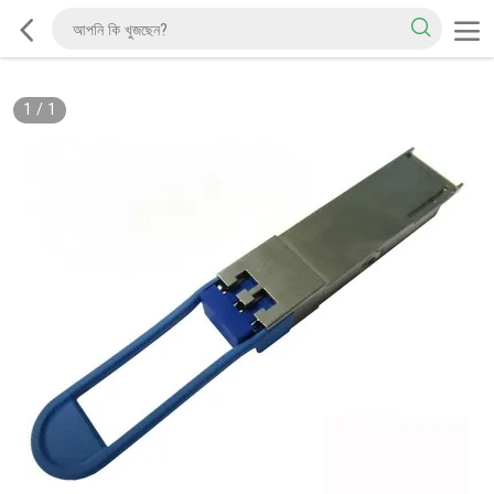
1
/
1