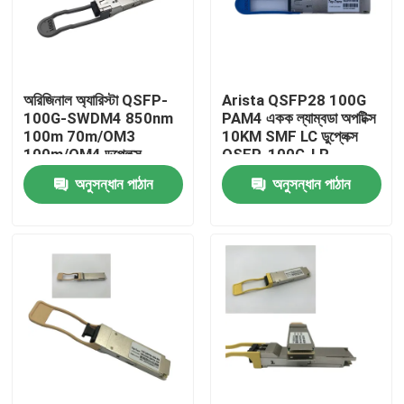
কারখানা ভ্রমণ
অরিজিনাল অ্যারিস্টা QSFP-
Arista QSFP28 100G
মান নিয়ন্ত্রণ
100G-SWDM4 850nm
PAM4 একক ল্যাম্বডা অপটিক্স
100m 70m/OM3
10KM SMF LC ডুপ্লেক্স
100m/OM4 ডুপ্লেক্স
QSFP-100G-LR
যোগাযোগ করুন
এমএমএফ ট্রান্সিভার
অনুসন্ধান পাঠান
অনুসন্ধান পাঠান
খবর
এনভিডিয়া এআই পণ্য
400G/800G অপটিক্যাল মডিউল
100G QSFP28 মডিউল