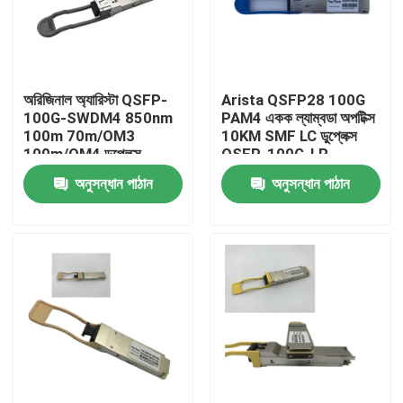
কারখানা ভ্রমণ
অরিজিনাল অ্যারিস্টা QSFP-
Arista QSFP28 100G
মান নিয়ন্ত্রণ
100G-SWDM4 850nm
PAM4 একক ল্যাম্বডা অপটিক্স
100m 70m/OM3
10KM SMF LC ডুপ্লেক্স
100m/OM4 ডুপ্লেক্স
QSFP-100G-LR
যোগাযোগ করুন
এমএমএফ ট্রান্সিভার
অনুসন্ধান পাঠান
অনুসন্ধান পাঠান
খবর
এনভিডিয়া এআই পণ্য
400G/800G অপটিক্যাল মডিউল
100G QSFP28 মডিউল