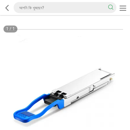
1
/
1