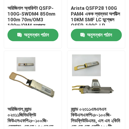
অরিজিনাল অ্যারিস্টা QSFP-
Arista QSFP28 100G
100G-SWDM4 850nm
PAM4 একক ল্যাম্বডা অপটিক্স
কারখানা ভ্রমণ
100m 70m/OM3
10KM SMF LC ডুপ্লেক্স
100m/OM4 ডুপ্লেক্স
QSFP-100G-LR
এমএমএফ ট্রান্সিভার
অনুসন্ধান পাঠান
অনুসন্ধান পাঠান
মান নিয়ন্ত্রণ
যোগাযোগ করুন
খবর
এনভিডিয়া এআই পণ্য
400G/800G অপটিক্যাল মডিউল
অরিজিনাল ব্র্যান্ড
ব্র্যান্ড ০২৩১১এমএনএন
০২৩১১জিবিডব্লিউ
কিউএসএফপি২৮-১০০জি-
কিউএসএফপি২৮-১০০জি-
সিডব্লিউডিএম৪, এস এম ২কিমি
100G QSFP28 মডিউল
এসআর৪, এমএম ৮৫০এনএম
এস এম এফ এলসি ১০০জি