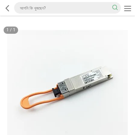
1
/
1