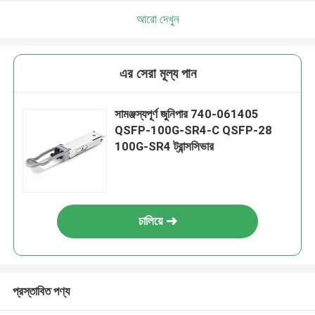
আরো দেখুন
এর সেরা মূল্য পান
সামঞ্জস্যপূর্ণ জুনিপার 740-061405
QSFP-100G-SR4-C QSFP-28
100G-SR4 ট্রান্সসিভার
চালিয়ে
প্রস্তাবিত পণ্য