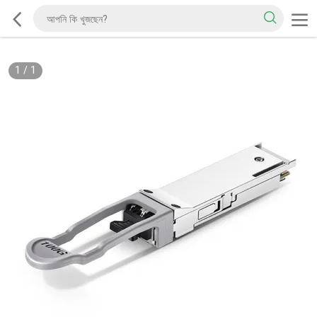
1
/
1