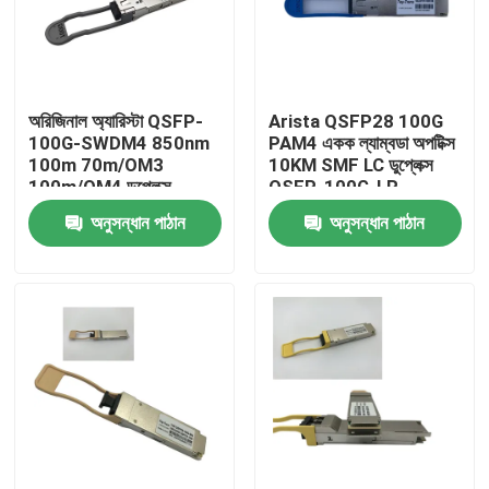
কারখানা ভ্রমণ
অরিজিনাল অ্যারিস্টা QSFP-
Arista QSFP28 100G
মান নিয়ন্ত্রণ
100G-SWDM4 850nm
PAM4 একক ল্যাম্বডা অপটিক্স
100m 70m/OM3
10KM SMF LC ডুপ্লেক্স
100m/OM4 ডুপ্লেক্স
QSFP-100G-LR
যোগাযোগ করুন
এমএমএফ ট্রান্সিভার
অনুসন্ধান পাঠান
অনুসন্ধান পাঠান
খবর
এনভিডিয়া এআই পণ্য
400G/800G অপটিক্যাল মডিউল
100G QSFP28 মডিউল