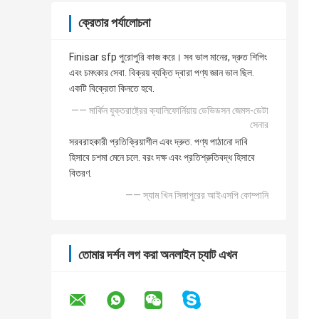
ক্রেতার পর্যালোচনা
Finisar sfp পুরোপুরি কাজ করে। সব ভাল মানের, দ্রুত শিপিং
এবং চমৎকার সেবা. বিক্রয় ব্যক্তি দ্বারা পণ্য জ্ঞান ভাল ছিল.
একটি বিক্রেতা কিনতে হবে.
—— মার্কিন যুক্তরাষ্ট্রের ক্যালিফোর্নিয়ায় ডেভিডসন জেমস-ডেটা
সেনার
সরবরাহকারী প্রতিক্রিয়াশীল এবং দ্রুত. পণ্য পাঠানো দাবি
হিসাবে চশমা মেনে চলে. বরং দক্ষ এবং প্রতিশ্রুতিবদ্ধ হিসাবে
বিতরণ.
—— স্যাম খিন সিঙ্গাপুরের আইএসপি কোম্পানি
তোমার দর্শন লগ করা অনলাইন চ্যাট এখন