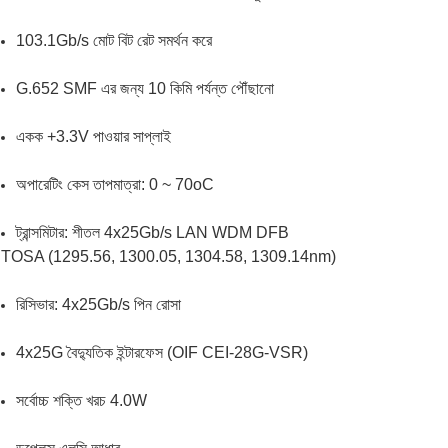
103.1Gb/s মোট বিট রেট সমর্থন করে
G.652 SMF এর জন্য 10 কিমি পর্যন্ত পৌঁছানো
একক +3.3V পাওয়ার সাপ্লাই
অপারেটিং কেস তাপমাত্রা: 0 ~ 70oC
ট্রান্সমিটার: শীতল 4x25Gb/s LAN WDM DFB
TOSA (1295.56, 1300.05, 1304.58, 1309.14nm)
রিসিভার: 4x25Gb/s পিন রোসা
4x25G বৈদ্যুতিক ইন্টারফেস (OIF CEI-28G-VSR)
সর্বোচ্চ শক্তি খরচ 4.0W