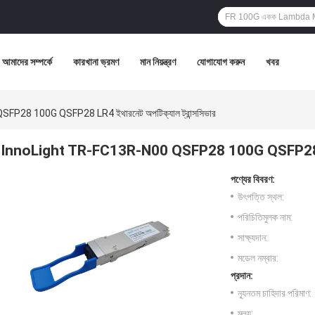
আমাদের সম্পর্কে
কারখানা ভ্রমণ
মান নিয়ন্ত্রণ
যোগাযোগ করুন
খবর
P28 100G QSFP28 LR4 ইথারনেট অপটিক্যাল ট্রান্সসিভার
InnoLight TR-FC13R-N00 QSFP28 100G QSFP28 LR4 ই
পণ্যের বিবরণ:
উৎপত্তি স্থল:
পরিচিতিমুলক নাম:
সাক্ষ্যদান:
মডেল নম্বার:
প্রদান:
ন্যূনতম চাহিদার পরিমাণ:
মূল্য: