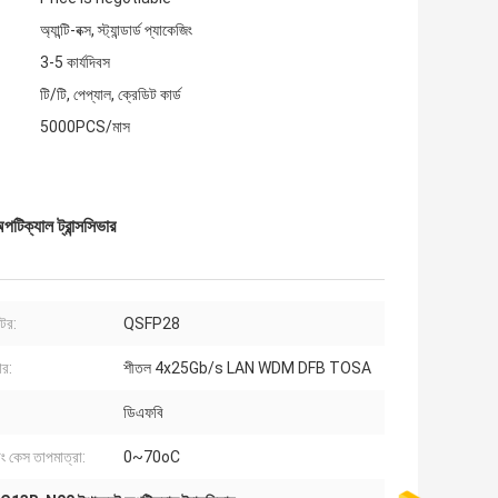
অ্যান্টি-বক্স, স্ট্যান্ডার্ড প্যাকেজিং
3-5 কার্যদিবস
টি/টি, পেপ্যাল, ক্রেডিট কার্ড
5000PCS/মাস
াল ট্রান্সসিভার
ক্টর:
QSFP28
ার:
শীতল 4x25Gb/s LAN WDM DFB TOSA
ডিএফবি
ং কেস তাপমাত্রা:
0~70oC