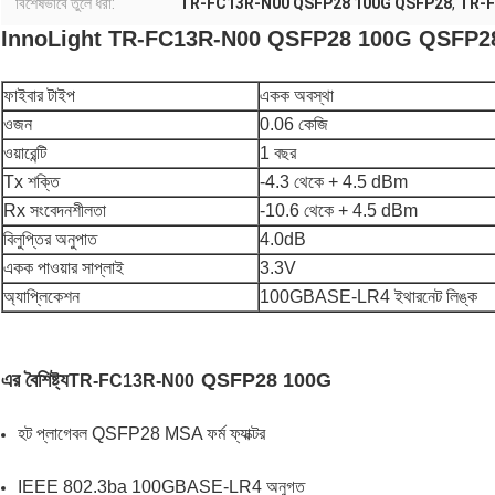
বিশেষভাবে তুলে ধরা:
TR-FC13R-N00 QSFP28 100G QSFP28
,
TR-FC
InnoLight TR-FC13R-N00 QSFP28 100G QSFP28 LR4 ইথ
ফাইবার টাইপ
একক অবস্থা
ওজন
0.06 কেজি
ওয়ারেন্টি
1 বছর
Tx শক্তি
-4.3 থেকে + 4.5 dBm
Rx সংবেদনশীলতা
-10.6 থেকে + 4.5 dBm
বিলুপ্তির অনুপাত
4.0dB
একক পাওয়ার সাপ্লাই
3.3V
অ্যাপ্লিকেশন
100GBASE-LR4 ইথারনেট লিঙ্ক
এর বৈশিষ্ট্য
QSFP28 100G
TR-FC13R-N00
হট প্লাগেবল QSFP28 MSA ফর্ম ফ্যাক্টর
IEEE 802.3ba 100GBASE-LR4 অনুগত