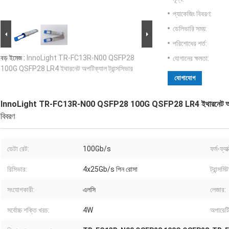
প্যাকেজিং বিবরণ:
ডেলিভারি সময়:
পরিশোধের শর্ত:
বড় ইমেজ :
InnoLight TR-FC13R-N00 QSFP28
যোগানের ক্ষমতা:
100G QSFP28 LR4 ইথারনেট অপটিক্যাল ট্রান্সসিভার
যোগাযোগ
InnoLight TR-FC13R-N00 QSFP28 100G QSFP28 LR4 ইথারনেট অপটিক্য
বিবরণ
ডেটা রেট:
100Gb/s
ফর্ম-ফ্যা
রিসিভার:
4x25Gb/s পিন রোসা
ট্রান্সমিট
সংযোগকারী:
এলসি
লেজার:
সর্বোচ্চ শক্তি খরচ:
4W
অপারেটি