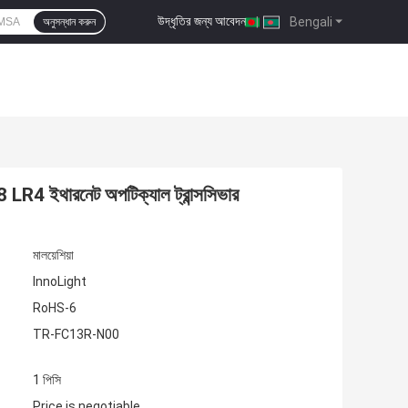
উদ্ধৃতির জন্য আবেদন
|
Bengali
অনুসন্ধান করুন
থারনেট অপটিক্যাল ট্রান্সসিভার
মালয়েশিয়া
InnoLight
RoHS-6
TR-FC13R-N00
1 পিসি
Price is negotiable