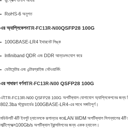
ডুপ্লেক্স এলসি আধার
RoHS-6 অনুগত
এর অ্যাপ্লিকেশন
QSFP28 100G
TR-FC13R-N00
100GBASE-LR4 ইথারনেট লিঙ্ক
Infiniband QDR এবং DDR আন্তঃসংযোগ করে
ডেটাসেন্টার এবং এন্টারপ্রাইজ নেটওয়ার্কিং
এর সাধারণ বর্ণনা
QSFP28 100G
TR-FC13R-N00
এই
অপটিক্যাল যোগাযোগ অ্যাপ্লিকেশনের জন্য 
TR-FC13R-N00 QSFP28 100G
802.3ba স্ট্যান্ডার্ডের 100GBASE-LR4-এর সাথে সঙ্গতিপূর্ণ।
মডিউলটি 4টি ইনপুট চ্যানেলকে রূপান্তর করে
LAN WDM অপটিক্যাল সিগন্যালের 4টি চ্য
মাল্টিপ্লেক্সে
100Gb/s অপটিক্যাল ট্রান্সমিশনের জন্য একক চ্যানেল।