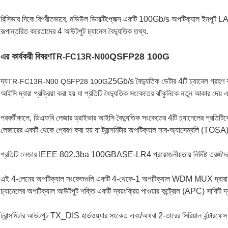
রিসিভার দিকে বিপরীতভাবে, মডিউল ডি
মাল্টিপ্লেক্স একটি 100Gb/s অপটিক্যাল ইনপুট 
রূপান্তরিত করে
তাদের 4 আউটপুট চ্যানেল বৈদ্যুতিক তথ্য.
এর কার্যকরী বিবরণ
QSFP28 100G
TR-FC13R-N00
দ্য
25Gb/s বৈদ্যুতিক ডেটার 4টি চ্যানেল গ্রহণ ক
TR-FC13R-N00 QSFP28 100G
আইসি দ্বারা প্রক্রিয়া করা হয় যা প্রতিটি বৈদ্যুতিক সংকেতের ঝাঁকুনিকে নতুন আকার দেয়
পরবর্তীকালে, ডিএফবি লেজার ড্রাইভার আইসি বৈদ্যুতিক সংকেতের 4টি চ্যানেলের প্রতিটি
লেজারের একটি থেকে প্রেরণ করা হয় যা ট্রান্সমিটার অপটিক্যাল সাব-অ্যাসেম্বলি (TOSA
প্রতিটি লেজার IEEE 802.3ba 100GBASE-LR4 প্রয়োজনীয়তায় নির্দিষ্ট তরঙ্গদৈর্
এই 4-লেনের অপটিক্যাল সংকেতগুলি একটি 4-থেকে-1 অপটিক্যাল WDM MUX দ্বারা একটি
চ্যানেলের অপটিক্যাল আউটপুট শক্তি একটি স্বয়ংক্রিয় পাওয়ার কন্ট্রোল (APC) সার্কিট দ্ব
ট্রান্সমিটার আউটপুট TX_DIS হার্ডওয়্যার সংকেত এবং/অথবা 2-তারের সিরিয়াল ইন্টারফেস 