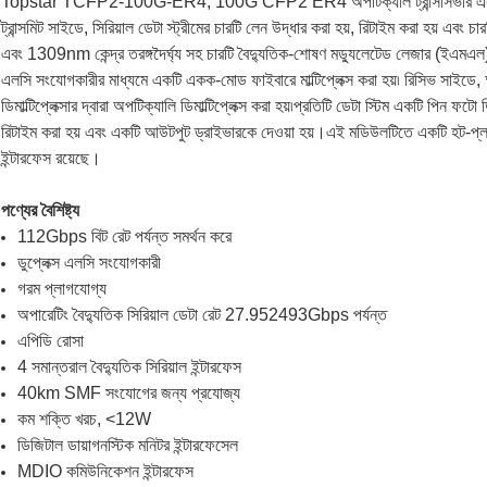
Topstar TCFP2-100G-ER4, 100G CFP2 ER4 অপটিক্যাল ট্রান্সসিভার একটি মডি
ট্রান্সমিট সাইডে, সিরিয়াল ডেটা স্ট্রীমের চারটি লেন উদ্ধার করা হয়, রিটাইম করা হয় 
এবং 1309nm কেন্দ্র তরঙ্গদৈর্ঘ্য সহ চারটি বৈদ্যুতিক-শোষণ মড্যুলেটেড লেজার (ইএমএল) নিয়
এলসি সংযোগকারীর মাধ্যমে একটি একক-মোড ফাইবারে মাল্টিপ্লেক্স করা হয়৷ রিসিভ সাইডে, 
ডিমাল্টিপ্লেক্সার দ্বারা অপটিক্যালি ডিমাল্টিপ্লেক্স করা হয়৷প্রতিটি ডেটা স্টিম একটি পিন ফটো ডি
রিটাইম করা হয় এবং একটি আউটপুট ড্রাইভারকে দেওয়া হয়।এই মডিউলটিতে একটি হট-প্লা
ইন্টারফেস রয়েছে।
পণ্যের বৈশিষ্ট্য
112Gbps বিট রেট পর্যন্ত সমর্থন করে
ডুপ্লেক্স এলসি সংযোগকারী
গরম প্লাগযোগ্য
অপারেটিং বৈদ্যুতিক সিরিয়াল ডেটা রেট 27.952493Gbps পর্যন্ত
এপিডি রোসা
4 সমান্তরাল বৈদ্যুতিক সিরিয়াল ইন্টারফেস
40km SMF সংযোগের জন্য প্রযোজ্য
কম শক্তি খরচ, <12W
ডিজিটাল ডায়াগনস্টিক মনিটর ইন্টারফেসেল
MDIO কমিউনিকেশন ইন্টারফেস