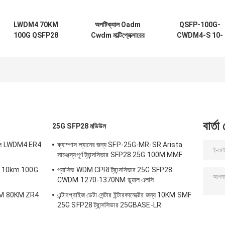
LWDM4 70KM
অপটিক্যাল Oadm
QSFP-100G-
100G QSFP28
Cwdm মাল্টিপ্লেক্সারের
CWDM4-S 10-
মডিউল একক মোড ফাইবার
জন্য OTU4 100G
3145-02
ট্রান্সসিভার
QSFP28 ট্রান্সসিভার
100GBASE
111.8Gb/S 40KM
CWDM4 QSFP
ER4
2km SMF LC
অপটিক্যাল ট্রান্সসিভার
মডিউল
বার্তা
25G SFP28 মডিউল
উল LWDM4 ER4
ক্যাম্পাস ল্যানের জন্য SFP-25G-MR-SR Arista
সামঞ্জস্যপূর্ণ ট্রান্সসিভার SFP28 25G 100M MMF
25G 10km 100G
প্যাসিভ WDM CPRI ট্রান্সসিভার 25G SFP28
CWDM 1270-1370NM ডুয়াল এলসি
-DWM 80KM ZR4
এন্টারপ্রাইজ ডেটা সেন্টার ইন্টারকানেক্টের জন্য 10KM SMF
25G SFP28 ট্রান্সসিভার 25GBASE-LR