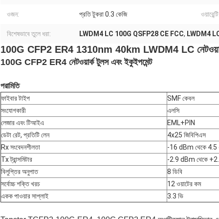
ওজন:
প্রতি টুকরা 0.3 কেজি
ওয়ারেন্টি
বিশেষভাবে তুলে ধরা:
LWDM4 LC 100G QSFP28 CE FCC
,
LWDM4 LC
100G CFP2 ER4 1310nm 40km LWDM4 LC নেটওয়ার্ক সরঞ
100G CFP2 ER4 নেটওয়ার্ক টুলস এবং ইকুইপমেন্ট
পরামিতি
ফাইবার টাইপ
SMF কেবল
সংযোগকারী
এলসি
লেজার এবং টিআইএ
EML+PIN
ডেটা রেট, প্রতিটি লেন
4x25 জিবিপিএস
Rx সংবেদনশীলতা
-16 dBm থেকে 4.
Tx ট্রান্সমিটার
-2.9 dBm থেকে +
বিলুপ্তির অনুপাত
8 ডিবি
সর্বোচ্চ শক্তি খরচ
12 ওয়াটের কম
একক পাওয়ার সাপ্লাই
3.3 ভি