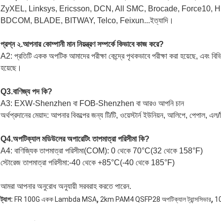
ZyXEL, Linksys, Ericsson, DCN, All SMC, Brocade, Force10, H
BDCOM, BLADE, BITWAY, Telco, Feixun...ইত্যাদি।
প্রশ্ন ২.আপনার কোম্পানী মান নিয়ন্ত্রণ সম্পর্কে কিভাবে কাজ করে?
A2: প্রতিটি একক অপটিক আমাদের পরীক্ষা কেন্দ্রে পৃথকভাবে পরীক্ষা করা হয়েছে, এবং বিভিন্ন ব
হয়েছে।
Q3.বাণিজ্য পদ কি?
A3: EXW-Shenzhen বা FOB-Shenzhen বা আরও আপনি চান
অর্থপ্রদানের মেয়াদ: আপনার বিকল্পের জন্য টি/টি, ওয়েস্টার্ন ইউনিয়ন, আলিপে, পেপাল,
Q4.অপটিক্যাল মডিউলের অপারেটিং তাপমাত্রা পরিসীমা কি?
A4: বাণিজ্যিক তাপমাত্রা পরিসীমা(COM): 0 থেকে 70°C(32 থেকে 158°F)
স্টোরেজ তাপমাত্রা পরিসীমা:-40 থেকে +85°C(-40 থেকে 185°F)
আমরা আপনার অনুরোধ অনুযায়ী সরবরাহ করতে পারেন.
,
,
ট্যাগ:
FR 100G একক Lambda MSA
2km PAM4 QSFP28 অপটিক্যাল ট্রান্সসিভার
1