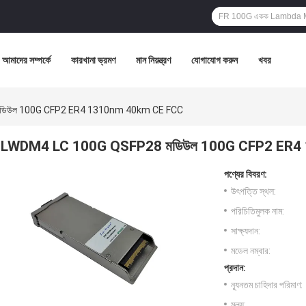
আমাদের সম্পর্কে
কারখানা ভ্রমণ
মান নিয়ন্ত্রণ
যোগাযোগ করুন
খবর
ডিউল 100G CFP2 ER4 1310nm 40km CE FCC
LWDM4 LC 100G QSFP28 মডিউল 100G CFP2 ER4
পণ্যের বিবরণ:
উৎপত্তি স্থল:
পরিচিতিমুলক নাম:
সাক্ষ্যদান:
মডেল নম্বার:
প্রদান:
ন্যূনতম চাহিদার পরিমাণ:
মূল্য: