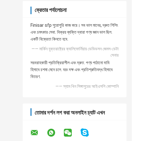
ক্রেতার পর্যালোচনা
Finisar sfp পুরোপুরি কাজ করে। সব ভাল মানের, দ্রুত শিপিং
এবং চমৎকার সেবা. বিক্রয় ব্যক্তি দ্বারা পণ্য জ্ঞান ভাল ছিল.
একটি বিক্রেতা কিনতে হবে.
—— মার্কিন যুক্তরাষ্ট্রের ক্যালিফোর্নিয়ায় ডেভিডসন জেমস-ডেটা
সেনার
সরবরাহকারী প্রতিক্রিয়াশীল এবং দ্রুত. পণ্য পাঠানো দাবি
হিসাবে চশমা মেনে চলে. বরং দক্ষ এবং প্রতিশ্রুতিবদ্ধ হিসাবে
বিতরণ.
—— স্যাম খিন সিঙ্গাপুরের আইএসপি কোম্পানি
তোমার দর্শন লগ করা অনলাইন চ্যাট এখন