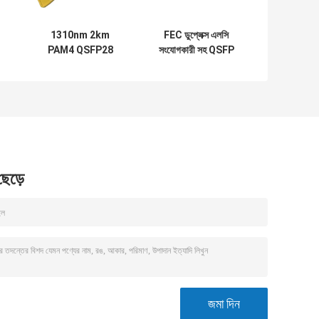
1310nm 2km
FEC ডুপ্লেক্স এলসি
PAM4 QSFP28
সংযোগকারী সহ QSFP
অপটিক্যাল ট্রান্সসিভার FR
PAM4 100GBASE-
100G একক Lambda
DR 100G QSFP28
MSA
মডিউল 500M
 ছেড়ে