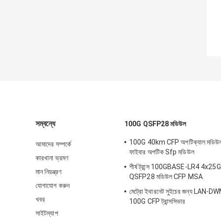
সম্বন্ধে
100G QSFP28 মডিউল
100G 40km CFP অপটিক্যাল মডি
আমাদের সম্পর্কে
ফাইবার অপটিক Sfp মডিউল
কারখানা ভ্রমণ
শীর্ষ ট্রান্স 100GBASE-LR4 4x
মান নিয়ন্ত্রণ
QSFP28 মডিউল CFP MSA
যোগাযোগ করুন
মেট্রো ইথারনেট সুইচের জন্য LAN
খবর
100G CFP ট্রান্সসিভার
সাইটম্যাপ