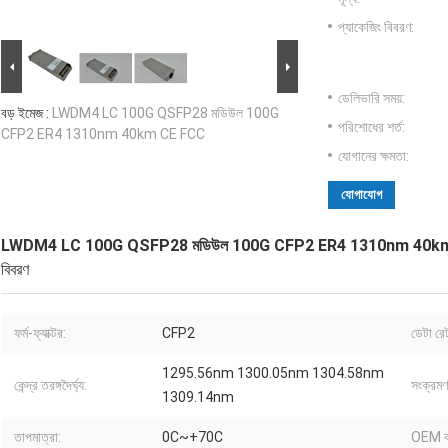
প্যাকেজিং বিবরণ:
ডেলিভারি সময়:
বড় ইমেজ :
LWDM4 LC 100G QSFP28 মডিউল 100G
পরিশোধের শর্ত:
CFP2 ER4 1310nm 40km CE FCC
যোগানের ক্ষমতা:
যোগাযোগ
LWDM4 LC 100G QSFP28 মডিউল 100G CFP2 ER4 1310nm 40k
বিবরণ
ফর্ম-ফ্যাক্টর:
CFP2
ডেটা রে
1295.56nm 1300.05nm 1304.58nm
কেন্দ্র তরঙ্গদৈর্ঘ্য:
সংক্রমণ 
1309.14nm
তাপমাত্রা:
0C~+70C
OEM ব