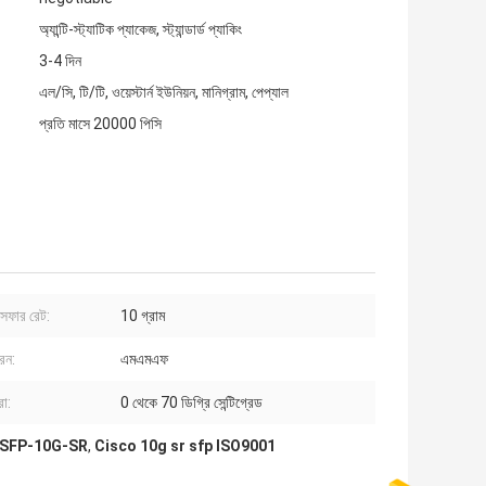
অ্যান্টি-স্ট্যাটিক প্যাকেজ, স্ট্যান্ডার্ড প্যাকিং
3-4 দিন
এল/সি, টি/টি, ওয়েস্টার্ন ইউনিয়ন, মানিগ্রাম, পেপ্যাল
প্রতি মাসে 20000 পিসি
ান্সফার রেট:
10 গ্রাম
রন:
এমএমএফ
রা:
0 থেকে 70 ডিগ্রি সেন্টিগ্রেড
িউল SFP-10G-SR
,
Cisco 10g sr sfp ISO9001