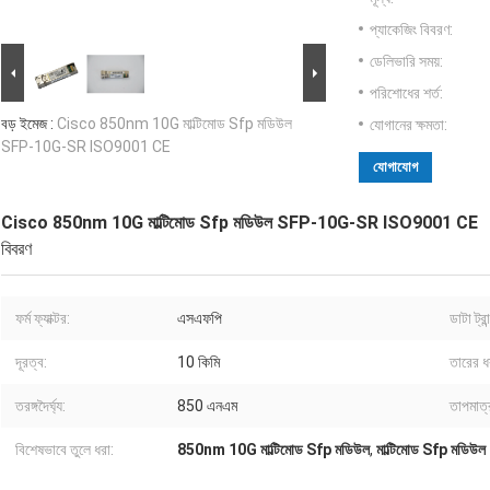
প্যাকেজিং বিবরণ:
ডেলিভারি সময়:
পরিশোধের শর্ত:
বড় ইমেজ :
Cisco 850nm 10G মাল্টিমোড Sfp মডিউল
যোগানের ক্ষমতা:
SFP-10G-SR ISO9001 CE
যোগাযোগ
Cisco 850nm 10G মাল্টিমোড Sfp মডিউল SFP-10G-SR ISO9001 CE
বিবরণ
ফর্ম ফ্যাক্টর:
এসএফপি
ডাটা ট্র
দূরত্ব:
10 কিমি
তারের ধ
তরঙ্গদৈর্ঘ্য:
850 এনএম
তাপমাত্
বিশেষভাবে তুলে ধরা:
850nm 10G মাল্টিমোড Sfp মডিউল
,
মাল্টিমোড Sfp মড