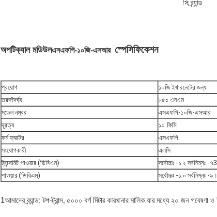
সি ব্র্যান্ড
স্পেসিফিকেশন
অপটিক্যাল মডিউল
এসএফপি-১০জি-এসআর
প্রয়োগ
১০জি ইথারনেটের জন্য
তরঙ্গদৈর্ঘ্য
৮৫০ এনএম
মডেল নম্বর
এসএফপি-১০জি-এসআর
দূরত্ব
১০ কিমি
ফর্ম ফ্যাক্টর
এসএফপি
সংযোগকারী
এলসি
ট্রান্সমিট পাওয়ার (ডিবিএম)
সর্বোচ্চঃ -১.২ সর্বনিম্নঃ -৭3
পাওয়ার (ডিবিএম)
সর্বোচ্চঃ -১.০ সর্বনিম্নঃ -
1আমাদের ব্র্যান্ড: টপ-ট্রান্স, ৫০০০ বর্গ মিটার কারখানার মালিক যার মধ্যে ২০ জন গবেষণা ও 