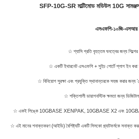
SFP-10G-SR মাল্টিমোড মডিউল 10G সামঞ্জস্যপূর
এসএফপি-১০জি-এসআর
☆ শ্যাসি প্রতি বৃহত্তম ঘনত্বের জন্য শিল্পের স
☆ একটি ইথারনেট এসএফপি + সুইচ পোর্টে প্লাগ ইন করা 
☆ বিনিয়োগ সুরক্ষা এবং প্রযুক্তি স্থানান্তরকে সহজ করার জন
☆ শক্তিশালী ডায়াগনস্টিক ক্ষমতা জন্য ডিজিটাল 
☆ একই লিঙ্কে 10GBASE XENPAK, 10GBASE X2 এবং 10GBASE XFP ই
☆ এই মানের শনাক্তকরণ (আইডি) বৈশিষ্ট্যটি একটি সিসকো প্ল্যাটফর্মকে সনাক্ত করত