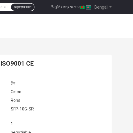
উদ্ধৃতির জন্য আবেদন
|
Bengali
অনুসন্ধান করুন
R ISO9001 CE
চীন
Cisco
Rohs
SFP-10G-SR
1
negotiable