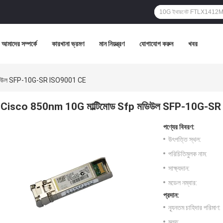
আমাদের সম্পর্কে
কারখানা ভ্রমণ
মান নিয়ন্ত্রণ
যোগাযোগ করুন
খবর
মডিউল SFP-10G-SR ISO9001 CE
Cisco 850nm 10G মাল্টিমোড Sfp মডিউল SFP-10G-S
পণ্যের বিবরণ:
উৎপত্তি স্থল:
পরিচিতিমুলক নাম:
সাক্ষ্যদান:
মডেল নম্বার:
প্রদান:
ন্যূনতম চাহিদার পরিমাণ:
মূল্য: