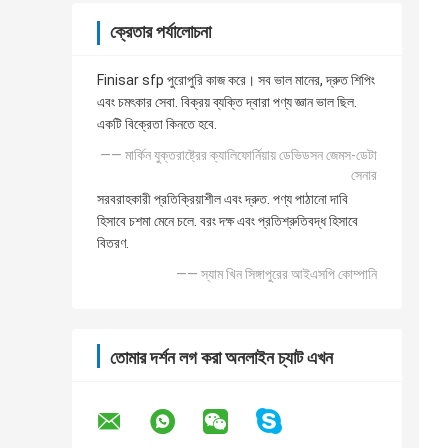
ক্রেতার পর্যালোচনা
Finisar sfp পুরোপুরি কাজ করে। সব ভাল মানের, দ্রুত শিপিং
এবং চমৎকার সেবা. বিক্রয় ব্যক্তি দ্বারা পণ্য জ্ঞান ভাল ছিল.
একটি বিক্রেতা কিনতে হবে.
—— মার্কিন যুক্তরাষ্ট্রের ক্যালিফোর্নিয়ায় ডেভিডসন জেমস-ডেটা
সেনার
সরবরাহকারী প্রতিক্রিয়াশীল এবং দ্রুত. পণ্য পাঠানো দাবি
হিসাবে চশমা মেনে চলে. বরং দক্ষ এবং প্রতিশ্রুতিবদ্ধ হিসাবে
বিতরণ.
—— স্যাম খিন সিঙ্গাপুরের আইএসপি কোম্পানি
তোমার দর্শন লগ করা অনলাইন চ্যাট এখন