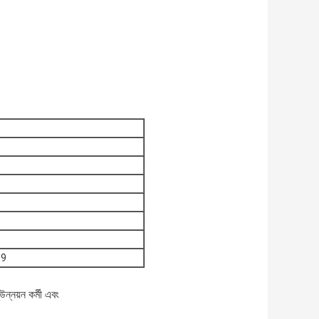
৯।9
উন্নয়ন কর্মী এবং