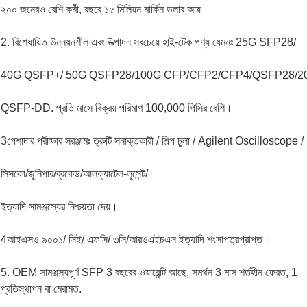
২০০ জনেরও বেশি কর্মী, বছরে ১৫ মিলিয়ন মার্কিন ডলার আয়
2. বিশেষায়িত উন্নয়নশীল এবং উত্পাদন সবচেয়ে হাই-টেক পণ্য যেমনঃ 25G SFP28/
40G QSFP+/ 50G QSFP28/100G CFP/CFP2/CFP4/QSFP28/2
QSFP-DD. প্রতি মাসে বিক্রয় পরিমাণ 100,000 পিসির বেশি।
3পেশাদার পরীক্ষার সরঞ্জামঃ ত্রুটি সনাক্তকারী / শিল্প চুলা / Agilent Oscilloscope /
সিসকো/জুনিপার/ব্রকেড/আলক্যাটেল-লুসেন্ট/
ইত্যাদি সামঞ্জস্যের নিশ্চয়তা দেয়।
4আইএসও ৯০০১/ সিই/ এফসি/ ৩সি/আরওএইচএস ইত্যাদি শংসাপত্রপ্রাপ্ত।
5. OEM সামঞ্জস্যপূর্ণ SFP 3 বছরের ওয়ারেন্টি আছে, সমর্থন 3 মাস শর্তহীন ফেরত, 1
প্রতিস্থাপন বা মেরামত.