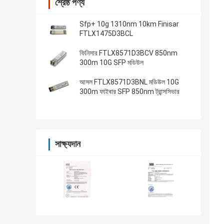
শ্রেষ্ঠ পণ্য
Sfp+ 10g 1310nm 10km Finisar
FTLX1475D3BCL
ফিনিসার FTLX8571D3BCV 850nm
300m 10G SFP মডিউল
আসল FTLX8571D3BNL মডিউল 10G
300m ফাইবার SFP 850nm ট্রান্সসিভার
সাক্ষ্যদান