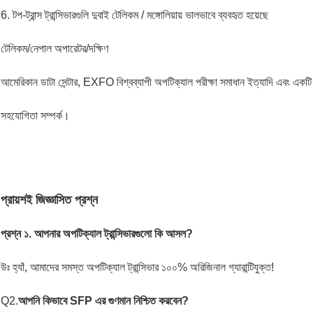
6. টপ-ট্রান্স ট্রান্সিভারগুলি দুবাই টেলিকম / মঙ্গোলিয়ায় ভালভাবে ব্যবহৃত হয়েছে
টেলিকম/নেপাল অপারেটর/দক্ষিণ
আমেরিকান ডাটা সেন্টার, EXFO বিশ্বব্যাপী অপটিক্যাল পরীক্ষা সমাধান ইত্যাদি এবং একটি দীর্
সহযোগিতা সম্পর্ক।
প্রায়শই জিজ্ঞাসিত প্রশ্ন
প্রশ্ন ১. আপনার অপটিক্যাল ট্রান্সিভারগুলো কি আসল?
উঃ হ্যাঁ, আমাদের সমস্ত অপটিক্যাল ট্রান্সিভার ১০০% অরিজিনাল গ্যারান্টিযুক্ত!
Q2.
আপনি কিভাবে SFP এর গুণমান নিশ্চিত করবেন?