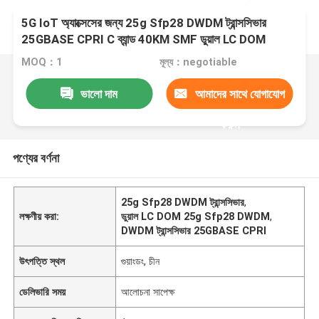
5G IoT অ্যাক্সেসের জন্য 25g Sfp28 DWDM ট্রান্সসিভার
25GBASE CPRI C ব্যান্ড 40KM SMF ডুয়াল LC DOM
MOQ：1
মূল্য：negotiable
ভালো দাম
আমাদের সাথে যোগাযোগ
করুন
পণ্যের বর্ণনা
25g Sfp28 DWDM ট্রান্সসিভার
,
লক্ষণীয় করা:
ডুয়াল LC DOM 25g Sfp28 DWDM
,
DWDM ট্রান্সসিভার 25GBASE CPRI
উৎপত্তি স্থল
গুয়াংডং, চীন
ডেলিভারি সময়
আলোচনা সাপেক্ষ