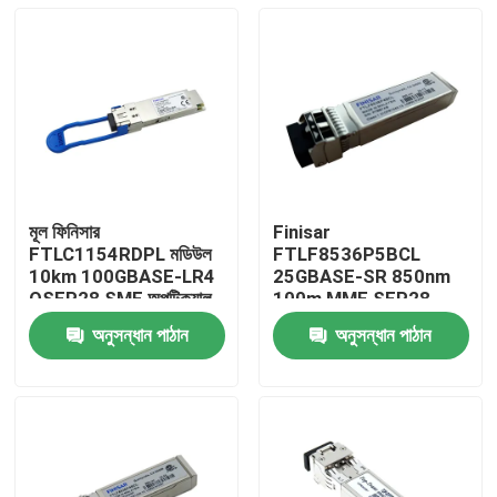
মূল ফিনিসার
Finisar
FTLC1154RDPL মডিউল
FTLF8536P5BCL
10km 100GBASE-LR4
25GBASE-SR 850nm
QSFP28 SMF অপটিক্যাল
100m MMF SFP28-
ট্রান্সিভার
25G-SR অপটিক্যাল ট্রান্সিভার
অনুসন্ধান পাঠান
অনুসন্ধান পাঠান
মডিউল
বাড়ি
পণ্য
আমাদের সম্পর্কে