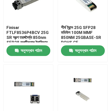
কারখানা ভ্রমণ
Finisar
শীর্ষ ট্রান্স 25G SFP28
মান নিয়ন্ত্রণ
FTLF8536P4BCV 25G
মডিউল 100M MMF
SR স্বল্প তরঙ্গদৈর্ঘ্য 850nm
850NM 25GBASE-SR
SFP28 অপটিক্যাল ট্রান্সিভার
ROHS CE
যোগাযোগ করুন
অনুসন্ধান পাঠান
অনুসন্ধান পাঠান
খবর
এনভিডিয়া এআই পণ্য
400G/800G অপটিক্যাল মডিউল
100G QSFP28 মডিউল