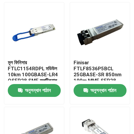
মূল ফিনিসার
Finisar
FTLC1154RDPL মডিউল
FTLF8536P5BCL
10km 100GBASE-LR4
25GBASE-SR 850nm
QSFP28 SMF অপটিক্যাল
100m MMF SFP28-
ট্রান্সিভার
25G-SR অপটিক্যাল ট্রান্সিভার
অনুসন্ধান পাঠান
অনুসন্ধান পাঠান
মডিউল
বাড়ি
পণ্য
আমাদের সম্পর্কে