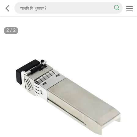
2
/
2