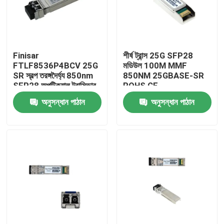
কারখানা ভ্রমণ
Finisar
শীর্ষ ট্রান্স 25G SFP28
মান নিয়ন্ত্রণ
FTLF8536P4BCV 25G
মডিউল 100M MMF
SR স্বল্প তরঙ্গদৈর্ঘ্য 850nm
850NM 25GBASE-SR
SFP28 অপটিক্যাল ট্রান্সিভার
ROHS CE
যোগাযোগ করুন
অনুসন্ধান পাঠান
অনুসন্ধান পাঠান
খবর
এনভিডিয়া এআই পণ্য
400G/800G অপটিক্যাল মডিউল
100G QSFP28 মডিউল