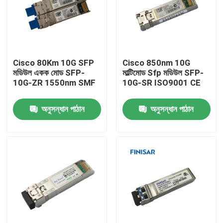
Cisco 80Km 10G SFP
Cisco 850nm 10G
মডিউল একক মোড SFP-
মাল্টিমোড Sfp মডিউল SFP-
10G-ZR 1550nm SMF
10G-SR ISO9001 CE
অনুসন্ধান পাঠান
অনুসন্ধান পাঠান
বাড়ি
পণ্য
আমাদের সম্পর্কে