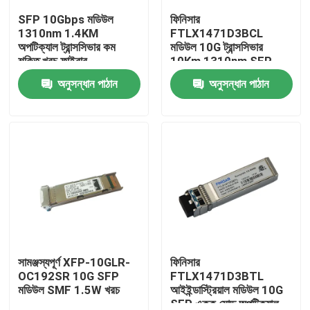
SFP 10Gbps মডিউল
ফিনিসার
1310nm 1.4KM
FTLX1471D3BCL
কারখানা ভ্রমণ
অপটিক্যাল ট্রান্সসিভার কম
মডিউল 10G ট্রান্সসিভার
শক্তি খরচ ফাইবার
10Km 1310nm SFP
ফাইবার
অনুসন্ধান পাঠান
অনুসন্ধান পাঠান
মান নিয়ন্ত্রণ
যোগাযোগ করুন
খবর
এনভিডিয়া এআই পণ্য
400G/800G অপটিক্যাল মডিউল
সামঞ্জস্যপূর্ণ XFP-10GLR-
ফিনিসার
OC192SR 10G SFP
FTLX1471D3BTL
মডিউল SMF 1.5W খরচ
আইইন্ডাস্ট্রিয়াল মডিউল 10G
100G QSFP28 মডিউল
SFP একক মোড অপটিক্যাল