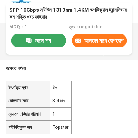
SFP 10Gbps মডিউল 1310nm 1.4KM অপটিক্যাল ট্রান্সসিভার
কম শক্তি খরচ ফাইবার
MOQ：1
মূল্য：negotiable
ভালো দাম
আমাদের সাথে যোগাযোগ
করুন
পণ্যের বর্ণনা
উৎপত্তি স্থল
চীন
ডেলিভারি সময়
3-4 দিন
ন্যূনতম চাহিদার পরিমাণ
1
পরিচিতিমুলক নাম
Topstar