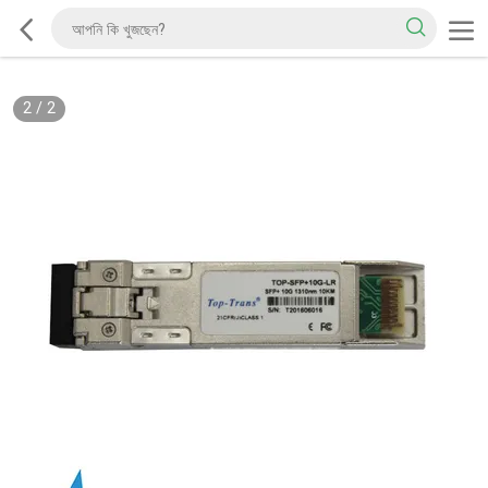
2
/
2