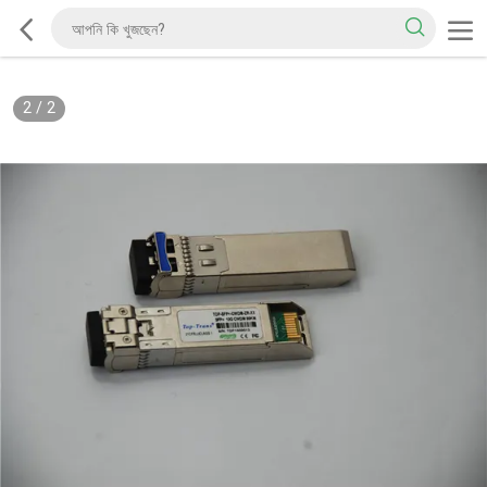
2
/
2