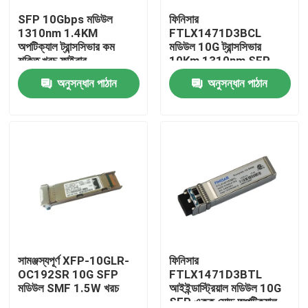
SFP 10Gbps মডিউল
ফিনিসার
1310nm 1.4KM
FTLX1471D3BCL
কারখানা ভ্রমণ
অপটিক্যাল ট্রান্সসিভার কম
মডিউল 10G ট্রান্সসিভার
শক্তি খরচ ফাইবার
10Km 1310nm SFP
ফাইবার
অনুসন্ধান পাঠান
অনুসন্ধান পাঠান
মান নিয়ন্ত্রণ
যোগাযোগ করুন
খবর
এনভিডিয়া এআই পণ্য
400G/800G অপটিক্যাল মডিউল
সামঞ্জস্যপূর্ণ XFP-10GLR-
ফিনিসার
OC192SR 10G SFP
FTLX1471D3BTL
মডিউল SMF 1.5W খরচ
আইইন্ডাস্ট্রিয়াল মডিউল 10G
100G QSFP28 মডিউল
SFP একক মোড অপটিক্যাল