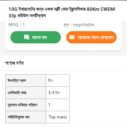
10G ইথারনেটের জন্য একক মাল্টি মোড ট্রান্সসিভার 80Km CWDM
Sfp মডিউল অপটিক্যাল
MOQ：1
মূল্য：negotiable
ভালো দাম
আমাদের সাথে যোগাযোগ
করুন
পণ্যের বর্ণনা
উৎপত্তি স্থল
চীন
ডেলিভারি সময়
3-4 দিন
ন্যূনতম চাহিদার পরিমাণ
1
পরিচিতিমুলক নাম
Top-trans