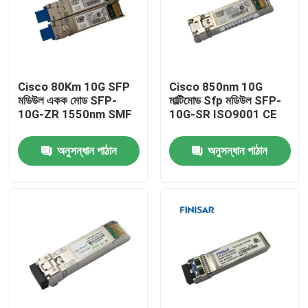
Cisco 80Km 10G SFP
Cisco 850nm 10G
মডিউল একক মোড SFP-
মাল্টিমোড Sfp মডিউল SFP-
10G-ZR 1550nm SMF
10G-SR ISO9001 CE
অনুসন্ধান পাঠান
অনুসন্ধান পাঠান
বাড়ি
পণ্য
আমাদের সম্পর্কে