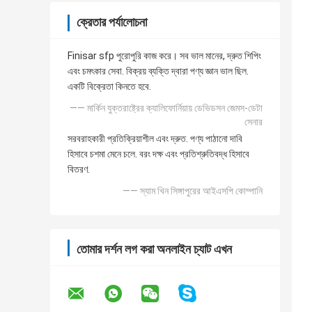
ক্রেতার পর্যালোচনা
Finisar sfp পুরোপুরি কাজ করে। সব ভাল মানের, দ্রুত শিপিং
এবং চমৎকার সেবা. বিক্রয় ব্যক্তি দ্বারা পণ্য জ্ঞান ভাল ছিল.
একটি বিক্রেতা কিনতে হবে.
—— মার্কিন যুক্তরাষ্ট্রের ক্যালিফোর্নিয়ায় ডেভিডসন জেমস-ডেটা
সেনার
সরবরাহকারী প্রতিক্রিয়াশীল এবং দ্রুত. পণ্য পাঠানো দাবি
হিসাবে চশমা মেনে চলে. বরং দক্ষ এবং প্রতিশ্রুতিবদ্ধ হিসাবে
বিতরণ.
—— স্যাম খিন সিঙ্গাপুরের আইএসপি কোম্পানি
তোমার দর্শন লগ করা অনলাইন চ্যাট এখন