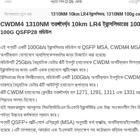
ওজন:
প্রতি পিস 0.06 কেজি
ওয়ারেন্টি
বিশেষভাবে তুলে ধরা:
1310NM 10km LR4 ট্রান্সসিভার
,
1310NM 100g c
CWDM4 1310NM তরঙ্গদৈর্ঘ্য 10km LR4 ট্রান্সসিভারের 
100G QSFP28 মডিউল
এই পণ্যটি একটি 100Gb/s ট্রান্সসিভার মডিউল যা QSFP MSA, CWDM4 MSA এবং IE
অপটিক্যাল যোগাযোগ অ্যাপ্লিকেশনগুলির জন্য ডিজাইন করা হয়েছে৷
মডিউলটি 25Gb/s বৈদ্যুতিক ডেটার 4টি ইনপুট চ্যানেলকে CWDM অপটিক্যাল সিগন্যা
ট্রান্সমিশনের জন্য একটি একক চ্যানেলে মাল্টিপ্লেক্স করে।
রিসিভারের দিকে বিপরীতভাবে, মডিউলটি একটি 100Gb/s অপটিক্যাল ইনপুটকে CWDM অপটিক
তারপরে বৈদ্যুতিক ডেটার 4টি আউটপুট চ্যানেলে রূপান্তর করে।
4টি CWDM চ্যানেলের কেন্দ্রীয় তরঙ্গদৈর্ঘ্য হল 1271, 1291, 1311 এবং 133
গ্রিডের সদস্য হিসেবে।
হাই পারফরম্যান্স আনকুলড সিডব্লিউডিএম ডিএফবি ট্রান্সমিটার এবং উচ্চ সংবেদনশীল পিন
পর্যন্ত উচ্চতর কর্মক্ষমতা প্রদান করে।
পণ্যটি QSFP+ মাল্টি-সোর্স এগ্রিমেন্ট (MSA) অনুযায়ী ফর্ম ফ্যাক্টর, অপটিক্যাল/ইলেকট্
হয়েছে।এটি তাপমাত্রা, আর্দ্রতা এবং ইএমআই হস্তক্ষেপ সহ কঠোরতম বাহ্যিক অপারেটিং শ