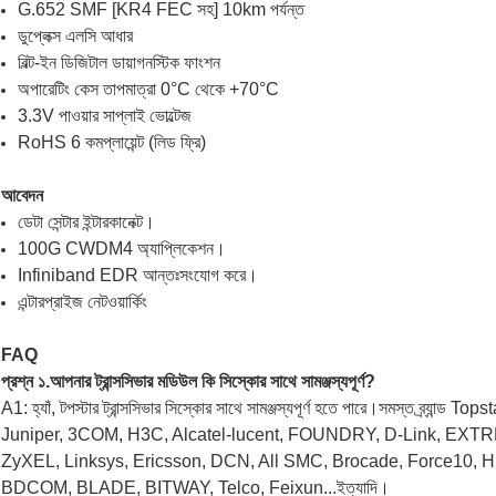
G.652 SMF [KR4 FEC সহ] 10km পর্যন্ত
ডুপ্লেক্স এলসি আধার
বিল্ট-ইন ডিজিটাল ডায়াগনস্টিক ফাংশন
অপারেটিং কেস তাপমাত্রা 0°C থেকে +70°C
3.3V পাওয়ার সাপ্লাই ভোল্টেজ
RoHS 6 কমপ্লায়েন্ট (লিড ফ্রি)
আবেদন
ডেটা সেন্টার ইন্টারকানেক্ট।
100G CWDM4 অ্যাপ্লিকেশন।
Infiniband EDR আন্তঃসংযোগ করে।
এন্টারপ্রাইজ নেটওয়ার্কিং
FAQ
প্রশ্ন ১.আপনার ট্রান্সসিভার মডিউল কি সিস্কোর সাথে সামঞ্জস্যপূর্ণ?
A1: হ্যাঁ, টপস্টার ট্রান্সসিভার সিস্কোর সাথে সামঞ্জস্যপূর্ণ হতে পারে।সমস্ত ব্র্যান্ড T
Juniper, 3COM, H3C, Alcatel-lucent, FOUNDRY, D-Link, EXT
ZyXEL, Linksys, Ericsson, DCN, All SMC, Brocade, Force10, H
BDCOM, BLADE, BITWAY, Telco, Feixun...ইত্যাদি।