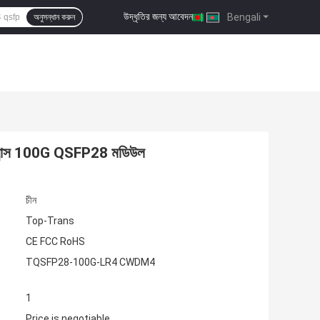
উদ্ধৃতির জন্য আবেদন
|
Bengali
অনুসন্ধান করুন
রান্স 100G QSFP28 মডিউল
চীন
Top-Trans
CE FCC RoHS
TQSFP28-100G-LR4 CWDM4
1
Price is negotiable