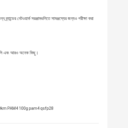
্র্যান্ডের নেটওয়ার্ক সরঞ্জামগুলিতে সামঞ্জস্যের জন্যও পরীক্ষা করা
 এল/সি এবং আরও অনেক কিছু।
0km PAM4 100g pam4 qsfp28