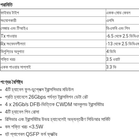
পরামিতি
ফাইবার টাইপ
একক-মোড কেবল
সংযোগকারী
এলসি
লেজার এবং টিআইএ
ডিএফবি এবং পিন
Tx পাওয়ার
-6.5 থেকে 2.5 ডিবিএ
Rx সংবেদনশীলতা
-13 থেকে 2.5 ডিবিএম
বিলুপ্তির অনুপাত
4 ডিবি
শক্তি খরচ
3.5 ওয়াট
একক পাওয়ার সাপ্লাই
3.3 ভি
পণ্যের বৈশিষ্ট্য
4টি চ্যানেল ফুল-ডুপ্লেক্স ট্রান্সসিভার মডিউল
প্রতি চ্যানেলে 26Gbps পর্যন্ত ট্রান্সমিশন ডেটা রেট
4 x 26Gb/s DFB-ভিত্তিক CWDM আনকুলড ট্রান্সমিটার
4টি চ্যানেল পিন রোসা
রিসিভার এবং ট্রান্সমিটার উভয় চ্যানেলেই অভ্যন্তরীণ সিডিআর সার্কিট
কম শক্তি খরচ <3.5W
হট প্লাগেবল QSFP ফর্ম ফ্যাক্টর