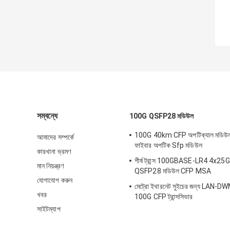
সম্বন্ধে
100G QSFP28 মডিউল
100G 40km CFP অপটিক্যাল মডি
আমাদের সম্পর্কে
ফাইবার অপটিক Sfp মডিউল
কারখানা ভ্রমণ
শীর্ষ ট্রান্স 100GBASE-LR4 4x
মান নিয়ন্ত্রণ
QSFP28 মডিউল CFP MSA
যোগাযোগ করুন
মেট্রো ইথারনেট সুইচের জন্য LAN
খবর
100G CFP ট্রান্সসিভার
সাইটম্যাপ