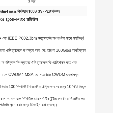
:
3 বছর
wdm4 msa
,
শীর্ষ ট্রান্স 100G QSFP28 মডিউল
100G QSFP28 মডিউল
EE P802.3bm স্ট্যান্ডার্ডের অংশগুলির সাথে সঙ্গতিপূর্ণ
লের 4টি চ্যানেলে রূপান্তর করে এবং তারপর 100Gb/s অপটিক্যাল
্যাল সিগন্যালের 4টি চ্যানেলে ডি-মাল্টিপ্লেক্স করে এবং
1 nm হল CWDM4 MSA-তে সংজ্ঞায়িত CWDM তরঙ্গদৈর্ঘ্য
 রিসিভার 100 গিগাবিট ইথারনেট অ্যাপ্লিকেশনের জন্য 10 কিমি লিঙ্ক
রিকাল সংযোগ এবং ডিজিটাল ডায়াগনস্টিক ইন্টারফেস দিয়ে ডিজাইন করা
র্তগুলি পূরণ করার জন্য ডিজাইন করা হয়েছে।