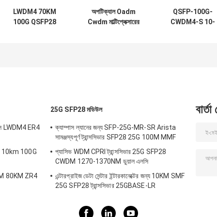
LWDM4 70KM
অপটিক্যাল Oadm
QSFP-100G-
100G QSFP28
Cwdm মাল্টিপ্লেক্সারের
CWDM4-S 10-
মডিউল একক মোড ফাইবার
জন্য OTU4 100G
3145-02
ট্রান্সসিভার
QSFP28 ট্রান্সসিভার
100GBASE
111.8Gb/S 40KM
CWDM4 QSFP
ER4
2km SMF LC
অপটিক্যাল ট্রান্সসিভার
মডিউল
বার্তা
25G SFP28 মডিউল
উল LWDM4 ER4
ক্যাম্পাস ল্যানের জন্য SFP-25G-MR-SR Arista
সামঞ্জস্যপূর্ণ ট্রান্সসিভার SFP28 25G 100M MMF
25G 10km 100G
প্যাসিভ WDM CPRI ট্রান্সসিভার 25G SFP28
CWDM 1270-1370NM ডুয়াল এলসি
-DWM 80KM ZR4
এন্টারপ্রাইজ ডেটা সেন্টার ইন্টারকানেক্টের জন্য 10KM SMF
25G SFP28 ট্রান্সসিভার 25GBASE-LR