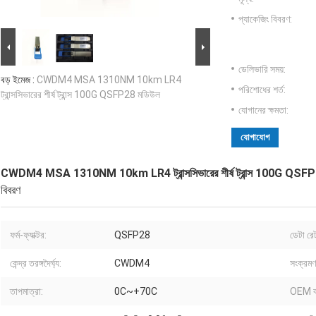
প্যাকেজিং বিবরণ:
ডেলিভারি সময়:
বড় ইমেজ :
CWDM4 MSA 1310NM 10km LR4
পরিশোধের শর্ত:
ট্রান্সসিভারের শীর্ষ ট্রান্স 100G QSFP28 মডিউল
যোগানের ক্ষমতা:
যোগাযোগ
CWDM4 MSA 1310NM 10km LR4 ট্রান্সসিভারের শীর্ষ ট্রান্স 100G QSF
বিবরণ
ফর্ম-ফ্যাক্টর:
QSFP28
ডেটা রে
কেন্দ্র তরঙ্গদৈর্ঘ্য:
CWDM4
সংক্রমণ 
তাপমাত্রা:
0C~+70C
OEM ব