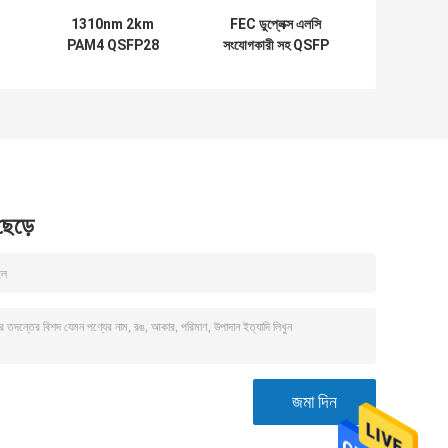
1310nm 2km
FEC ডুপ্লেক্স এলসি
PAM4 QSFP28
সংযোগকারী সহ QSFP
অপটিক্যাল ট্রান্সসিভার FR
PAM4 100GBASE-
100G একক Lambda
DR 100G QSFP28
MSA
মডিউল 500M
 ছেড়ে