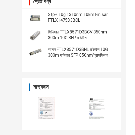
শ্রেষ্ঠ পণ্য
Sfp+ 10g 1310nm 10km Finisar
FTLX1475D3BCL
ফিনিসার FTLX8571D3BCV 850nm
300m 10G SFP মডিউল
আসল FTLX8571D3BNL মডিউল 10G
300m ফাইবার SFP 850nm ট্রান্সসিভার
সাক্ষ্যদান