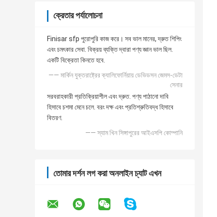
ক্রেতার পর্যালোচনা
Finisar sfp পুরোপুরি কাজ করে। সব ভাল মানের, দ্রুত শিপিং
এবং চমৎকার সেবা. বিক্রয় ব্যক্তি দ্বারা পণ্য জ্ঞান ভাল ছিল.
একটি বিক্রেতা কিনতে হবে.
—— মার্কিন যুক্তরাষ্ট্রের ক্যালিফোর্নিয়ায় ডেভিডসন জেমস-ডেটা
সেনার
সরবরাহকারী প্রতিক্রিয়াশীল এবং দ্রুত. পণ্য পাঠানো দাবি
হিসাবে চশমা মেনে চলে. বরং দক্ষ এবং প্রতিশ্রুতিবদ্ধ হিসাবে
বিতরণ.
—— স্যাম খিন সিঙ্গাপুরের আইএসপি কোম্পানি
তোমার দর্শন লগ করা অনলাইন চ্যাট এখন