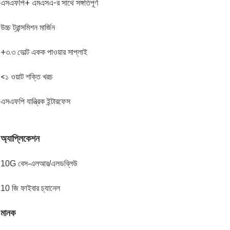
এসএফপি+ এমএসএ-র সাথে সঙ্গতিপূর্ণ
উচ্চ ট্রান্সমিশন মার্জিন
+৩.৩ ভোল্ট একক পাওয়ার সাপ্লাই
<১ ওয়াট শক্তি খরচ
এসএফপি যান্ত্রিক ইন্টারফেস
অ্যাপ্লিকেশন
10G বেস-এলআর/এলডব্লিউ
10 জি ফাইবার চ্যানেল
মানক