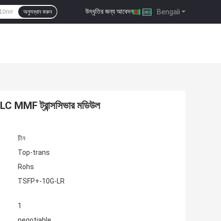
উদ্ধৃতির জন্য আবেদন
|
Bengali
অনুসন্ধান করুন
C MMF ট্রান্সসিভার মডিউল
চীন
Top-trans
Rohs
TSFP+-10G-LR
1
negotiable