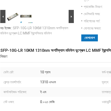
প্যাকেজিং বিবরণ:
ডেলিভারি সময়:
পরিশোধের শর্ত:
বড় ইমেজ :
SFP-10G-LR 10KM 1310nm অপটিক্যাল
যোগানের ক্ষমতা:
মডিউল ডুপ্লেক্স LC MMF ট্রান্সসিভার মডিউল
যোগাযোগ
SFP-10G-LR 10KM 1310nm অপটিক্যাল মডিউল ডুপ্লেক্স LC MMF ট্রান্সসি
বিবরণ
ডেটা রেট:
10 গ্রাম
ফর্ম-ফ্যা
কেন্দ্র তরঙ্গদৈর্ঘ্য:
1310 এনএম
দূরত্ব:
কাস্টমাইজড পরিষেবা:
ই এম
তাপমাত্
নেট ওজন:
0.০২৫ কেজি
ওয়ারেন্টি