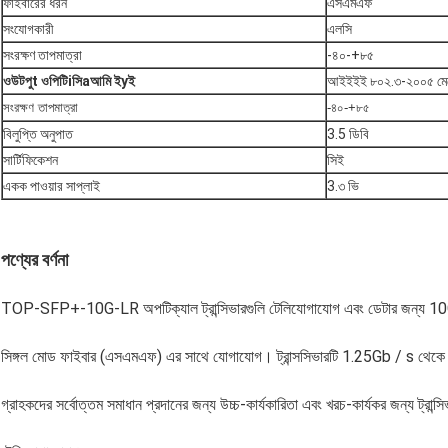
ফাইবারের ধরন
এসএমএফ
সংযোগকারী
এলসি
সংরক্ষণ তাপমাত্রা
-৪০-+৮৫
ও
উটপু
t
ও
পিটি
i
সি
a
আমি
ই
y
ই
আইইইই ৮০২.৩-২০০৫ মেন
সংরক্ষণ তাপমাত্রা
-৪০-+৮৫
বিলুপ্তি অনুপাত
3.5 ডিবি
সার্টিফিকেশন
সিই
একক পাওয়ার সাপ্লাই
3.৩ ভি
পণ্যের বর্ণনা
TOP-SFP+-10G-LR অপটিক্যাল ট্রান্সিভারগুলি টেলিযোগাযোগ এবং ডেটার জন্য 10Gb/
সিঙ্গল মোড ফাইবার (এসএমএফ) এর সাথে যোগাযোগ। ট্রান্সসিভারটি 1.25Gb / s থেক
গ্রাহকদের সর্বোত্তম সমাধান প্রদানের জন্য উচ্চ-কার্যকারিতা এবং খরচ-কার্যকর জন্য ট্রান্