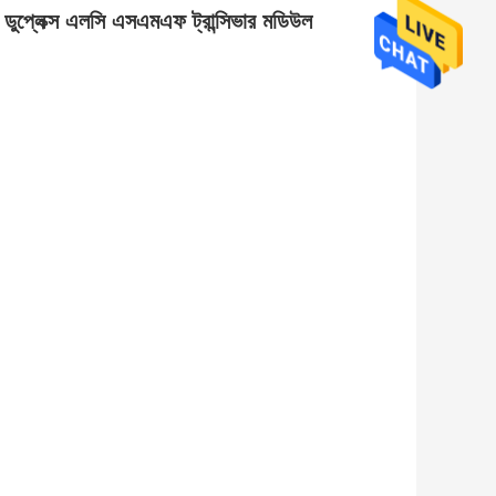
েক্স এলসি এসএমএফ ট্রান্সিভার মডিউল