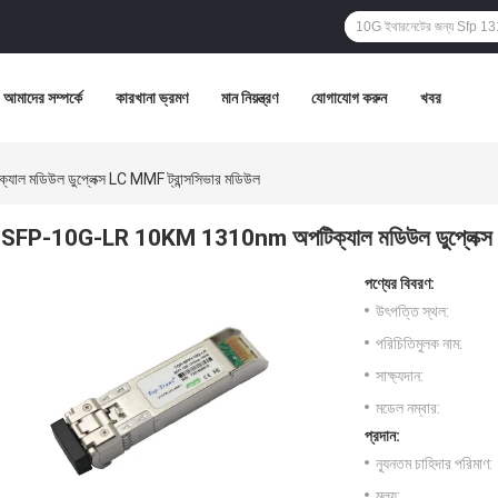
আমাদের সম্পর্কে
কারখানা ভ্রমণ
মান নিয়ন্ত্রণ
যোগাযোগ করুন
খবর
ডিউল ডুপ্লেক্স LC MMF ট্রান্সসিভার মডিউল
SFP-10G-LR 10KM 1310nm অপটিক্যাল মডিউল ডুপ্লেক্স L
পণ্যের বিবরণ:
উৎপত্তি স্থল:
পরিচিতিমুলক নাম:
সাক্ষ্যদান:
মডেল নম্বার:
প্রদান:
ন্যূনতম চাহিদার পরিমাণ:
মূল্য: