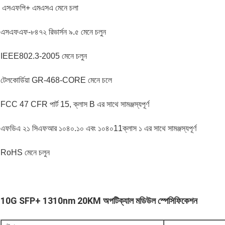
এসএফপি+ এমএসএ মেনে চলা
এসএফএফ-৮৪৭২ রিভার্সন ৯.৫ মেনে চলুন
IEEE802.3-2005 মেনে চলুন
টেলকোর্ডিয়া GR-468-CORE মেনে চলে
FCC 47 CFR পার্ট 15, ক্লাস B এর সাথে সামঞ্জস্যপূর্ণ
এফডিএ ২১ সিএফআর ১০৪০.১০ এবং ১০৪০11ক্লাস ১ এর সাথে সামঞ্জস্যপূর্ণ
RoHS মেনে চলুন
10G SFP+ 1310nm 20KM অপটিক্যাল মডিউল স্পেসিফিকেশন