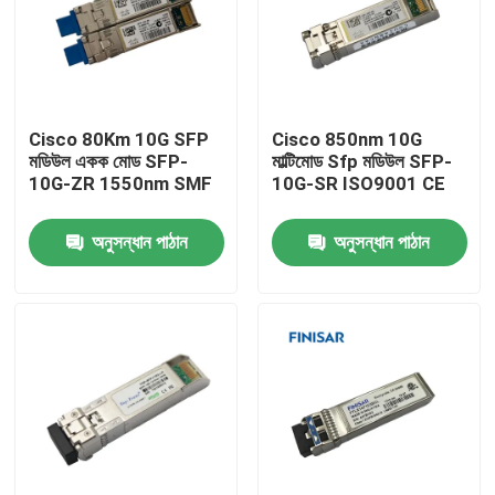
Cisco 80Km 10G SFP
Cisco 850nm 10G
মডিউল একক মোড SFP-
মাল্টিমোড Sfp মডিউল SFP-
10G-ZR 1550nm SMF
10G-SR ISO9001 CE
অনুসন্ধান পাঠান
অনুসন্ধান পাঠান
বাড়ি
পণ্য
আমাদের সম্পর্কে