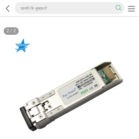
2
/
2