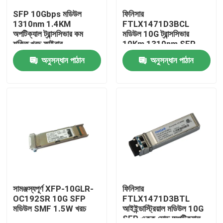
SFP 10Gbps মডিউল
ফিনিসার
1310nm 1.4KM
FTLX1471D3BCL
কারখানা ভ্রমণ
অপটিক্যাল ট্রান্সসিভার কম
মডিউল 10G ট্রান্সসিভার
শক্তি খরচ ফাইবার
10Km 1310nm SFP
ফাইবার
অনুসন্ধান পাঠান
অনুসন্ধান পাঠান
মান নিয়ন্ত্রণ
যোগাযোগ করুন
খবর
এনভিডিয়া এআই পণ্য
400G/800G অপটিক্যাল মডিউল
সামঞ্জস্যপূর্ণ XFP-10GLR-
ফিনিসার
OC192SR 10G SFP
FTLX1471D3BTL
মডিউল SMF 1.5W খরচ
আইইন্ডাস্ট্রিয়াল মডিউল 10G
100G QSFP28 মডিউল
SFP একক মোড অপটিক্যাল