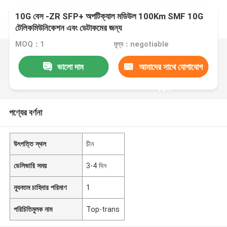
10G বেস -ZR SFP+ অপটিক্যাল মডিউল 100Km SMF 10G
টেলিকমিউনিকেশন এবং ডেটাকমের জন্য
MOQ：1
মূল্য：negotiable
ভালো দাম
আমাদের সাথে যোগাযোগ
করুন
পণ্যের বর্ণনা
উৎপত্তি স্থল
চীন
ডেলিভারি সময়
3-4 দিন
ন্যূনতম চাহিদার পরিমাণ
1
পরিচিতিমুলক নাম
Top-trans