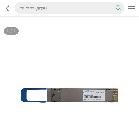
1
/
1