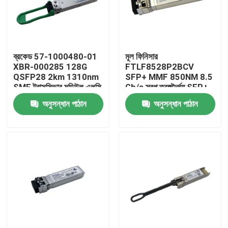
কারখানা ভ্রমণ
ব্রকেড 57-1000480-01
মূল ফিনিসার
মান নিয়ন্ত্রণ
XBR-000285 128G
FTLF8528P2BCV
QSFP28 2km 1310nm
SFP+ MMF 850NM 8.5
SMF ট্রান্সসিভার মডিউল এলসি
Gb/s স্বল্প তরঙ্গদৈর্ঘ্য SFP+
যোগাযোগ করুন
সংযোগকারী সহ
ট্রান্সিভার মডিউল
অনুসন্ধান পাঠান
অনুসন্ধান পাঠান
খবর
এনভিডিয়া এআই পণ্য
400G/800G অপটিক্যাল মডিউল
100G QSFP28 মডিউল