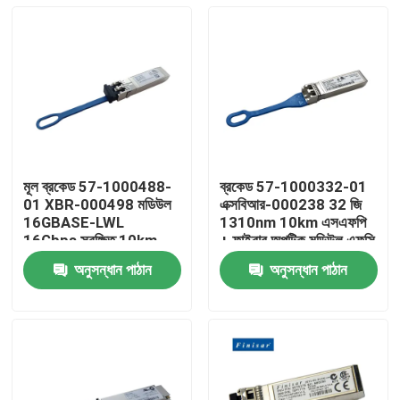
মূল ব্রকেড 57-1000488-
ব্রকেড 57-1000332-01
01 XBR-000498 মডিউল
এক্সবিআর-000238 32 জি
16GBASE-LWL
1310nm 10km এসএফপি
16Gbps সুরক্ষিত 10km
+ ফাইবার অপটিক মডিউল এফসি
1310nm SMF ফাইবার
সংযোগকারী সহ
অনুসন্ধান পাঠান
অনুসন্ধান পাঠান
অপটিক সরঞ্জাম
বাড়ি
পণ্য
আমাদের সম্পর্কে