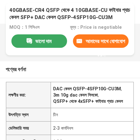
40GBASE-CR4 QSFP থেকে 4 10GBASE-CU ফাইবার প্যাচ
কেবল SFP+ DAC কেবল QSFP-4SFP10G-CU3M
সামঞ্জস্যপূর্ণ
MOQ：1 পিসিএস
মূল্য：Price is negotiable
ভালো দাম
আমাদের সাথে যোগাযোগ
করুন
পণ্যের বর্ণনা
DAC কেবল QSFP-4SFP10G-CU3M
,
লক্ষণীয় করা:
3m 10g dac কেবল সিসকো
,
QSFP+ থেকে 4xSFP+ ফাইবার প্যাচ কেবল
উৎপত্তি স্থল
চীন
ডেলিভারি সময়
2-3 কার্যদিবস