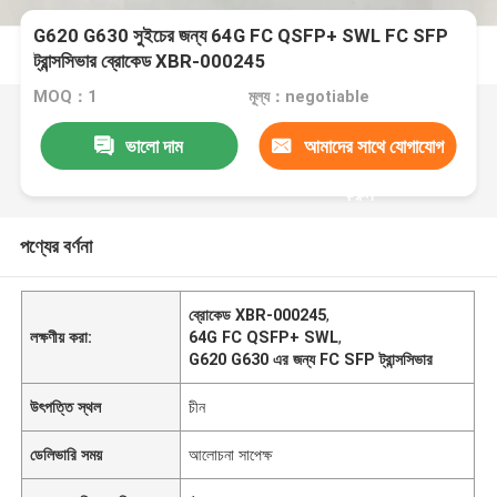
G620 G630 সুইচের জন্য 64G FC QSFP+ SWL FC SFP
ট্রান্সসিভার ব্রোকেড XBR-000245
MOQ：1
মূল্য：negotiable
ভালো দাম
আমাদের সাথে যোগাযোগ
করুন
পণ্যের বর্ণনা
ব্রোকেড XBR-000245
,
লক্ষণীয় করা:
64G FC QSFP+ SWL
,
G620 G630 এর জন্য FC SFP ট্রান্সসিভার
উৎপত্তি স্থল
চীন
ডেলিভারি সময়
আলোচনা সাপেক্ষ