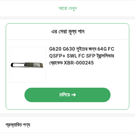
আরো দেখুন
এর সেরা মূল্য পান
G620 G630 সুইচের জন্য 64G FC
QSFP+ SWL FC SFP ট্রান্সসিভার
ব্রোকেড XBR-000245
চালিয়ে
প্রস্তাবিত পণ্য