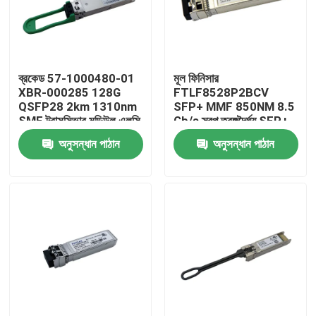
কারখানা ভ্রমণ
ব্রকেড 57-1000480-01
মূল ফিনিসার
মান নিয়ন্ত্রণ
XBR-000285 128G
FTLF8528P2BCV
QSFP28 2km 1310nm
SFP+ MMF 850NM 8.5
SMF ট্রান্সসিভার মডিউল এলসি
Gb/s স্বল্প তরঙ্গদৈর্ঘ্য SFP+
যোগাযোগ করুন
সংযোগকারী সহ
ট্রান্সিভার মডিউল
অনুসন্ধান পাঠান
অনুসন্ধান পাঠান
খবর
এনভিডিয়া এআই পণ্য
400G/800G অপটিক্যাল মডিউল
100G QSFP28 মডিউল