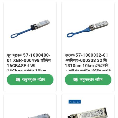
মূল ব্রকেড 57-1000488-
ব্রকেড 57-1000332-01
01 XBR-000498 মডিউল
এক্সবিআর-000238 32 জি
16GBASE-LWL
1310nm 10km এসএফপি
16Gbps সুরক্ষিত 10km
+ ফাইবার অপটিক মডিউল এফসি
1310nm SMF ফাইবার
সংযোগকারী সহ
অনুসন্ধান পাঠান
অনুসন্ধান পাঠান
অপটিক সরঞ্জাম
বাড়ি
পণ্য
আমাদের সম্পর্কে