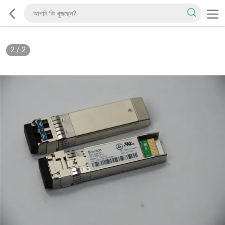
2
/
2