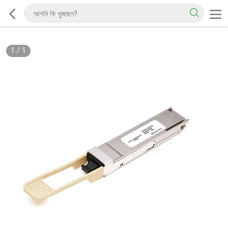
1
/
1