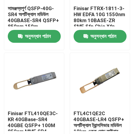
সামঞ্জস্যপূর্ণ QSFP-40G-
Finisar FTRX-1811-3-
SR4 অপটিক্যাল মডিউল
HW EDFA 10G 1550nm
কারখানা ভ্রমণ
40GBASE-SR4 QSFP+
80km 10BASE-ZR
850nm 150m
SMF Sfp Gbic Xfp
MTP/MPO ট্রান্সসিভার
Qsfp
অনুসন্ধান পাঠান
অনুসন্ধান পাঠান
মান নিয়ন্ত্রণ
যোগাযোগ করুন
খবর
এনভিডিয়া এআই পণ্য
400G/800G অপটিক্যাল মডিউল
Finisar FTL410QE3C-
FTL4C1QE2C
KR 40GBase-SR4
40GBASE-LR4 QSFP+
40GBE QSFP+ 100M
অপটিক্যাল ট্রান্সসিভার মডিউল
100G QSFP28 মডিউল
850nm MMF SR4
10km একক মোড ফাইবার