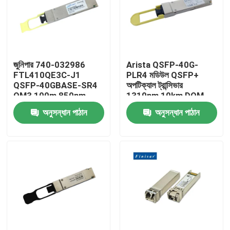
জুনিপার 740-032986
Arista QSFP-40G-
FTL410QE3C-J1
PLR4 মডিউল QSFP+
QSFP-40GBASE-SR4
অপটিক্যাল ট্রান্সিভার
OM3 100m 850nm
1310nm 10km DOM
Finisar ফাইবার অপটিক
MTP/MPO-12 SMF
অনুসন্ধান পাঠান
অনুসন্ধান পাঠান
সরঞ্জাম
বাড়ি
পণ্য
আমাদের সম্পর্কে