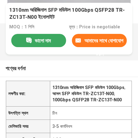
1310nm অরিজিনাল SFP মডিউল 100Gbps QSFP28 TR-
ZC13T-N00 ইনোলাইট
MOQ：1 পিসি
মূল্য：Price is negotiable
ভালো দাম
আমাদের সাথে যোগাযোগ
করুন
পণ্যের বর্ণনা
1310nm অরিজিনাল SFP মডিউল 100Gbps
,
লক্ষণীয় করা:
আসল SFP মডিউল TR-ZC13T-N00
,
100Gbps QSFP28 TR-ZC13T-N00
উৎপত্তি স্থল
চীন
ডেলিভারি সময়
3-5 কার্যদিবস