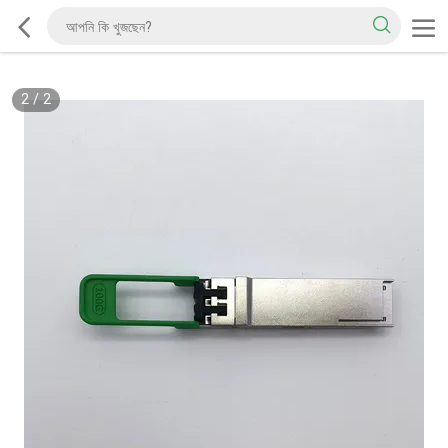
2
/
2