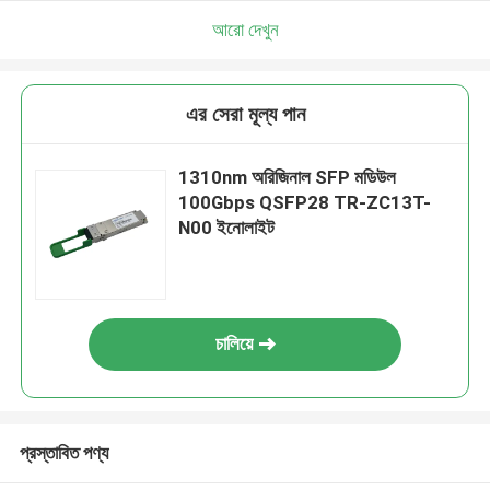
আরো দেখুন
এর সেরা মূল্য পান
1310nm অরিজিনাল SFP মডিউল
100Gbps QSFP28 TR-ZC13T-
N00 ইনোলাইট
চালিয়ে
প্রস্তাবিত পণ্য