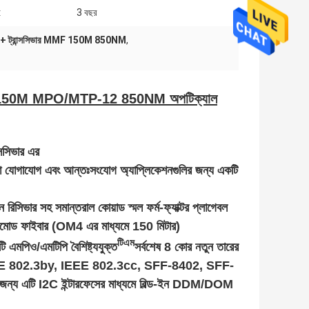
:
3 বছর
 ট্রান্সসিভার MMF 150M 850NM
,
MF 150M MPO/MTP-12 850NM অপটিক্যাল
িভার এর
 ডেটা যোগাযোগ এবং আন্তঃসংযোগ অ্যাপ্লিকেশনগুলির জন্য একটি
ভার সহ সমান্তরাল কোয়াড স্মল ফর্ম-ফ্যাক্টর প্লাগেবল
মোড ফাইবার (OM4 এর মাধ্যমে 150 মিটার)
টিএম
িও/এমটিপি বৈশিষ্ট্যযুক্ত
সর্বশেষ 8 কোর নতুন তারের
E 802.3by, IEEE 802.3cc, SFF-8402, SFF-
্য এটি I2C ইন্টারফেসের মাধ্যমে বিল্ড-ইন DDM/DOM