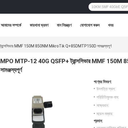
আমাদের সম্পর্কে
কারখানা ভ্রমণ
মান নিয়ন্ত্রণ
যোগাযোগ করুন
খবর
ন্সসিভার MMF 150M 850NM MikroTik Q+85DMTP150D সামঞ্জস্যপূর্ণ
MPO MTP-12 40G QSFP+ ট্রান্সসিভার MMF 150
সামঞ্জস্যপূর্ণ
পণ্যের বিবরণ:
উৎপত্তি স্থল:
পরিচিতিমুলক নাম:
সাক্ষ্যদান:
মডেল নম্বার:
প্রদান: