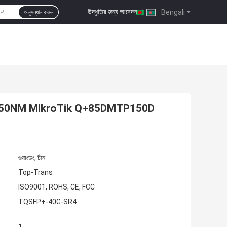
উদ্ধৃতির জন্য আবেদন
|
Bengali
অনুসন্ধান করুন
M 850NM MikroTik Q+85DMTP150D
গুয়াংডং, চীন
Top-Trans
ISO9001, ROHS, CE, FCC
TQSFP+-40G-SR4