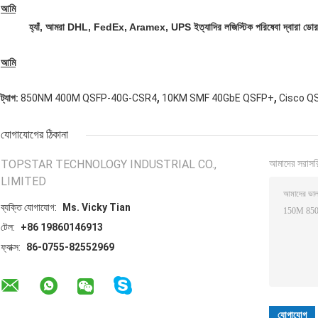
আমি
হ্যাঁ, আমরা DHL, FedEx, Aramex, UPS ইত্যাদির লজিস্টিক পরিষেবা দ্বারা ডোর ট
আমি
,
,
ট্যাগ:
850NM 400M QSFP-40G-CSR4
10KM SMF 40GbE QSFP+
Cisco Q
যোগাযোগের ঠিকানা
TOPSTAR TECHNOLOGY INDUSTRIAL CO.,
আমাদের সরাসর
LIMITED
ব্যক্তি যোগাযোগ:
Ms. Vicky Tian
টেল:
+86 19860146913
ফ্যাক্স:
86-0755-82552969