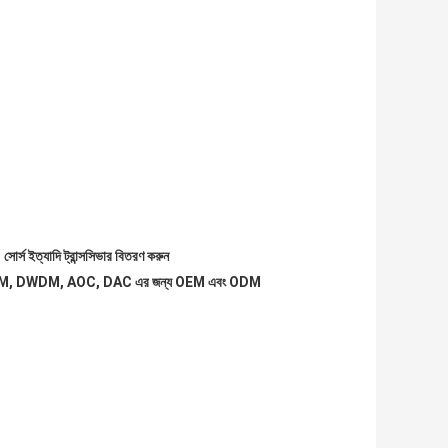
্স ইত্যাদি ট্রান্সসিভার বিতরণ করুন
5, CWDM, DWDM, AOC, DAC এর জন্য OEM এবং ODM