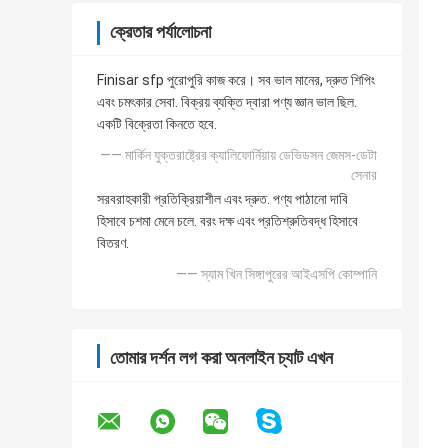
ক্রেতার পর্যালোচনা
Finisar sfp পুরোপুরি কাজ করে। সব ভাল মানের, দ্রুত শিপিং
এবং চমৎকার সেবা. বিক্রয় ব্যক্তি দ্বারা পণ্য জ্ঞান ভাল ছিল.
একটি বিক্রেতা কিনতে হবে.
—— মার্কিন যুক্তরাষ্ট্রের ক্যালিফোর্নিয়ায় ডেভিডসন জেমস-ডেটা
সেনার
সরবরাহকারী প্রতিক্রিয়াশীল এবং দ্রুত. পণ্য পাঠানো দাবি
হিসাবে চশমা মেনে চলে. বরং দক্ষ এবং প্রতিশ্রুতিবদ্ধ হিসাবে
বিতরণ.
—— স্যাম খিন সিঙ্গাপুরের আইএসপি কোম্পানি
তোমার দর্শন লগ করা অনলাইন চ্যাট এখন