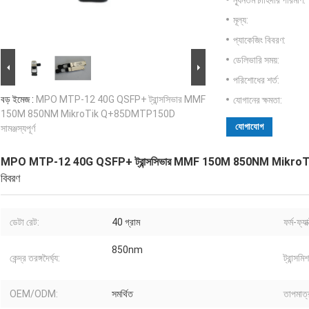
ন্যূনতম চাহিদার পরিমাণ:
মূল্য:
প্যাকেজিং বিবরণ:
ডেলিভারি সময়:
পরিশোধের শর্ত:
বড় ইমেজ :
MPO MTP-12 40G QSFP+ ট্রান্সসিভার MMF
যোগানের ক্ষমতা:
150M 850NM MikroTik Q+85DMTP150D
যোগাযোগ
সামঞ্জস্যপূর্ণ
MPO MTP-12 40G QSFP+ ট্রান্সসিভার MMF 150M 850NM MikroTik 
বিবরণ
ডেটা রেট:
40 গ্রাম
ফর্ম-ফ্যা
850nm
কেন্দ্র তরঙ্গদৈর্ঘ্য:
ট্রান্সমি
OEM/ODM:
সমর্থিত
তাপমাত্