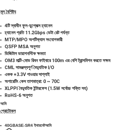
মূল বৈশিষ্ট্য
4টি স্বাধীন ফুল-ডুপ্লেক্স চ্যানেল
চ্যানেল প্রতি 11.2Gbps ডেটা রেট পর্যন্ত
MTP/MPO অপটিক্যাল সংযোগকারী
QSFP MSA অনুগত
ডিজিটাল ডায়াগনস্টিক ক্ষমতা
OM3 মাল্টি-মোড রিবন ফাইবারে 100m এর বেশি ট্রান্সমিশন করতে সক্ষম
CML সামঞ্জস্যপূর্ণ বৈদ্যুতিক I/O
একক +3.3V পাওয়ার সাপ্লাই
অপারেটিং কেস তাপমাত্রা: 0 ~ 70C
XLPPI বৈদ্যুতিক ইন্টারফেস (1.5W সর্বোচ্চ শক্তি সহ)
RoHS-6 অনুগত
আমি
প্রোটোকল
40GBASE-SR4 ইথারনেট
আমি