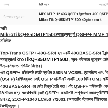
ওজন:
60 গ্রাম
ওয়ারেন্টি
MPO MTP-12 40G QSFP+ ট্রান্সসিভার
,
40G QSFP+
বিশেষভাবে তুলে ধরা:
MikroTik Q+85DMTP150D 40gbase sr4
আমি
Q+85DMTP150D
MikroTik
সামঞ্জস্যপূর্ণ QSFP+ M
মডিউল
Top-Trans QSFP+-40G-SR4 হল একটি 40GBASE-SR4 ট্রান্সস
Q+85DMTP150D
MikroTik
সমতুল্য
, স্বল্প-পরিসরের ডুপ্লেক্স
উচ্চ-কর্মক্ষমতা মডিউল হিসাবে।
এই QSFP+ মডিউলটি চারটি স্বাধীন 850NM VCSEL ট্রান্সমিটার এবং পিন রিসি
(QSFP) বৈশিষ্ট্যযুক্ত।এই QSFP মডিউলটি একটি 100 মিটার OM3 মাল্টি
40GBASE-SR4 এর ডেটা লিঙ্ক তৈরি করে।এই QSFP+ মডিউলটি একটি এমপ
সিস্টেমের জন্য সংযোগকারী।এই QSFP+ মডিউলটি সম্পূর্ণরূপে সঙ্গতিপূর্ণ
IEE
8472, 21CFP-1040 LC#50 7/2001।অপারেটিং স্ট্যাটাস নিরীক্ষণের জন
বৈশিষ্ট্যযুক্ত।