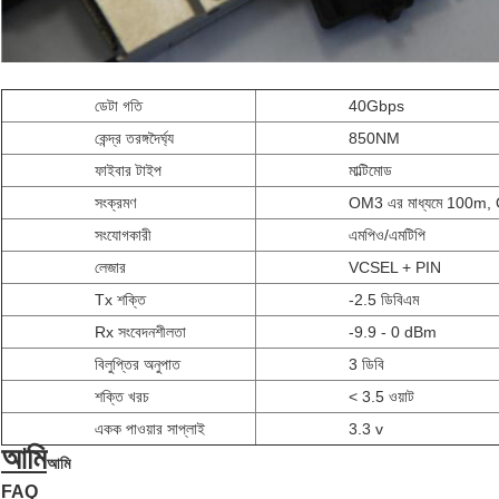
ডেটা গতি
40Gbps
কেন্দ্র তরঙ্গদৈর্ঘ্য
850NM
ফাইবার টাইপ
মাল্টিমোড
সংক্রমণ
OM3 এর মাধ্যমে 100m, 
সংযোগকারী
এমপিও/এমটিপি
লেজার
VCSEL + PIN
Tx শক্তি
-2.5 ডিবিএম
Rx সংবেদনশীলতা
-9.9 - 0 dBm
বিলুপ্তির অনুপাত
3 ডিবি
শক্তি খরচ
< 3.5 ওয়াট
একক পাওয়ার সাপ্লাই
3.3 v
আমি
আমি
FAQ