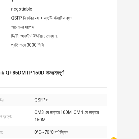
1
negotiable
QSFP ব্লিস্টার বক্স + অ্যান্টি-স্ট্যাটিক ব্যাগ
আলোচনা সাপেক্ষ
টি/টি, ওয়েস্টার্ন ইউনিয়ন, পেপ্যাল,
প্রতি মাসে 3000 পিসি
Q+85DMTP150D সামঞ্জস্যপূর্ণ
ক্টর:
QSFP+
OM3 এর মাধ্যমে 100M, OM4 এর মাধ্যমে
শন দূরত্ব:
150M
রা:
0°C~70°C বাণিজ্যিক