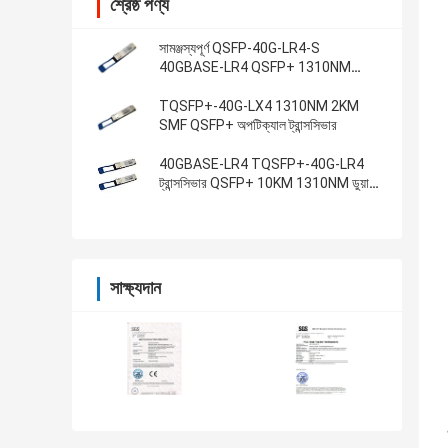
শ্রেষ্ঠ পণ্য
সামঞ্জস্যপূর্ণ QSFP-40G-LR4-S
40GBASE-LR4 QSFP+ 1310NM
10KM SMF ডুপ্লেক্স LC
TQSFP+-40G-LX4 1310NM 2KM
SMF QSFP+ অপটিক্যাল ট্রান্সসিভার
40GBASE-LR4 TQSFP+-40G-LR4
ট্রান্সসিভার QSFP+ 10KM 1310NM ডুয়াল
এলসি
সাক্ষ্যদান