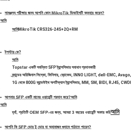
সামঞ্জস্য পরীক্ষার জন্য আপনি কোন MikroTik ডিভাইসটি ব্যবহার করেন?
আমি
আমি
MikroTik CRS326-24S+2Q+RM
টপস্টার কে?
আমি
Topstar একটি সমন্বিত SFP ট্রান্সসিভার সমাধান প্রদানকারী
ব্র্যান্ডের অরিজিনাল সিস্কো, ফিনিসার, ব্রোকেড, lNNO LIGHT, dell-EMC, Avago, সোর
1G থেকে 800G ব্যান্ডউইথ অপটিক্যাল ট্রান্সসিভার, MM, SM, BIDI, RJ4
আপনার SFP একটি মানের ওয়ারেন্টি প্রদান করে?
আমি
আমি
আমি
হ্যাঁ, প্রতিটি OEM SFP-এর জন্য, আমরা 3 বছরের ওয়ারেন্টি অফার করি
আপনি কি SFP ডোর টু ডোর বা অ্যামাজন গুদামে পাঠাতে পারেন?