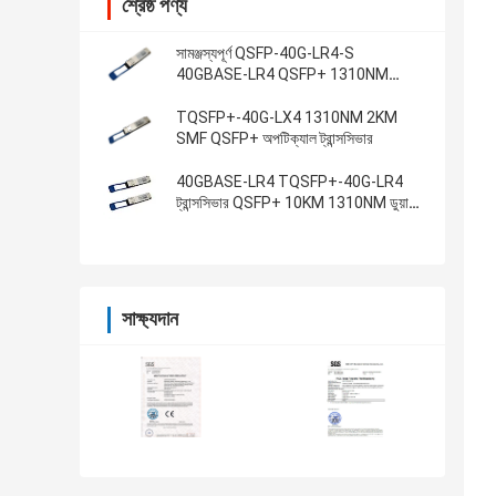
শ্রেষ্ঠ পণ্য
সামঞ্জস্যপূর্ণ QSFP-40G-LR4-S
40GBASE-LR4 QSFP+ 1310NM
10KM SMF ডুপ্লেক্স LC
TQSFP+-40G-LX4 1310NM 2KM
SMF QSFP+ অপটিক্যাল ট্রান্সসিভার
40GBASE-LR4 TQSFP+-40G-LR4
ট্রান্সসিভার QSFP+ 10KM 1310NM ডুয়াল
এলসি
সাক্ষ্যদান