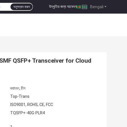
উদ্ধৃতির জন্য আবেদন
|
Bengali
অনুসন্ধান করুন
SMF QSFP+ Transceiver for Cloud
গুয়াংডং, চীন
Top-Trans
ISO9001, ROHS, CE, FCC
TQSFP+-40G-PLR4