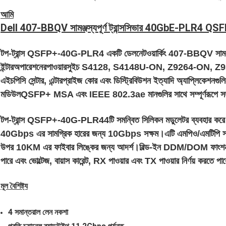
আমি
Dell 407-BBQV সামঞ্জস্যপূর্ণ ট্রান্সসিভার 40GbE-P
টপ-ট্রান্স QSFP+-40G-PLR4 একটি ডেল
নেটওয়ার্কিং 407-BBQV সামঞ্
ইন্টারঅপারেশনের
পাওয়ারসুইচ S4128, S4148U-ON, Z9264-ON, Z933
এইচপিসি সেন্টার, এন্টারপ্রাইজ কোর এবং ডিস্ট্রিবিউশন ইত্যাদি অ্যাপ্লিকেশনগু
মডিউল
QSFP+ MSA এবং IEEE 802.3ae মানগুলির সাথে সম্পূর্ণরূপে সঙ্গত
টপ-ট্রান্স QSFP+-40G-PLR4
4টি সমন্বিত সিলিকন মডুলেটর ব্যবহার করে 
40Gbps এর সামগ্রিক হারের জন্য 10Gbps সক্ষম।এটি এমপিও/এমটিপি সং
উপর 10KM এর ফাইবার লিঙ্কের জন্য আদর্শ।বিল্ড-ইন DDM/DOM ফাংশনগুলি
পারে এবং ভোল্টেজ, বায়াস কারেন্ট, RX পাওয়ার এবং TX পাওয়ার নির্ণয় করতে পা
মূল বৈশিষ্ট্য
4 সমান্তরাল লেন নকশা