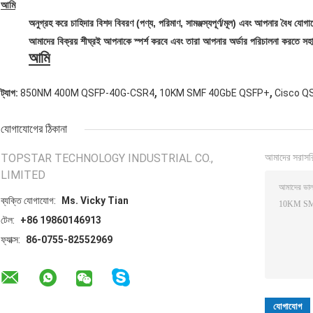
আমি
অনুগ্রহ করে চাহিদার বিশদ বিবরণ (পণ্য, পরিমাণ, সামঞ্জস্যপূর্ণ/মূল) এবং আপনার বৈধ যো
আমাদের বিক্রয় শীঘ্রই আপনাকে স্পর্শ করবে এবং তারা আপনার অর্ডার পরিচালনা করতে সহ
আমি
,
,
ট্যাগ:
850NM 400M QSFP-40G-CSR4
10KM SMF 40GbE QSFP+
Cisco Q
যোগাযোগের ঠিকানা
TOPSTAR TECHNOLOGY INDUSTRIAL CO.,
আমাদের সরাসর
LIMITED
ব্যক্তি যোগাযোগ:
Ms. Vicky Tian
টেল:
+86 19860146913
ফ্যাক্স:
86-0755-82552969