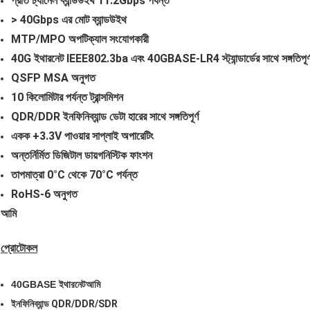
প্রতি চ্যানেল ব্যান্ডউইথ 11.2Gbps পর্যন্ত
> 40Gbps এর মোট ব্যান্ডউইথ
MTP/MPO অপটিক্যাল সংযোগকারী
40G ইথারনেট IEEE802.3ba এবং 40GBASE-LR4 স্ট্যান্ডার্ডের সাথে সঙ্গতিপূর্
QSFP MSA অনুগত
10 কিলোমিটার পর্যন্ত ট্রান্সমিশন
QDR/DDR ইনফিনিব্যান্ড ডেটা হারের সাথে সঙ্গতিপূর্ণ
একক +3.3V পাওয়ার সাপ্লাই অপারেটিং
অন্তর্নির্মিত ডিজিটাল ডায়গনিস্টিক ফাংশন
তাপমাত্রা 0°C থেকে 70°C পর্যন্ত
RoHS-6 অনুগত
আমি
প্রোটোকল
40GBASE ইথারনেট
আমি
ইনফিনিব্যান্ড QDR/DDR/SDR