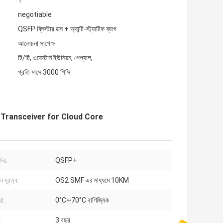
1
negotiable
QSFP ব্লিস্টার বক্স + অ্যান্টি-স্ট্যাটিক ব্যাগ
আলোচনা সাপেক্ষ
টি/টি, ওয়েস্টার্ন ইউনিয়ন, পেপ্যাল,
প্রতি মাসে 3000 পিসি
Transceiver for Cloud Core
ক্টর:
QSFP+
শন দূরত্ব:
OS2 SMF এর মাধ্যমে 10KM
রা:
0°C~70°C বাণিজ্যিক
:
3 বছর