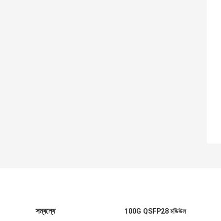
সম্বন্ধে
100G QSFP28 মডিউল