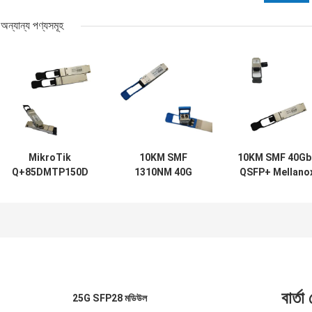
অন্যান্য পণ্যসমূহ
MikroTik
10KM SMF
10KM SMF 40Gb
Q+85DMTP150D
1310NM 40G
QSFP+ Mellano
সামঞ্জস্যপূর্ণ 40G
QSFP+ ট্রান্সসিভার
অপটিক্যাল মডিউল
QSFP+ ট্রান্সসিভার
40GbE MPO
MC2210511-PL
850NM MTP MPO-
E40GQSFPLR-2
12 150M MMF
সামঞ্জস্যপূর্ণ
বার্তা
25G SFP28 মডিউল