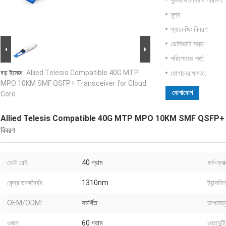
ন্যূনতম চাহিদার পরিমাণ:
মূল্য:
প্যাকেজিং বিবরণ:
ডেলিভারি সময়:
পরিশোধের শর্ত:
বড় ইমেজ :
Allied Telesis Compatible 40G MTP
যোগানের ক্ষমতা:
MPO 10KM SMF QSFP+ Transceiver for Cloud
যোগাযোগ
Core
Allied Telesis Compatible 40G MTP MPO 10KM SMF QSFP+ 
বিবরণ
ডেটা রেট:
40 গ্রাম
ফর্ম-ফ্যা
কেন্দ্র তরঙ্গদৈর্ঘ্য:
1310nm
ট্রান্সমি
OEM/ODM:
সমর্থিত
তাপমাত্
ওজন:
60 গ্রাম
ওয়ারেন্টি