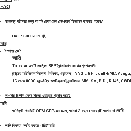
FAQ
সামঞ্জস্য পরীক্ষার জন্য আপনি কোন ডেল নেটওয়ার্ক ডিভাইস ব্যবহার করেন?
Dell S6000-ON সুইচ
আমি
টপস্টার কে?
আমি
Topstar একটি সমন্বিত SFP ট্রান্সসিভার সমাধান প্রদানকারী
ব্র্যান্ডের অরিজিনাল সিস্কো, ফিনিসার, ব্রোকেড, lNNO LIGHT, dell-EMC, Avago, সোর
1G থেকে 800G ব্যান্ডউইথ অপটিক্যাল ট্রান্সসিভার, MM, SM, BIDI, RJ4
আপনার SFP একটি মানের ওয়ারেন্টি প্রদান করে?
আমি
আমি
আমি
হ্যাঁ, প্রতিটি OEM SFP-এর জন্য, আমরা 3 বছরের ওয়ারেন্টি অফার করি
আমি কিভাবে অর্ডার করতে পারি?
আমি