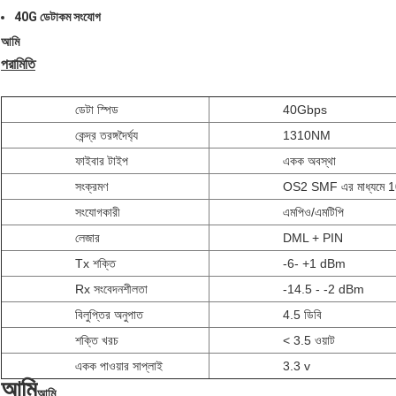
40G ডেটাকম সংযোগ
আমি
পরামিতি
ডেটা স্পিড
40Gbps
কেন্দ্র তরঙ্গদৈর্ঘ্য
1310NM
ফাইবার টাইপ
একক অবস্থা
সংক্রমণ
OS2 SMF এর মাধ্যমে
সংযোগকারী
এমপিও/এমটিপি
লেজার
DML + PIN
Tx শক্তি
-6- +1 dBm
Rx সংবেদনশীলতা
-14.5 - -2 dBm
বিলুপ্তির অনুপাত
4.5 ডিবি
শক্তি খরচ
< 3.5 ওয়াট
একক পাওয়ার সাপ্লাই
3.3 v
আমি
আমি