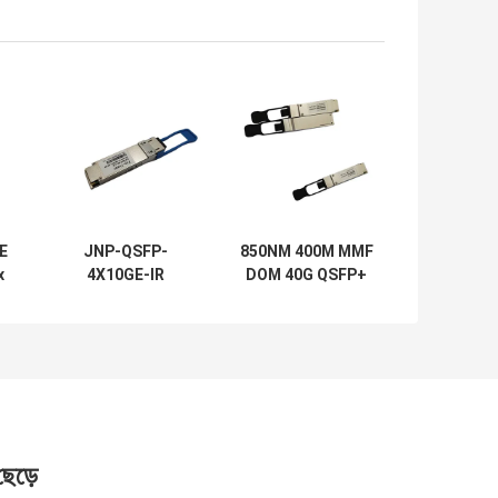
E
JNP-QSFP-
850NM 400M MMF
x
4X10GE-IR
DOM 40G QSFP+
সামঞ্জস্যপূর্ণ জুনিপার
ট্রান্সসিভার Cisco
R4
অপটিক্যাল ট্রান্সসিভার
QSFP-40G-CSR4
1.4KM SMF 40G
সামঞ্জস্যপূর্ণ
 ছেড়ে