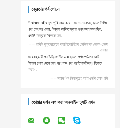
ক্রেতার পর্যালোচনা
Finisar sfp পুরোপুরি কাজ করে। সব ভাল মানের, দ্রুত শিপিং
এবং চমৎকার সেবা. বিক্রয় ব্যক্তি দ্বারা পণ্য জ্ঞান ভাল ছিল.
একটি বিক্রেতা কিনতে হবে.
—— মার্কিন যুক্তরাষ্ট্রের ক্যালিফোর্নিয়ায় ডেভিডসন জেমস-ডেটা
সেনার
সরবরাহকারী প্রতিক্রিয়াশীল এবং দ্রুত. পণ্য পাঠানো দাবি
হিসাবে চশমা মেনে চলে. বরং দক্ষ এবং প্রতিশ্রুতিবদ্ধ হিসাবে
বিতরণ.
—— স্যাম খিন সিঙ্গাপুরের আইএসপি কোম্পানি
তোমার দর্শন লগ করা অনলাইন চ্যাট এখন