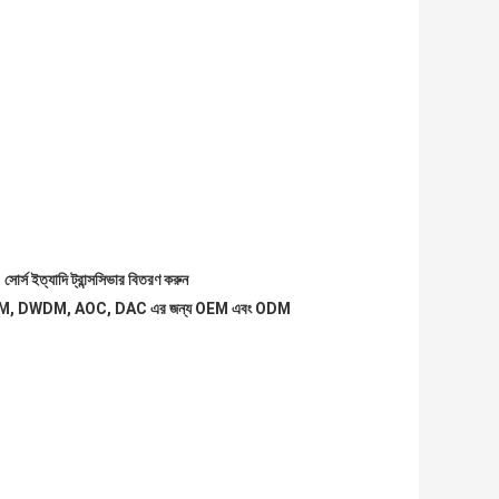
্স ইত্যাদি ট্রান্সসিভার বিতরণ করুন
5, CWDM, DWDM, AOC, DAC এর জন্য OEM এবং ODM