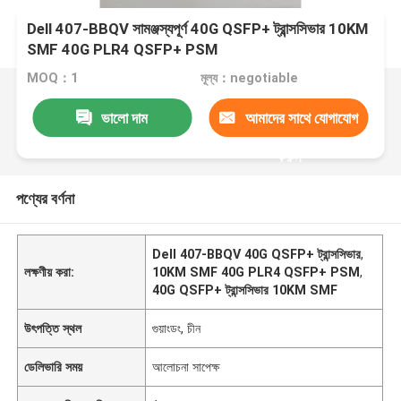
Dell 407-BBQV সামঞ্জস্যপূর্ণ 40G QSFP+ ট্রান্সসিভার 10KM
SMF 40G PLR4 QSFP+ PSM
MOQ：1
মূল্য：negotiable
ভালো দাম
আমাদের সাথে যোগাযোগ
করুন
পণ্যের বর্ণনা
Dell 407-BBQV 40G QSFP+ ট্রান্সসিভার
,
লক্ষণীয় করা:
10KM SMF 40G PLR4 QSFP+ PSM
,
40G QSFP+ ট্রান্সসিভার 10KM SMF
উৎপত্তি স্থল
গুয়াংডং, চীন
ডেলিভারি সময়
আলোচনা সাপেক্ষ