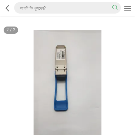
2
/
2