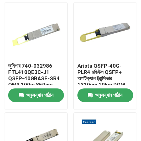
জুনিপার 740-032986
Arista QSFP-40G-
FTL410QE3C-J1
PLR4 মডিউল QSFP+
QSFP-40GBASE-SR4
অপটিক্যাল ট্রান্সিভার
OM3 100m 850nm
1310nm 10km DOM
Finisar ফাইবার অপটিক
MTP/MPO-12 SMF
অনুসন্ধান পাঠান
অনুসন্ধান পাঠান
সরঞ্জাম
বাড়ি
পণ্য
আমাদের সম্পর্কে