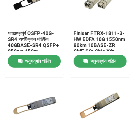
কারখানা ভ্রমণ
সামঞ্জস্যপূর্ণ QSFP-40G-
Finisar FTRX-1811-3-
মান নিয়ন্ত্রণ
SR4 অপটিক্যাল মডিউল
HW EDFA 10G 1550nm
40GBASE-SR4 QSFP+
80km 10BASE-ZR
850nm 150m
SMF Sfp Gbic Xfp
যোগাযোগ করুন
MTP/MPO ট্রান্সসিভার
Qsfp
অনুসন্ধান পাঠান
অনুসন্ধান পাঠান
খবর
এনভিডিয়া এআই পণ্য
400G/800G অপটিক্যাল মডিউল
100G QSFP28 মডিউল