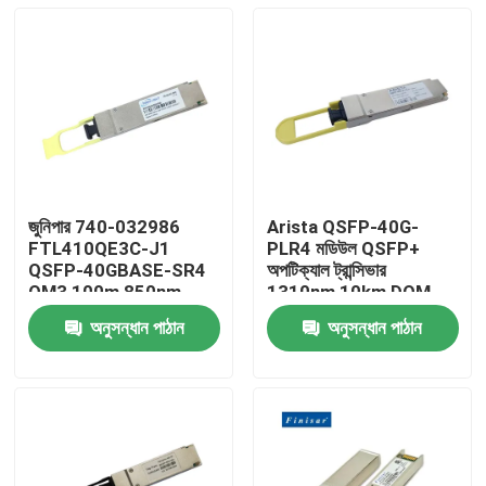
জুনিপার 740-032986
Arista QSFP-40G-
FTL410QE3C-J1
PLR4 মডিউল QSFP+
QSFP-40GBASE-SR4
অপটিক্যাল ট্রান্সিভার
OM3 100m 850nm
1310nm 10km DOM
Finisar ফাইবার অপটিক
MTP/MPO-12 SMF
অনুসন্ধান পাঠান
অনুসন্ধান পাঠান
সরঞ্জাম
বাড়ি
পণ্য
আমাদের সম্পর্কে