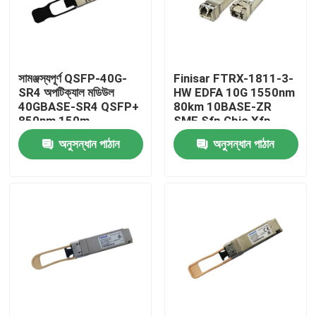
কারখানা ভ্রমণ
সামঞ্জস্যপূর্ণ QSFP-40G-
Finisar FTRX-1811-3-
মান নিয়ন্ত্রণ
SR4 অপটিক্যাল মডিউল
HW EDFA 10G 1550nm
40GBASE-SR4 QSFP+
80km 10BASE-ZR
850nm 150m
SMF Sfp Gbic Xfp
যোগাযোগ করুন
MTP/MPO ট্রান্সসিভার
Qsfp
অনুসন্ধান পাঠান
অনুসন্ধান পাঠান
খবর
এনভিডিয়া এআই পণ্য
400G/800G অপটিক্যাল মডিউল
100G QSFP28 মডিউল