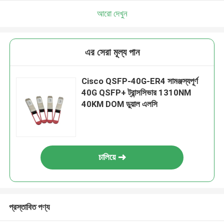
আরো দেখুন
এর সেরা মূল্য পান
Cisco QSFP-40G-ER4 সামঞ্জস্যপূর্ণ
40G QSFP+ ট্রান্সসিভার 1310NM
40KM DOM ডুয়াল এলসি
চালিয়ে
প্রস্তাবিত পণ্য