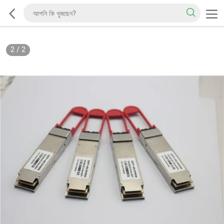
2
/
2