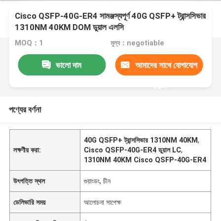
Cisco QSFP-40G-ER4 সামঞ্জস্যপূর্ণ 40G QSFP+ ট্রান্সসিভার
1310NM 40KM DOM ডুয়াল এলসি
MOQ：1
মূল্য：negotiable
ভালো দাম
আমাদের সাথে যোগাযোগ
করুন
পণ্যের বর্ণনা
40G QSFP+ ট্রান্সসিভার 1310NM 40KM
,
লক্ষণীয় করা:
Cisco QSFP-40G-ER4 ডুয়াল LC
,
1310NM 40KM Cisco QSFP-40G-ER4
উৎপত্তি স্থল
গুয়াংডং, চীন
ডেলিভারি সময়
আলোচনা সাপেক্ষ