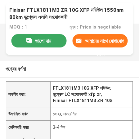
Finisar FTLX1811M3 ZR 10G XFP মডিউল 1550nm
80km ডুপ্লেক্স এলসি সংযোগকারী
MOQ：1
মূল্য：Price is negotiable
ভালো দাম
আমাদের সাথে যোগাযোগ
করুন
পণ্যের বর্ণনা
FTLX1811M3 10G XFP মডিউল
,
লক্ষণীয় করা:
ডুপ্লেক্স LC সংযোগকারী xfp zr
,
Finisar FTLX1811M3 ZR 10G
উৎপত্তি স্থল
জোহর, মালয়েশিয়া
ডেলিভারি সময়
3-4 দিন