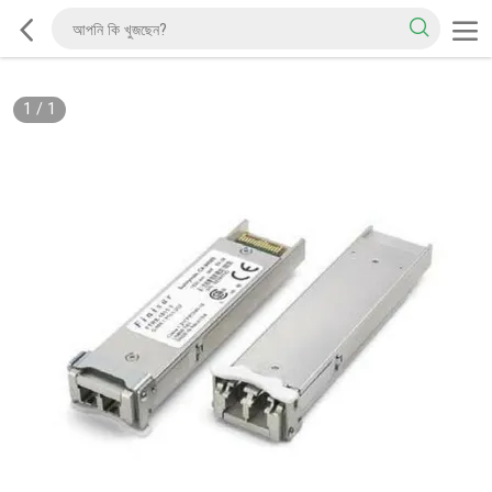
1
/
1