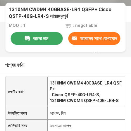
1310NM CWDM4 40GBASE-LR4 QSFP+ Cisco
QSFP-40G-LR4-S সামঞ্জস্যপূর্ণ
MOQ：1
মূল্য：negotiable
ভালো দাম
আমাদের সাথে যোগাযোগ
করুন
পণ্যের বর্ণনা
1310NM CWDM4 40GBASE-LR4 QSF
P+
লক্ষণীয় করা:
,
Cisco QSFP-40G-LR4-S
,
1310NM CWDM4 QSFP-40G-LR4-S
উৎপত্তি স্থল
গুয়াংডং, চীন
ডেলিভারি সময়
আলোচনা সাপেক্ষ