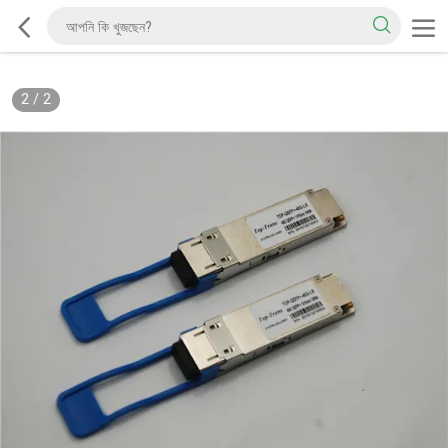
2
/
2