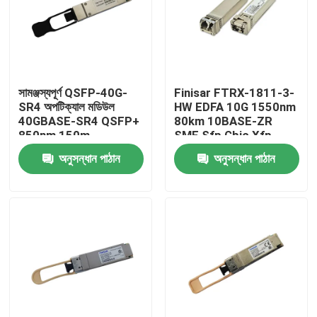
কারখানা ভ্রমণ
মান নিয়ন্ত্রণ
সামঞ্জস্যপূর্ণ QSFP-40G-
Finisar FTRX-1811-3-
SR4 অপটিক্যাল মডিউল
HW EDFA 10G 1550nm
40GBASE-SR4 QSFP+
80km 10BASE-ZR
যোগাযোগ করুন
850nm 150m
SMF Sfp Gbic Xfp
MTP/MPO ট্রান্সসিভার
Qsfp
অনুসন্ধান পাঠান
অনুসন্ধান পাঠান
খবর
এনভিডিয়া এআই পণ্য
400G/800G অপটিক্যাল মডিউল
100G QSFP28 মডিউল