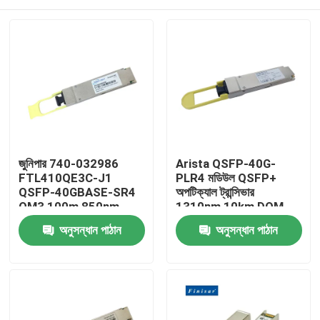
জুনিপার 740-032986
Arista QSFP-40G-
FTL410QE3C-J1
PLR4 মডিউল QSFP+
QSFP-40GBASE-SR4
অপটিক্যাল ট্রান্সিভার
OM3 100m 850nm
1310nm 10km DOM
Finisar ফাইবার অপটিক
MTP/MPO-12 SMF
বাড়ি
অনুসন্ধান পাঠান
অনুসন্ধান পাঠান
সরঞ্জাম
পণ্য
আমাদের সম্পর্কে