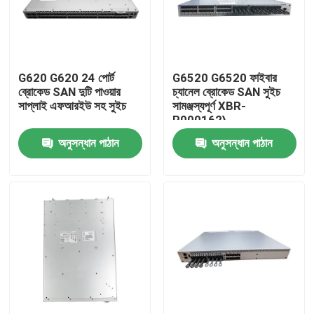
কারখানা ভ্রমণ
G620 G620 24 পোর্ট
G6520 G6520 ফাইবার
মান নিয়ন্ত্রণ
ব্রোকেড SAN দুটি পাওয়ার
চ্যানেল ব্রোকেড SAN সুইচ
সাপ্লাই এফআরইউ সহ সুইচ
সামঞ্জস্যপূর্ণ XBR-
R000162\
যোগাযোগ করুন
অনুসন্ধান পাঠান
অনুসন্ধান পাঠান
খবর
এনভিডিয়া এআই পণ্য
400G/800G অপটিক্যাল মডিউল
100G QSFP28 মডিউল