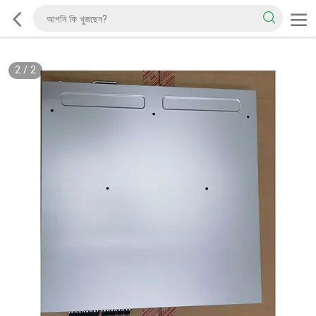
2
/
2