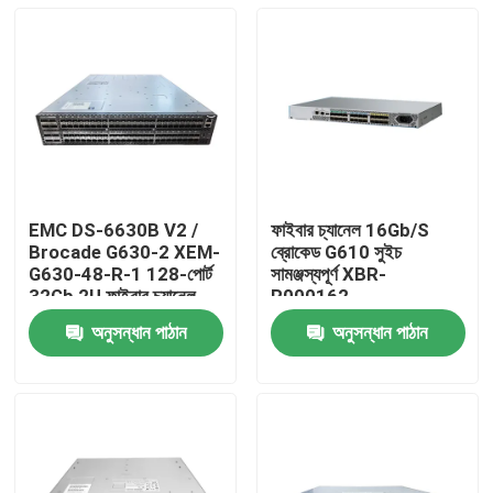
EMC DS-6630B V2 /
ফাইবার চ্যানেল 16Gb/S
Brocade G630-2 XEM-
ব্রোকেড G610 সুইচ
G630-48-R-1 128-পোর্ট
সামঞ্জস্যপূর্ণ XBR-
32Gb 2U ফাইবার চ্যানেল
R000162
SAN সুইচ
অনুসন্ধান পাঠান
অনুসন্ধান পাঠান
বাড়ি
পণ্য
আমাদের সম্পর্কে