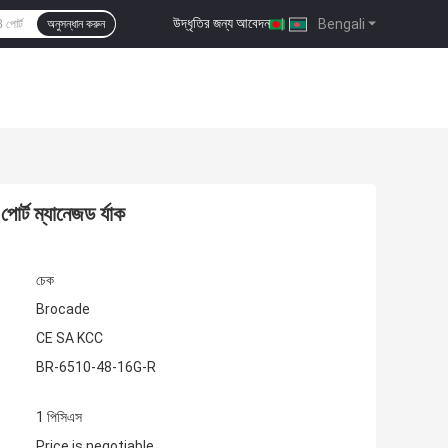
উদ্ধৃতির জন্য আবেদন
|
Bengali
অনুসন্ধান করুন
্ট ম্যানেজড র্যাক
চেক
Brocade
CE SA KCC
BR-6510-48-16G-R
1 পিসিএস
Price is negotiable