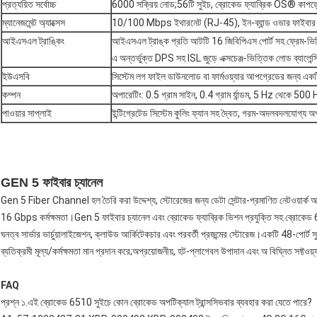
প্রত্যয়িত সর্বোচ্চ
6000 সক্রিয় নোড;56টি সুইচ, ব্রোকেড ফ্যাব্রিক OS® কাপড়ে 1
ম্যানেজমেন্ট অ্যাক্সেস
10/100 Mbps ইথারনেট (RJ-45), ইন-ব্যান্ড ওভার ফাইবার চ্য
আইএসএল ট্রাঙ্কিং
আইএসএল ট্রাঙ্ক প্রতি আটটি 16 জিবিপিএস পোর্ট সহ ফ্রেম-ভিত্
এ অন্তর্ভুক্ত DPS সহ ISL জুড়ে এক্সচেঞ্জ-ভিত্তিক লোড ব্যালেন্
ইউএসবি
সিস্টেম লগ ফাইল ডাউনলোড বা ফার্মওয়্যার আপগ্রেডের জন্য একট
কম্পন
অপারেটিং: 0.5 গ্রাম সাইন, 0.4 গ্রাম র্যান্ডম, 5 Hz থেকে 500
পাওয়ার সাপ্লাই
ইন্টিগ্রেটেড সিস্টেম কুলিং ফ্যান সহ দ্বৈত, গরম-অদলবদলযোগ্য অপ
GEN 5 ফাইবার চ্যানেল
Gen 5 Fiber Channel হল তৈরি করা উদ্দেশ্য, স্টোরেজের জন্য ডেটা সেন্টার-প্রমাণিত নেটওয়ার্ক অ
16 Gbps কর্মক্ষমতা।Gen 5 ফাইবার চ্যানেল এবং ব্রোকেড ফ্যাব্রিক ভিশন প্রযুক্তি সহ ব্রোকেড 651
ঘনত্ব সার্ভার ভার্চুয়ালাইজেশন, ক্লাউড আর্কিটেকচার এবং পরবর্তী প্রজন্মের স্টোরেজ।একটি 48-পোর্ট 
ব্যতিক্রমী মূল্য/কর্মক্ষমতা মান প্রদান করে;অপ্রয়োজনীয়, হট-প্লাগেবল উপাদান এবং অ বিঘ্নিত সফ্টওয়
FAQ
প্রশ্ন ১.এই ব্রোকেড 6510 সুইচে কোন ব্রোকেড অপটিক্যাল ট্রান্সসিভবার ব্যবহার করা যেতে পারে?