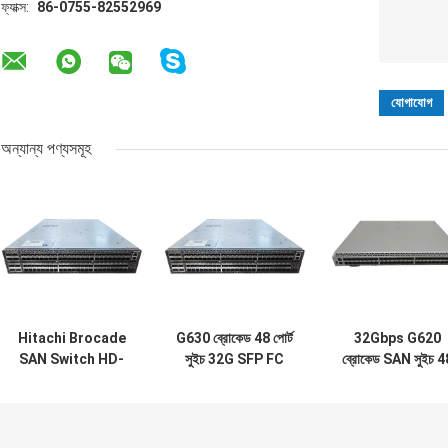
ফ্যাক্স:
86-0755-82552969
অন্যান্য পণ্যসমূহ
Hitachi Brocade
G630 ব্রোকেড 48 পোর্ট
32Gbps G620
SAN Switch HD-
সুইচ 32G SFP FC
ব্রোকেড SAN সুইচ 4
G630-96-32G-R
BR-G630-48-32G-
পোর্ট ফাইবার চ্যানেল সু
96 পোর্টস 2U সংযোগ
R
র্যাক মাউন্টযোগ্য