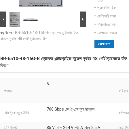
প্যাকেজিং বিবরণ:
ডেলিভারি সময়:
পরিশোধের শর্ত:
বড় ইমেজ :
BR-6510-48-16G-R ব্রোকেড এন্টারপ্রাইজ
যোগানের ক্ষমতা:
বান্ডেল স্যুইচ 48 পোর্ট ম্যানেজড র্যাক
যোগাযোগ
BR-6510-48-16G-R ব্রোকেড এন্টারপ্রাইজ বান্ডেল স্যুইচ 48 পোর্ট ম্যানেজড র্যাক
বিবরণ
5
প্রজন্ম:
ফাইবার চ
768 Gbps এন্ড-টু-এন্ড ফুল ডুপ্লেক্স
সামগ্রিক ব্যান্ডউইথ:
কর্মক্ষমত
এসি ইনপুট:
85 V থেকে 264 V ~5 A থেকে 2.5 A
ডেটা ট্র