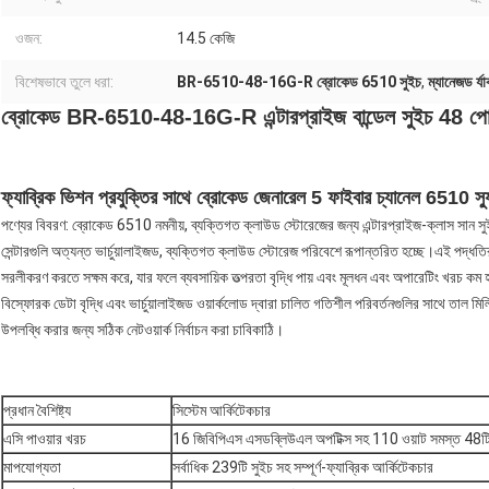
ওজন:
14.5 কেজি
বিশেষভাবে তুলে ধরা:
BR-6510-48-16G-R ব্রোকেড 6510 সুইচ
,
ম্যানেজড র্
ব্রোকেড BR-6510-48-16G-R এন্টারপ্রাইজ বান্ডেল সুইচ 48 পোর্ট
ফ্যাব্রিক ভিশন প্রযুক্তির সাথে ব্রোকেড জেনারেল 5 ফাইবার চ্যানেল 6510 স্
পণ্যের বিবরণ: ব্রোকেড 6510 নমনীয়, ব্যক্তিগত ক্লাউড স্টোরেজের জন্য এন্টারপ্রাইজ-ক্লাস সান সুই
সেন্টারগুলি অত্যন্ত ভার্চুয়ালাইজড, ব্যক্তিগত ক্লাউড স্টোরেজ পরিবেশে রূপান্তরিত হচ্ছে।এই পদ্ধ
সরলীকরণ করতে সক্ষম করে, যার ফলে ব্যবসায়িক তত্পরতা বৃদ্ধি পায় এবং মূলধন এবং অপারেটিং খরচ কম হয়
বিস্ফোরক ডেটা বৃদ্ধি এবং ভার্চুয়ালাইজড ওয়ার্কলোড দ্বারা চালিত গতিশীল পরিবর্তনগুলির সাথে তাল মি
উপলব্ধি করার জন্য সঠিক নেটওয়ার্ক নির্বাচন করা চাবিকাঠি।
প্রধান বৈশিষ্ট্য
সিস্টেম আর্কিটেকচার
এসি পাওয়ার খরচ
16 জিবিপিএস এসডব্লিউএল অপটিক্স সহ 110 ওয়াট সমস্ত 48টি পো
মাপযোগ্যতা
সর্বাধিক 239টি সুইচ সহ সম্পূর্ণ-ফ্যাব্রিক আর্কিটেকচার