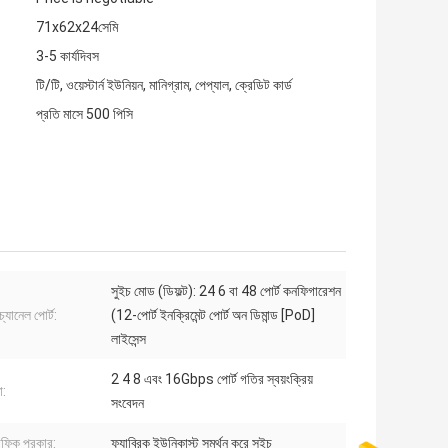
71x62x24সেমি
3-5 কার্যদিবস
টি/টি, ওয়েস্টার্ন ইউনিয়ন, মানিগ্রাম, পেপ্যাল, ক্রেডিট কার্ড
প্রতি মাসে 500 পিসি
সুইচ মোড (ডিফল্ট): 24 6 বা 48 পোর্ট কনফিগারেশন
্যানেল পোর্ট:
(12-পোর্ট ইনক্রিমেন্ট পোর্ট অন ডিমান্ড [PoD]
লাইসেন্স
2 4 8 এবং 16Gbps পোর্ট গতির স্বয়ংক্রিয়
া:
সংবেদন
্যাফিক প্রকার:
ফ্যাব্রিক ইউনিকাস্ট সমর্থন করে সুইচ