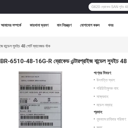
আমাদের সম্পর্কে
কারখানা ভ্রমণ
মান নিয়ন্ত্রণ
যোগাযোগ করুন
খবর
্ডেল স্যুইচ 48 পোর্ট ম্যানেজড র্যাক
BR-6510-48-16G-R ব্রোকেড এন্টারপ্রাইজ বান্ডেল স্যুইচ 48 পোর
পণ্যের বিবরণ:
উৎপত্তি স্থল:
পরিচিতিমুলক নাম:
সাক্ষ্যদান:
মডেল নম্বার:
প্রদান:
ন্যূনতম চাহিদার পরিমাণ:
মূল্য: