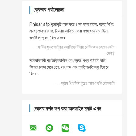
ক্রেতার পর্যালোচনা
Finisar sfp পুরোপুরি কাজ করে। সব ভাল মানের, দ্রুত শিপিং
এবং চমৎকার সেবা. বিক্রয় ব্যক্তি দ্বারা পণ্য জ্ঞান ভাল ছিল.
একটি বিক্রেতা কিনতে হবে.
—— মার্কিন যুক্তরাষ্ট্রের ক্যালিফোর্নিয়ায় ডেভিডসন জেমস-ডেটা
সেনার
সরবরাহকারী প্রতিক্রিয়াশীল এবং দ্রুত. পণ্য পাঠানো দাবি
হিসাবে চশমা মেনে চলে. বরং দক্ষ এবং প্রতিশ্রুতিবদ্ধ হিসাবে
বিতরণ.
—— স্যাম খিন সিঙ্গাপুরের আইএসপি কোম্পানি
তোমার দর্শন লগ করা অনলাইন চ্যাট এখন