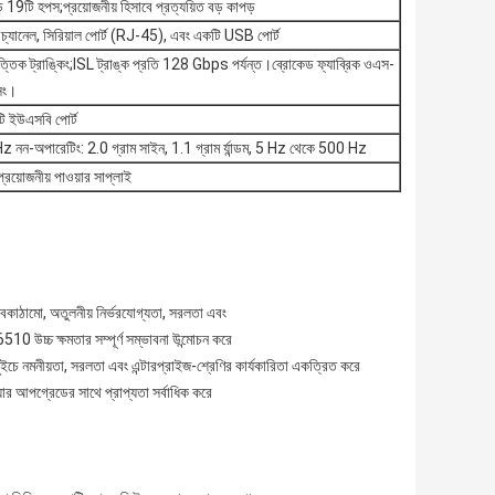
9টি হপস;প্রয়োজনীয় হিসাবে প্রত্যয়িত বড় কাপড়
ানেল, সিরিয়াল পোর্ট (RJ-45), এবং একটি USB পোর্ট
তিক ট্রাঙ্কিং;ISL ট্রাঙ্ক প্রতি 128 Gbps পর্যন্ত।ব্রোকেড ফ্যাব্রিক ওএস-
সিং।
ি ইউএসবি পোর্ট
 Hz নন-অপারেটিং: 2.0 গ্রাম সাইন, 1.1 গ্রাম র্যান্ডম, 5 Hz থেকে 500 Hz
্রয়োজনীয় পাওয়ার সাপ্লাই
বকাঠামো, অতুলনীয় নির্ভরযোগ্যতা, সরলতা এবং
0 উচ্চ ক্ষমতার সম্পূর্ণ সম্ভাবনা উন্মোচন করে
সুইচে নমনীয়তা, সরলতা এবং এন্টারপ্রাইজ-শ্রেণির কার্যকারিতা একত্রিত করে
্যার আপগ্রেডের সাথে প্রাপ্যতা সর্বাধিক করে