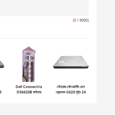
(
0
/ 3000)
Dell Connectrix
স্টোরেজ নেটওয়ার্কিং ডেল
8
DS6620B ফাইবার
ব্রোকেড G620 সুইচ 24
ইচ
অপটিক সুইচ 24 পোর্ট
সক্রিয় পোর্ট BR-G620-
32Gb/S এন্টারপ্রাইজ
24-16G-R
নেটওয়ার্ক সুইচ