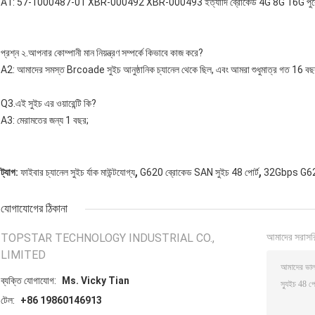
A1: 57-1000487-01 XBR-000492 XBR-000493 ইত্যাদি ব্রোকেড 4G 8G 16G পুরো সিরিজ
প্রশ্ন ২.আপনার কোম্পানী মান নিয়ন্ত্রণ সম্পর্কে কিভাবে কাজ করে?
A2: আমাদের সমস্ত Brcoade সুইচ আনুষ্ঠানিক চ্যানেল থেকে ছিল, এবং আমরা শুধুমাত্র গত 16 বছর
Q3.এই সুইচ এর ওয়ারেন্টি কি?
A3: মেরামতের জন্য 1 বছর;
,
,
ট্যাগ:
ফাইবার চ্যানেল সুইচ র্যাক মাউন্টযোগ্য
G620 ব্রোকেড SAN সুইচ 48 পোর্ট
32Gbps G620
যোগাযোগের ঠিকানা
TOPSTAR TECHNOLOGY INDUSTRIAL CO.,
আমাদের সরাসর
LIMITED
ব্যক্তি যোগাযোগ:
Ms. Vicky Tian
টেল:
+86 19860146913