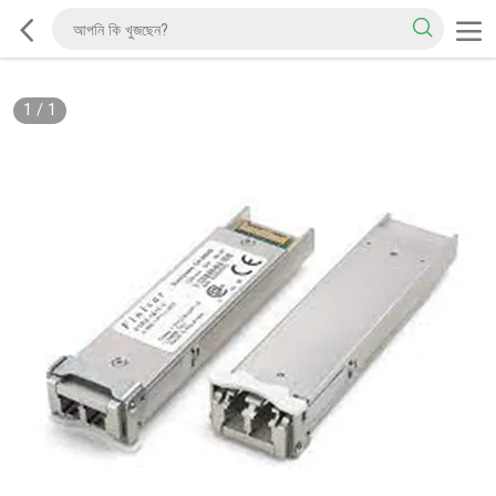
1
/
1