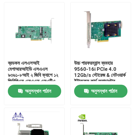
ব্রডকম এলএসআই
উচ্চ পারফরম্যান্স ব্যবহার
মেগাআরআইডি এসএএস
9560-16i PCIe 4.0
৯৩৬১-৮আই ২ জিবি ক্যাশে ১২
12Gb/s স্টোরেজ & নেটওয়ার্ক
জিবিপিএস এসএএস এসএটিএ
ইন্টারফেস কার্ড অ্যাডাপ্টার
পিসিআইই ৩.০ রেড কন্ট্রোলার
সার্ভারের জন্য
অনুসন্ধান পাঠান
অনুসন্ধান পাঠান
কার্ড
বাড়ি
পণ্য
আমাদের সম্পর্কে