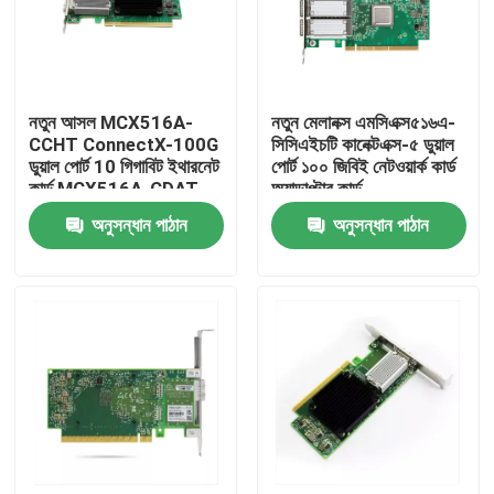
কারখানা ভ্রমণ
নতুন আসল MCX516A-
নতুন মেলানক্স এমসিএক্স৫১৬এ-
মান নিয়ন্ত্রণ
CCHT ConnectX-100G
সিসিএইচটি কানেক্টএক্স-৫ ডুয়াল
ডুয়াল পোর্ট 10 গিগাবিট ইথারনেট
পোর্ট ১০০ জিবিই নেটওয়ার্ক কার্ড
কার্ড MCX516A-CDAT
অ্যাডাপ্টার কার্ড
যোগাযোগ করুন
অনুসন্ধান পাঠান
অনুসন্ধান পাঠান
খবর
এনভিডিয়া এআই পণ্য
400G/800G অপটিক্যাল মডিউল
100G QSFP28 মডিউল