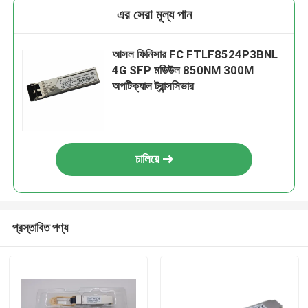
এর সেরা মূল্য পান
আসল ফিনিসার FC FTLF8524P3BNL
4G SFP মডিউল 850NM 300M
অপটিক্যাল ট্রান্সসিভার
চালিয়ে
প্রস্তাবিত পণ্য