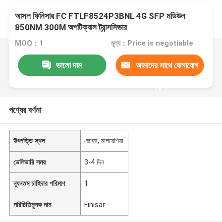
আসল ফিনিসার FC FTLF8524P3BNL 4G SFP মডিউল
850NM 300M অপটিক্যাল ট্রান্সসিভার
MOQ：1
মূল্য：Price is negotiable
ভালো দাম
আমাদের সাথে যোগাযোগ
করুন
পণ্যের বর্ণনা
উৎপত্তি স্থল
জোহর, মালয়েশিয়া
ডেলিভারি সময়
3-4 দিন
ন্যূনতম চাহিদার পরিমাণ
1
পরিচিতিমুলক নাম
Finisar