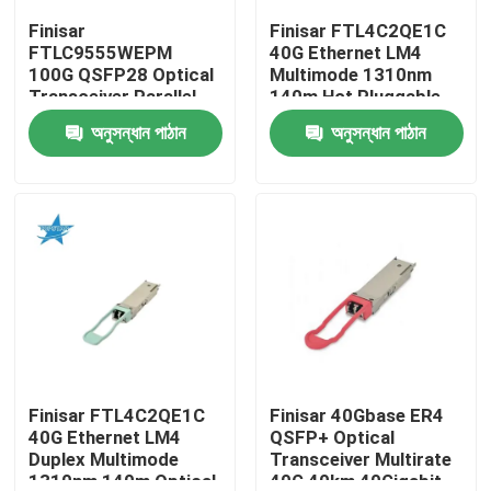
Finisar
Finisar FTL4C2QE1C
FTLC9555WEPM
40G Ethernet LM4
কারখানা ভ্রমণ
100G QSFP28 Optical
Multimode 1310nm
Transceiver Parallel
140m Hot Pluggable
MMF 100M CPRI Hot
LC Optical Transceiver
অনুসন্ধান পাঠান
অনুসন্ধান পাঠান
মান নিয়ন্ত্রণ
Pluggable Port 1 Year
for AIDC
Warranty
যোগাযোগ করুন
খবর
এনভিডিয়া এআই পণ্য
400G/800G অপটিক্যাল মডিউল
Finisar FTL4C2QE1C
Finisar 40Gbase ER4
40G Ethernet LM4
QSFP+ Optical
Duplex Multimode
Transceiver Multirate
100G QSFP28 মডিউল
1310nm 140m Optical
40G 40km 40Gigabit