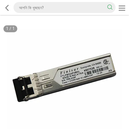
1
/
1