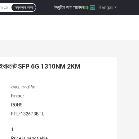
উদ্ধৃতির জন্য আবেদন
|
Bengali
অনুসন্ধান করুন
BTL ইথারনেট SFP 6G 1310NM 2KM
জোহর, মালয়েশিয়া
Finisar
ROHS
FTLF1326P3BTL
1
Price is negotiable