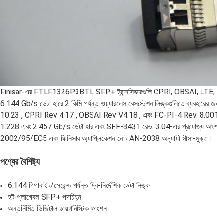
Finisar-এর FTLF1326P3BTL SFP+ ট্রান্সসিভারগুলি CPRI, OBSAI, LTE, বা অন্
6.144 Gb/s ডেটা হারে 2 কিমি পর্যন্ত ওয়্যারলেস বেসস্টেশন লিঙ্কগুলিতে ব্যবহ
10.23 , CPRI Rev 4.17 , OBSAI Rev V4.18 , এবং FC-PI-4 Rev. 8.001 এর প
1.228 এবং 2.457 Gb/s ডেটা হার এবং SFF-8431 রেভ. 3.04-এর প্রযোজ্য অংশগুলির
2002/95/EC5 এবং ফিনিসার অ্যাপ্লিকেশন নোট AN-2038 অনুযায়ী সীসা-মুক্ত।
পণ্যের বৈশিষ্ট্য
6.144 গিগাবাইট/সেকেন্ড পর্যন্ত দ্বি-নির্দেশিক ডেটা লিঙ্ক
হট-প্লাগেবল SFP+ পদচিহ্ন
অন্তর্নির্মিত ডিজিটাল ডায়গনিস্টিক ফাংশন