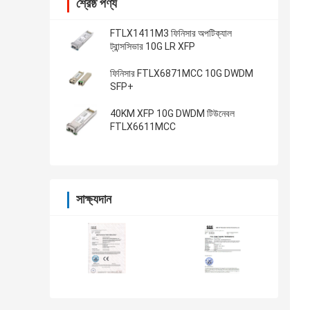
শ্রেষ্ঠ পণ্য
FTLX1411M3 ফিনিসার অপটিক্যাল
ট্রান্সসিভার 10G LR XFP
ফিনিসার FTLX6871MCC 10G DWDM
SFP+
40KM XFP 10G DWDM টিউনেবল
FTLX6611MCC
সাক্ষ্যদান