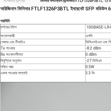
বিশেষভাবে তুলে ধরা:
ফিনিসার অপটিক্যাল ট্রান্সসিভার FTLF1326P3BTL
,
1310N
অরিজিনাল ফিনিসার FTLF1326P3BTL ইথারনেট SFP মডিউ
পরামিতি
ফাইবার টাইপ
10GBASE-LR
সংযোগকারী
এলসি
লেজার এবং টিআইএ
ভিসিএসইএল এবং প
Tx পাওয়ার
-8.2 dBm
Rx সংবেদনশীলতা
0 dBm
বিলুপ্তির অনুপাত
-27 ডিবিএম
শক্তি খরচ
0.5W
একক পাওয়ার সাপ্লাই
3.3 ভি