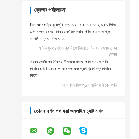
ক্রেতার পর্যালোচনা
Finisar sfp পুরোপুরি কাজ করে। সব ভাল মানের, দ্রুত শিপিং
এবং চমৎকার সেবা. বিক্রয় ব্যক্তি দ্বারা পণ্য জ্ঞান ভাল ছিল.
একটি বিক্রেতা কিনতে হবে.
—— মার্কিন যুক্তরাষ্ট্রের ক্যালিফোর্নিয়ায় ডেভিডসন জেমস-ডেটা
সেনার
সরবরাহকারী প্রতিক্রিয়াশীল এবং দ্রুত. পণ্য পাঠানো দাবি
হিসাবে চশমা মেনে চলে. বরং দক্ষ এবং প্রতিশ্রুতিবদ্ধ হিসাবে
বিতরণ.
—— স্যাম খিন সিঙ্গাপুরের আইএসপি কোম্পানি
তোমার দর্শন লগ করা অনলাইন চ্যাট এখন