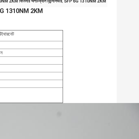
M 2KM ফিনিসার অপটিক্যাল ট্রান্সসিভার
,
SFP 6G 1310NM 2KM
ল 6G 1310NM 2KM
4
ইথারনেট
িন