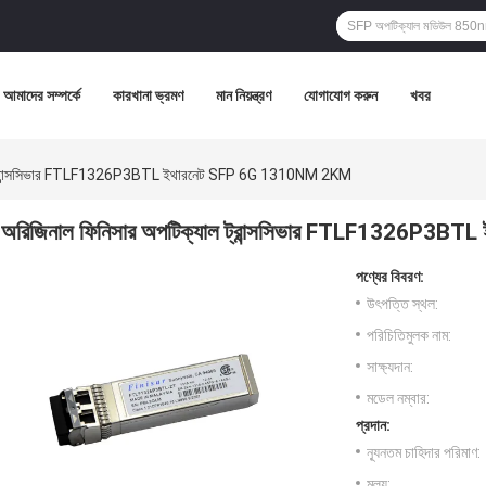
আমাদের সম্পর্কে
কারখানা ভ্রমণ
মান নিয়ন্ত্রণ
যোগাযোগ করুন
খবর
াল ট্রান্সসিভার FTLF1326P3BTL ইথারনেট SFP 6G 1310NM 2KM
অরিজিনাল ফিনিসার অপটিক্যাল ট্রান্সসিভার FTLF1326P3
পণ্যের বিবরণ:
উৎপত্তি স্থল:
পরিচিতিমুলক নাম:
সাক্ষ্যদান:
মডেল নম্বার:
প্রদান:
ন্যূনতম চাহিদার পরিমাণ:
মূল্য: