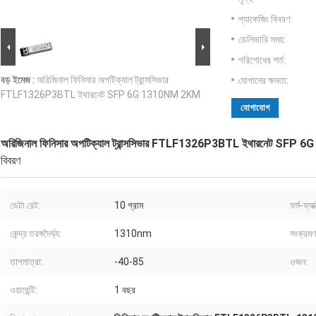
প্যাকেজিং বিবরণ:
ডেলিভারি সময়:
পরিশোধের শর্ত:
বড় ইমেজ :
অরিজিনাল ফিনিসার অপটিক্যাল ট্রান্সসিভার
যোগানের ক্ষমতা:
FTLF1326P3BTL ইথারনেট SFP 6G 1310NM 2KM
যোগাযোগ
অরিজিনাল ফিনিসার অপটিক্যাল ট্রান্সসিভার FTLF1326P3BTL ইথারনেট SF
বিবরণ
ডেটা রেট:
10 গ্রাম
ফর্ম-ফ্যা
কেন্দ্র তরঙ্গদৈর্ঘ্য:
1310nm
সংক্রমণ 
তাপমাত্রা:
-40-85
ওজন:
ওয়ারেন্টি:
1 বছর