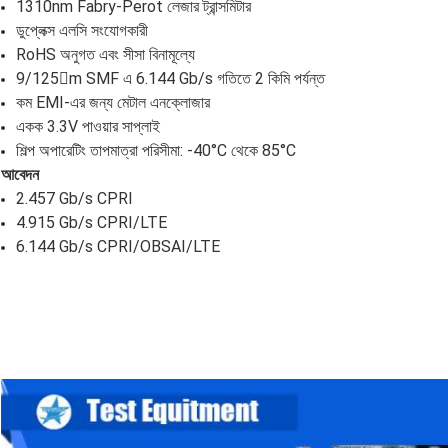
1310nm Fabry-Perot লেজার ট্রান্সমিটার
ডুপ্লেক্স এলসি সংযোগকারী
RoHS অনুগত এবং সীসা বিনামূল্যে
9/125m SMF এ 6.144 Gb/s গতিতে 2 কিমি পর্যন্ত
কম EMI-এর জন্য মেটাল এনক্লোজার
একক 3.3V পাওয়ার সাপ্লাই
শিল্প অপারেটিং তাপমাত্রা পরিসীমা: -40°C থেকে 85°C
আবেদন
2.457 Gb/s CPRI
4.915 Gb/s CPRI/LTE
6.144 Gb/s CPRI/OBSAI/LTE