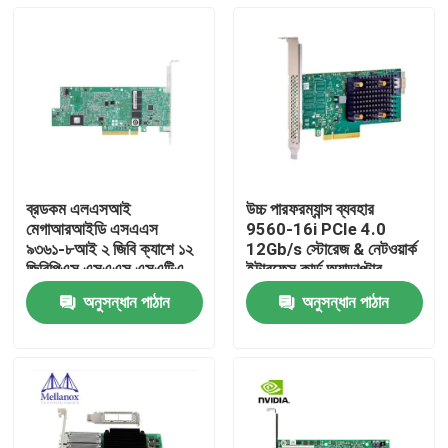
ব্রডকম এলএসআই
উচ্চ পারফরম্যান্স ব্যবহার
মেগাআরআইডি এসএএস
9560-16i PCIe 4.0
৯৩৬১-৮আই ২ জিবি ক্যাশে ১২
12Gb/s স্টোরেজ & নেটওয়ার্ক
জিবিপিএস এসএএস এসএটিএ
ইন্টারফেস কার্ড অ্যাডাপ্টার
পিসিআইই ৩.০ রেড কন্ট্রোলার
সার্ভারের জন্য
অনুসন্ধান পাঠান
অনুসন্ধান পাঠান
কার্ড
বাড়ি
পণ্য
আমাদের সম্পর্কে