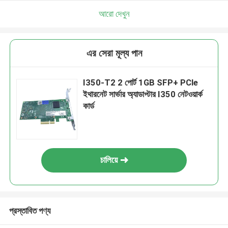
আরো দেখুন
এর সেরা মূল্য পান
I350-T2 2 পোর্ট 1GB SFP+ PCle
ইথারনেট সার্ভার অ্যাডাপ্টার I350 নেটওয়ার্ক
কার্ড
চালিয়ে
প্রস্তাবিত পণ্য