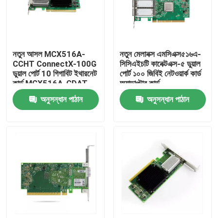
কারখানা ভ্রমণ
নতুন আসল MCX516A-
নতুন মেলানক্স এমসিএক্স৫১৬এ-
মান নিয়ন্ত্রণ
CCHT ConnectX-100G
সিসিএইচটি কানেক্টএক্স-৫ ডুয়াল
ডুয়াল পোর্ট 10 গিগাবিট ইথারনেট
পোর্ট ১০০ জিবিই নেটওয়ার্ক কার্ড
কার্ড MCX516A-CDAT
অ্যাডাপ্টার কার্ড
যোগাযোগ করুন
অনুসন্ধান পাঠান
অনুসন্ধান পাঠান
খবর
এনভিডিয়া এআই পণ্য
400G/800G অপটিক্যাল মডিউল
100G QSFP28 মডিউল