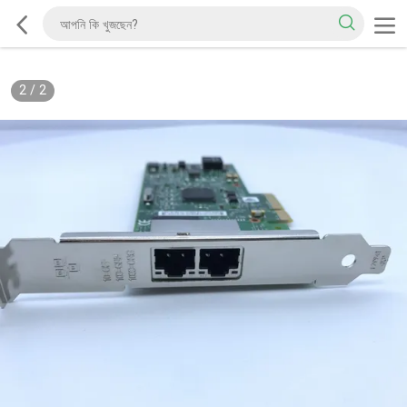
2
/
2