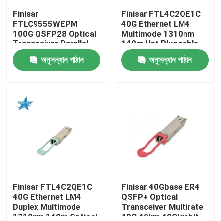
Finisar
Finisar FTL4C2QE1C
FTLC9555WEPM
40G Ethernet LM4
কারখানা ভ্রমণ
100G QSFP28 Optical
Multimode 1310nm
Transceiver Parallel
140m Hot Pluggable
MMF 100M CPRI Hot
LC Optical Transceiver
অনুসন্ধান পাঠান
অনুসন্ধান পাঠান
মান নিয়ন্ত্রণ
Pluggable Port 1 Year
for AIDC
Warranty
যোগাযোগ করুন
খবর
এনভিডিয়া এআই পণ্য
400G/800G অপটিক্যাল মডিউল
Finisar FTL4C2QE1C
Finisar 40Gbase ER4
40G Ethernet LM4
QSFP+ Optical
Duplex Multimode
Transceiver Multirate
100G QSFP28 মডিউল
1310nm 140m Optical
40G 40km 40Gigabit