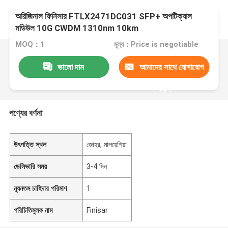
অরিজিনাল ফিনিসার FTLX2471DC031 SFP+ অপটিক্যাল
মডিউল 10G CWDM 1310nm 10km
MOQ：1
মূল্য：Price is negotiable
ভালো দাম
আমাদের সাথে যোগাযোগ
করুন
পণ্যের বর্ণনা
উৎপত্তি স্থল
জোহর, মালয়েশিয়া
ডেলিভারি সময়
3-4 দিন
ন্যূনতম চাহিদার পরিমাণ
1
পরিচিতিমুলক নাম
Finisar