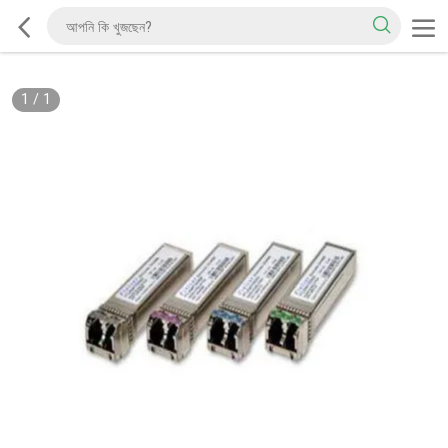
1
/
1