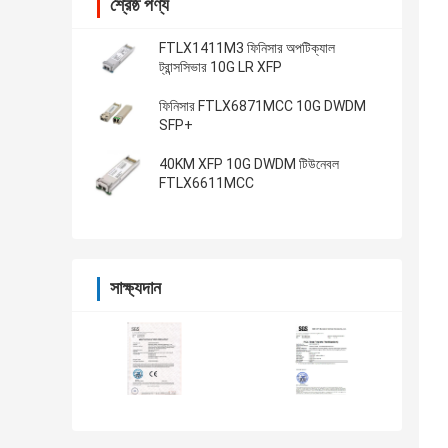
শ্রেষ্ঠ পণ্য
FTLX1411M3 ফিনিসার অপটিক্যাল
ট্রান্সসিভার 10G LR XFP
ফিনিসার FTLX6871MCC 10G DWDM
SFP+
40KM XFP 10G DWDM টিউনেবল
FTLX6611MCC
সাক্ষ্যদান