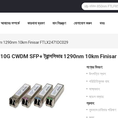
আমাদের সম্পর্কে
কারখানা ভ্রমণ
মান নিয়ন্ত্রণ
যোগাযোগ করুন
খবর
সিভার 1290nm 10km Finisar FTLX2471DC029
10G CWDM SFP+ ট্রান্সসিভার 1290nm 10km Finis
পণ্যের বিবরণ:
উৎপত্তি স্থল:
পরিচিতিমুলক নাম:
সাক্ষ্যদান:
মডেল নম্বার:
প্রদান:
ন্যূনতম চাহিদার পরিমাণ:
মূল্য: