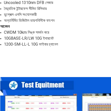
Uncooled 1310nm DFB লেজার
বৈদ্যুতিক ইন্টারফেস সীমিত রিসিভার
ডুপ্লেক্স এলসি সংযোগকারী
অন্তর্নির্মিত ডিজিটাল ডায়গনিস্টিক ফাংশন
আবেদন
CWDM 10km লিঙ্ক সমর্থন করে
10GBASE-LR/LW 10G ইথারনেট
1200-SM-LL-L 10G ফাইবার চ্যানেল