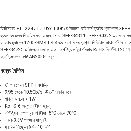
ফিনিসারের FTLX2471DC0xx 10Gb/s উন্নত ছোট ফর্ম ফ্যাক্টর প্লাগেবল SFP+ 
ব্যবহারের জন্য ডিজাইন করা হয়েছে।তারা SFF-84311 , SFF-84322 এর সাথে 
ফাইবার চ্যানেল 1200-SM-LL-L4 এর সাথে সামঞ্জস্যপূর্ণ।ডিজিটাল ডায়াগনস্টিক ফাংশনগ
SFF-84725 এ উল্লেখ করা হয়েছে।অপটিক্যাল ট্রান্সসিভার RoHS নির্দেশিকা 2011
অ্যাপ্লিকেশন নোট AN2038 দেখুন।
পণ্যের বৈশিষ্ট্য
হট-প্লাগেবল SFP+ পদচিহ্ন
9.95 থেকে 10.5Gb/s বিট রেট সমর্থন করে
শক্তি অপচয় < 1W
RoHS-6 অনুগত (সীসা-মুক্ত)
বাণিজ্যিক তাপমাত্রা পরিসীমা -5°C থেকে 70°C
একক 3.3V পাওয়ার সাপ্লাই
সর্বাধিক লিঙ্কের দৈর্ঘ্য 10 কিমি