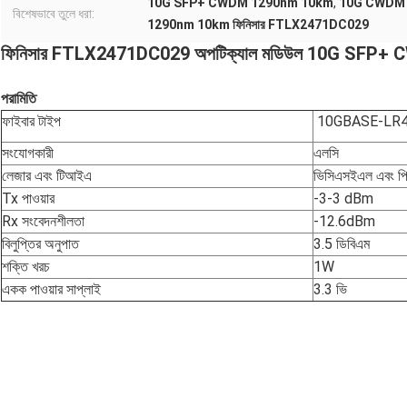
10G SFP+ CWDM 1290nm 10km
,
10G CWDM SF
বিশেষভাবে তুলে ধরা:
1290nm 10km ফিনিসার FTLX2471DC029
ফিনিসার FTLX2471DC029 অপটিক্যাল মডিউল 10G SFP
পরামিতি
ফাইবার টাইপ
10GBASE-LR
সংযোগকারী
এলসি
লেজার এবং টিআইএ
ভিসিএসইএল এবং প
Tx পাওয়ার
-3-3 dBm
Rx সংবেদনশীলতা
-12.6dBm
বিলুপ্তির অনুপাত
3.5 ডিবিএম
শক্তি খরচ
1W
একক পাওয়ার সাপ্লাই
3.3 ভি