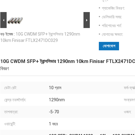
প্যাকেজিং বিবরণ:
ডেলিভারি সময়:
পরিশোধের শর্ত:
বড় ইমেজ :
10G CWDM SFP+ ট্রান্সসিভার 1290nm
যোগানের ক্ষমতা:
10km Finisar FTLX2471DC029
যোগাযোগ
10G CWDM SFP+ ট্রান্সসিভার 1290nm 10km Finisar FTLX2471D
বিবরণ
ডেটা রেট:
10 গ্রাম
ফর্ম-ফ্যা
কেন্দ্র তরঙ্গদৈর্ঘ্য:
1290nm
সংক্রমণ 
তাপমাত্রা:
-5-70
ওজন:
ওয়ারেন্টি:
1 বছর