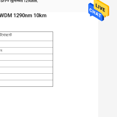
P+ ট্রান্সসিভার 1290nm
,
+ CWDM 1290nm 10km
4
ইথারনেট
িন