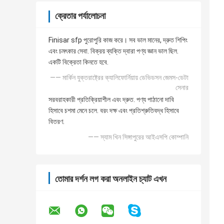
ক্রেতার পর্যালোচনা
Finisar sfp পুরোপুরি কাজ করে। সব ভাল মানের, দ্রুত শিপিং
এবং চমৎকার সেবা. বিক্রয় ব্যক্তি দ্বারা পণ্য জ্ঞান ভাল ছিল.
একটি বিক্রেতা কিনতে হবে.
—— মার্কিন যুক্তরাষ্ট্রের ক্যালিফোর্নিয়ায় ডেভিডসন জেমস-ডেটা
সেনার
সরবরাহকারী প্রতিক্রিয়াশীল এবং দ্রুত. পণ্য পাঠানো দাবি
হিসাবে চশমা মেনে চলে. বরং দক্ষ এবং প্রতিশ্রুতিবদ্ধ হিসাবে
বিতরণ.
—— স্যাম খিন সিঙ্গাপুরের আইএসপি কোম্পানি
তোমার দর্শন লগ করা অনলাইন চ্যাট এখন