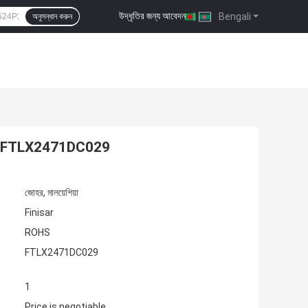
উদ্ধৃতির জন্য আবেদন
|
Bengali
অনুসন্ধান করুন
ar FTLX2471DC029
জোহর, মালয়েশিয়া
Finisar
ROHS
FTLX2471DC029
1
Price is negotiable